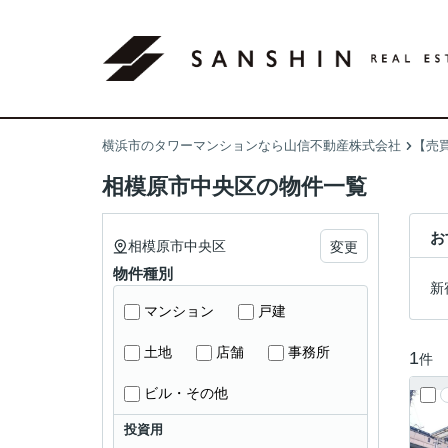
横浜市のタワーマンションなら山信不動産株式会社
【売
相模原市中央区の物件一覧
お
相模原市中央区
変更
物件種別
新
マンション
戸建
土地
店舗
事務所
1
件
ビル・その他
投資用