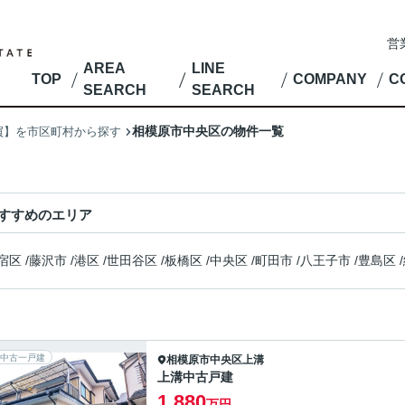
営
AREA
LINE
TOP
COMPANY
C
SEARCH
SEARCH
相模原市中央区の物件一覧
買】を市区町村から探す
すすめのエリア
宿区
/
藤沢市
/
港区
/
世田谷区
/
板橋区
/
中央区
/
町田市
/
八王子市
/
豊島区
/
中古一戸建
相模原市中央区
上溝
上溝中古戸建
1,880
万円