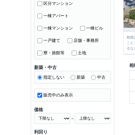
区分マンション
一棟アパート
一棟マンション
一棟ビル
相模
一戸建て
店舗・事務所
こと
るな
寮・旅館等
土地
相
新築・中古
指定しない
新築
中古
販売中のみ表示
価格
～
利回り