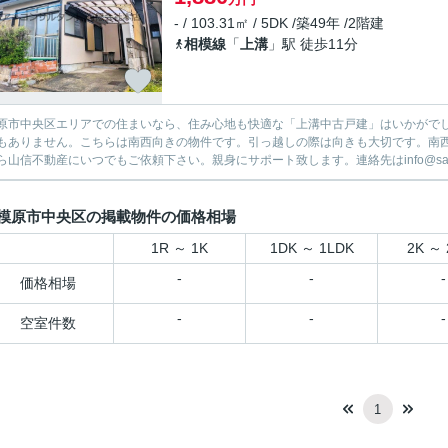
- / 103.31㎡ / 5DK /築49年 /2階建
相模線
「
上溝
」駅 徒歩11分
原市中央区エリアでの住まいなら、住み心地も快適な「上溝中古戸建」はいかがで
もありません。こちらは南西向きの物件です。引っ越しの際は向きも大切です。南
ら山信不動産にいつでもご依頼下さい。親身にサポート致します。連絡先はinfo@sanshi
模原市中央区の掲載物件の価格相場
1R ～ 1K
1DK ～ 1LDK
2K ～ 
-
-
-
価格相場
-
-
-
空室件数
1