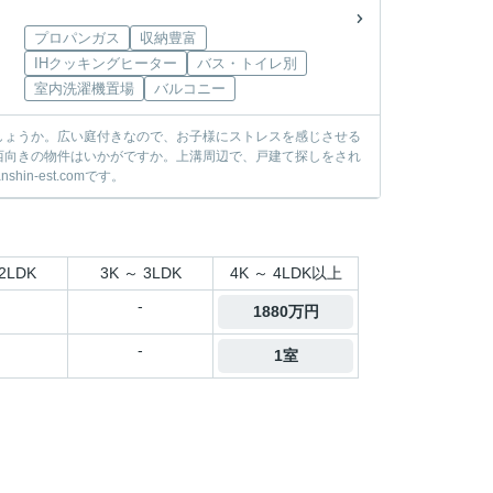
プロパンガス
収納豊富
IHクッキングヒーター
バス・トイレ別
室内洗濯機置場
バルコニー
しょうか。広い庭付きなので、お子様にストレスを感じさせる
西向きの物件はいかがですか。上溝周辺で、戸建て探しをされ
n-est.comです。
2LDK
3K ～ 3LDK
4K ～ 4LDK以上
-
1880万円
-
1室