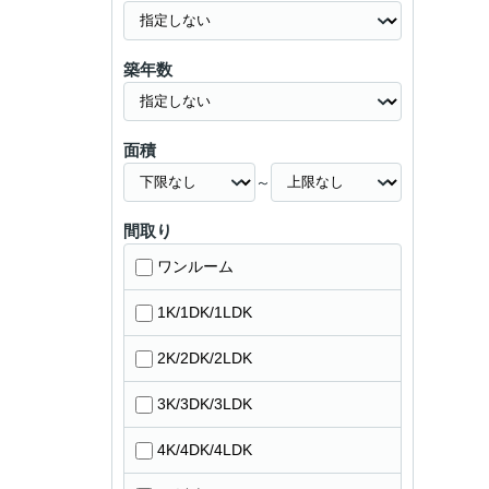
築年数
面積
～
間取り
ワンルーム
1K/1DK/1LDK
2K/2DK/2LDK
3K/3DK/3LDK
4K/4DK/4LDK