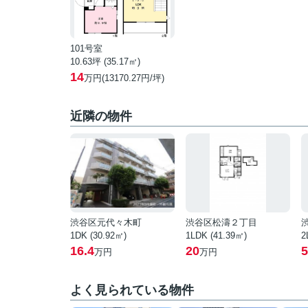
101号室
10.63坪 (35.17㎡)
14
万円(13170.27円/坪)
近隣の物件
渋谷区元代々木町
渋谷区松濤２丁目
1DK (30.92㎡)
1LDK (41.39㎡)
2
16.4
20
5
万円
万円
よく見られている物件