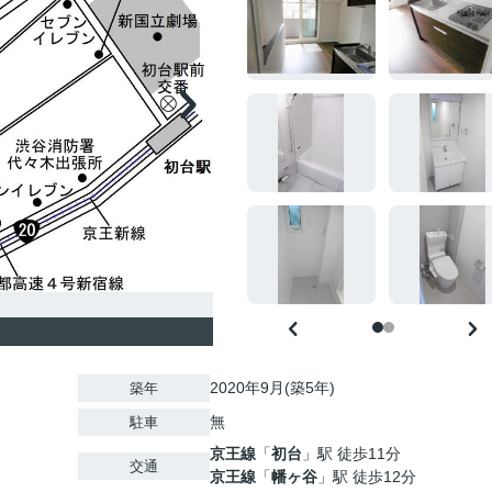
2020年9月(築5年)
築年
無
駐車
京王線
「
初台
」駅 徒歩11分
交通
京王線
「
幡ヶ谷
」駅 徒歩12分