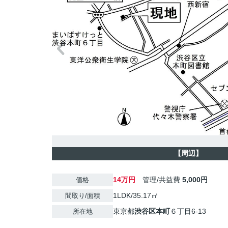
【周辺】
14万円
管理/共益費
5,000円
価格
1LDK/35.17㎡
間取り/面積
東京都
渋谷区
本町
６丁目6-13
所在地