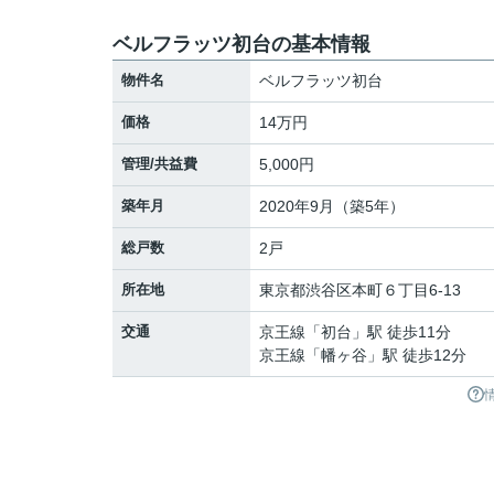
ベルフラッツ初台の基本情報
物件名
ベルフラッツ初台
価格
14万円
管理/共益費
5,000円
築年月
2020年9月（築5年）
総戸数
2戸
所在地
東京都
渋谷区
本町
６丁目6-13
交通
京王線
「
初台
」駅 徒歩11分
京王線
「
幡ヶ谷
」駅 徒歩12分