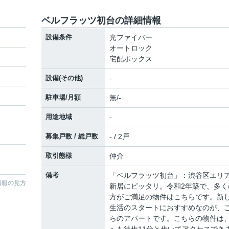
ベルフラッツ初台の詳細情報
設備条件
光ファイバー
オートロック
宅配ボックス
設備(その他)
-
駐車場/月額
無/-
用途地域
-
募集戸数 / 総戸数
- / 2戸
取引態様
仲介
備考
「ベルフラッツ初台」：渋谷区エリ
情報の見方
新居にピッタリ。令和2年築で、多く
方がご満足の物件はこちらです。新
生活のスタートにおすすめなのが、
らのアパートです。こちらの物件は