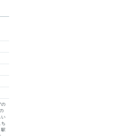
アの
の
しい
こち
、駅