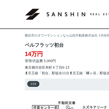
横浜市のタワーマンションなら山信不動産株式会社
渋谷
ベルフラッツ初台
14万円
管理/共益費 5,000円
東京都
渋谷区
本町
６丁目6-13
京王線「初台」駅徒歩11分
京王線「幡ヶ谷」駅徒歩
1
/
16