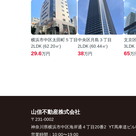
横浜市中区太田町５丁目
中央区月島３丁目
文京
2LDK (62.20㎡)
2LDK (60.44㎡)
3LDK 
29.6
38
65
万円
万円
万
山信不動産株式会社
〒231-0002
神奈川県横浜市中区海岸通４丁目20番2 YT馬車道ビル5
営業時間：
10:00〜19:00