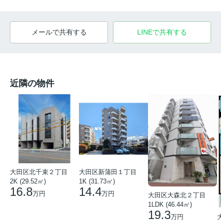
メールで共有する
LINEで共有する
近隣の物件
大田区北千束２丁目
大田区新蒲田１丁目
2K (29.52㎡)
1K (31.73㎡)
16.8
14.4
万円
万円
大田区大森北２丁目
1LDK (46.44㎡)
19.3
万円