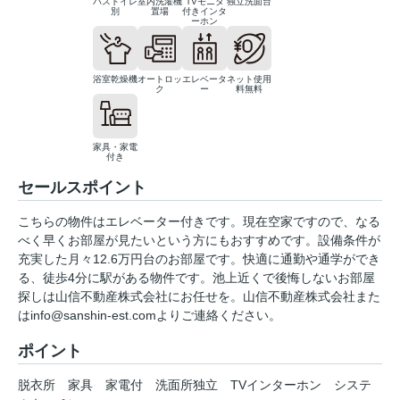
バストイレ
室内洗濯機
TVモニタ
独立洗面台
別
置場
付きインタ
ーホン
浴室乾燥機
オートロッ
エレベータ
ネット使用
ク
ー
料無料
家具・家電
付き
セールスポイント
こちらの物件はエレベーター付きです。現在空家ですので、なる
べく早くお部屋が見たいという方にもおすすめです。設備条件が
充実した月々12.6万円台のお部屋です。快適に通勤や通学ができ
る、徒歩4分に駅がある物件です。池上近くで後悔しないお部屋
探しは山信不動産株式会社にお任せを。山信不動産株式会社また
はinfo@sanshin-est.comよりご連絡ください。
ポイント
脱衣所
家具
家電付
洗面所独立
TVインターホン
システ