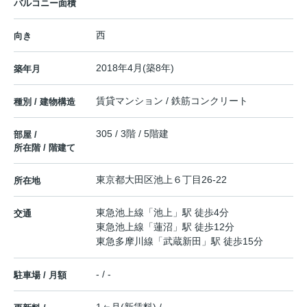
バルコニー面積
西
向き
2018年4月(築8年)
築年月
賃貸マンション / 鉄筋コンクリート
種別 / 建物構造
305 / 3階 / 5階建
部屋 /
所在階 / 階建て
東京都
大田区
池上
６丁目26-22
所在地
東急池上線
「
池上
」駅 徒歩4分
交通
東急池上線
「
蓮沼
」駅 徒歩12分
東急多摩川線
「
武蔵新田
」駅 徒歩15分
- / -
駐車場 / 月額