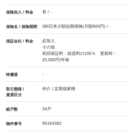
有 / -
保険加入 / 料金
SBI日本少額短期保険(月額800円) / -
保険名 / 保険期間
必加入
保証会社 / 料金
その他
初回保証料：総賃料の100％ 更新時：
20,000円/年毎
-
特優賃
仲介 / 定期借家権
取引態様 /
賃貸区分
34戸
総戸数
95164382
物件番号