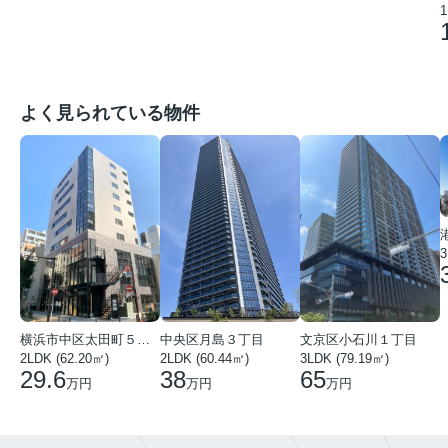
1
よく見られている物件
3
中央区月島３丁目
文京区小石川１丁目
横浜市中区太田町５丁目
2LDK (60.44㎡)
3LDK (79.19㎡)
2LDK (62.20㎡)
38
65
29.6
万円
万円
万円