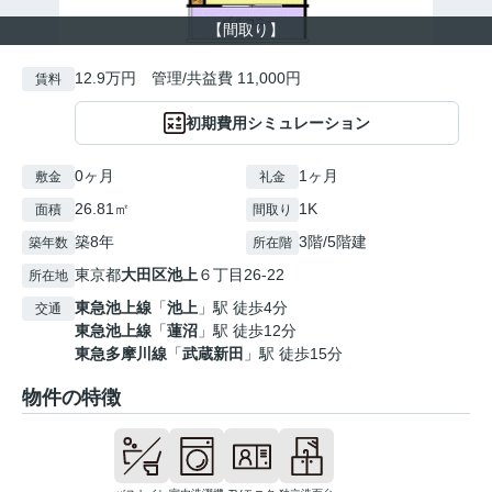
【間取り】
12.9万円 管理/共益費 11,000円
賃料
初期費用シミュレーション
0ヶ月
1ヶ月
敷金
礼金
26.81㎡
1K
面積
間取り
築8年
3階/5階建
築年数
所在階
東京都
大田区
池上
６丁目26-22
所在地
東急池上線
「
池上
」駅 徒歩4分
交通
東急池上線
「
蓮沼
」駅 徒歩12分
東急多摩川線
「
武蔵新田
」駅 徒歩15分
物件の特徴