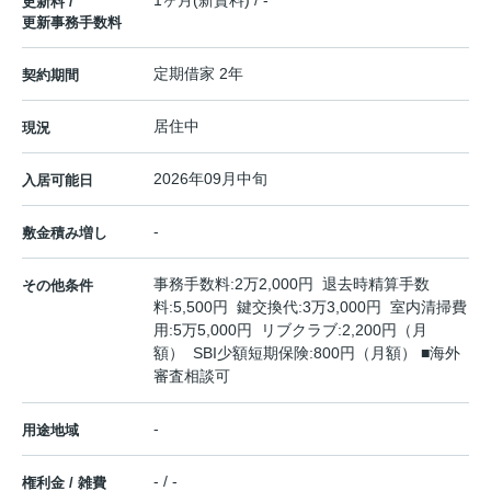
1ヶ月(新賃料) / -
更新料 /
更新事務手数料
定期借家 2年
契約期間
居住中
現況
2026年09月中旬
入居可能日
-
敷金積み増し
事務手数料:2万2,000円 退去時精算手数
その他条件
料:5,500円 鍵交換代:3万3,000円 室内清掃費
用:5万5,000円 リブクラブ:2,200円（月
額） SBI少額短期保険:800円（月額） ■海外
審査相談可
-
用途地域
- / -
権利金 / 雑費