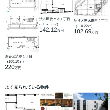
渋谷区代々木１丁目
渋谷区恵比寿西２丁目
- (152.53㎡)
- (110.22㎡)
142.12
102.69
万円
万円
渋谷区渋谷１丁目
- (100.10㎡)
220
万円
よく見られている物件