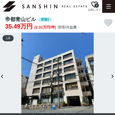
0
お気に入り
帝都青山ビル
空室1
35.49万円
(2.31万円/坪)
管理/共益費 -
1
/
8