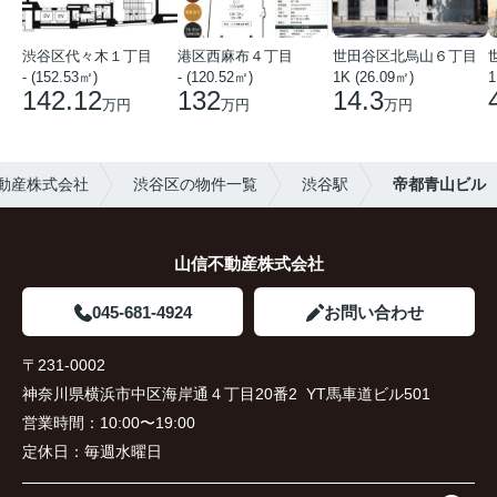
渋谷区代々木１丁目
港区西麻布４丁目
世田谷区北烏山６丁目
- (152.53㎡)
- (120.52㎡)
1K (26.09㎡)
1
142.12
132
14.3
万円
万円
万円
動産株式会社
渋谷区の物件一覧
渋谷駅
帝都青山ビル
山信不動産株式会社
045-681-4924
お問い合わせ
〒231-0002
神奈川県横浜市中区海岸通４丁目20番2 YT馬車道ビル501
営業時間：
10:00〜19:00
定休日：
毎週水曜日