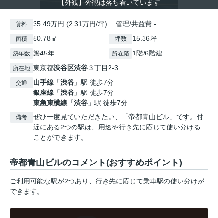
【外観】外観は落ち着いています
35.49万円 (2.31万円/坪) 管理/共益費 -
賃料
50.78㎡
15.36坪
面積
坪数
築45年
1階/6階建
築年数
所在階
東京都
渋谷区
渋谷
３丁目2-3
所在地
山手線
「
渋谷
」駅 徒歩7分
交通
銀座線
「
渋谷
」駅 徒歩7分
東急東横線
「
渋谷
」駅 徒歩7分
ぜひ一度見ていただきたい、「帝都青山ビル」です。付
備考
近にある2つの駅は、用途や行き先に応じて使い分ける
ことができます。
帝都青山ビルのコメント(おすすめポイント)
ご利用可能な駅が2つあり、行き先に応じて乗車駅の使い分けが
できます。