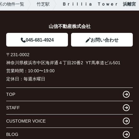
区の物件一覧
竹芝駅
Ｂｒｉｌｌｉａ Ｔｏｗｅｒ 浜離宮
山信不動産株式会社
045-681-4924
お問い合わせ
〒231-0002
神奈川県横浜市中区海岸通４丁目20番2 YT馬車道ビル501
営業時間：
10:00〜19:00
定休日：
毎週水曜日
TOP
STAFF
CUSTOMER VOICE
BLOG