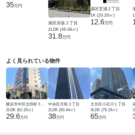
35
万円
港区芝浦２丁目
1K (20.20㎡)
1
12.6
港区赤坂２丁目
万円
2LDK (45.66㎡)
31.8
万円
よく見られている物件
横浜市中区太田町５丁目
中央区月島３丁目
文京区小石川１丁目
2LDK (62.20㎡)
2LDK (60.44㎡)
3LDK (79.19㎡)
3
29.6
38
65
万円
万円
万円