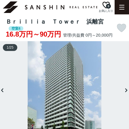
0
お気に入り
Ｂｒｉｌｌｉａ Ｔｏｗｅｒ 浜離宮
空室4
16.8万円～90万円
管理/共益費 0円～20,000円
1
/
25