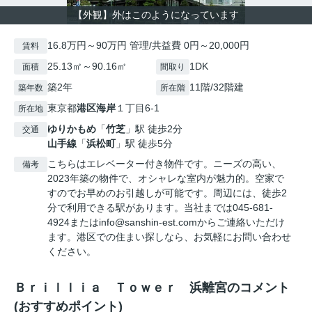
【外観】外はこのようになっています
16.8万円～90万円 管理/共益費 0円～20,000円
賃料
25.13㎡～90.16㎡
1DK
面積
間取り
築2年
11階/32階建
築年数
所在階
東京都
港区
海岸
１丁目6-1
所在地
ゆりかもめ
「
竹芝
」駅 徒歩2分
交通
山手線
「
浜松町
」駅 徒歩5分
こちらはエレベーター付き物件です。ニーズの高い、
備考
2023年築の物件で、オシャレな室内が魅力的。空家で
すのでお早めのお引越しが可能です。周辺には、徒歩2
分で利用できる駅があります。当社までは045-681-
4924またはinfo@sanshin-est.comからご連絡いただけ
ます。港区での住まい探しなら、お気軽にお問い合わせ
ください。
Ｂｒｉｌｌｉａ Ｔｏｗｅｒ 浜離宮のコメント
(おすすめポイント)