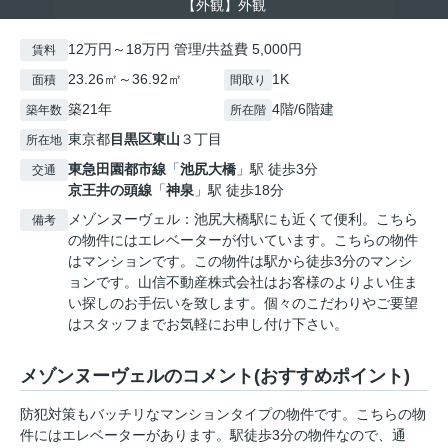
【外観】外観
12万円～18万円 管理/共益費 5,000円
賃料
23.26㎡～36.92㎡
1K
面積
間取り
築21年
4階/6階建
築年数
所在階
東京都
目黒区
東山
３丁目
所在地
東急田園都市線
「
池尻大橋
」駅 徒歩3分
交通
京王井の頭線
「
神泉
」駅 徒歩18分
メゾンヌーヴェル：池尻大橋駅にも近くて便利。こちら
備考
の物件にはエレベーターが付いています。こちらの物件
はマンションです。この物件は駅から徒歩3分のマンシ
ョンです。山信不動産株式会社はお客様のよりよい住ま
い探しのお手伝いを致します。個々のこだわりやご要望
はスタッフまでお気軽にお申し付け下さい。
メゾンヌーヴェルのコメント(おすすめポイント)
防犯対策もバッチリなマンションタイプの物件です。こちらの物
件にはエレベーターがあります。駅徒歩3分の物件なので、通