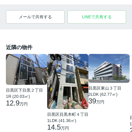
メールで共有する
LINEで共有する
近隣の物件
目黒区東山３丁目
目黒区下目黒２丁目
2LDK (62.77㎡)
1R (20.03㎡)
39
12.9
万円
万円
目黒区目黒本町４丁目
1LDK (41.36㎡)
1
14.5
万円