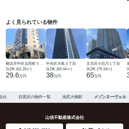
よく見られている物件
横浜市中区太田町５丁目
中央区月島３丁目
文京区小石川１丁目
2LDK (62.20㎡)
2LDK (60.44㎡)
3LDK (79.19㎡)
3
29.6
38
65
万円
万円
万円
会社
目黒区の物件一覧
池尻大橋駅
メゾンヌーヴェル
山信不動産株式会社