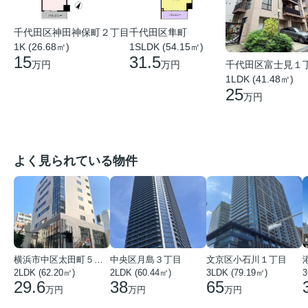
千代田区神田神保町２丁目
千代田区隼町
1K (26.68㎡)
1SLDK (54.15㎡)
15
31.5
千代田区富士見１
万円
万円
1LDK (41.48㎡)
25
万円
よく見られている物件
横浜市中区太田町５丁目
中央区月島３丁目
文京区小石川１丁目
2LDK (62.20㎡)
2LDK (60.44㎡)
3LDK (79.19㎡)
3
29.6
38
65
万円
万円
万円