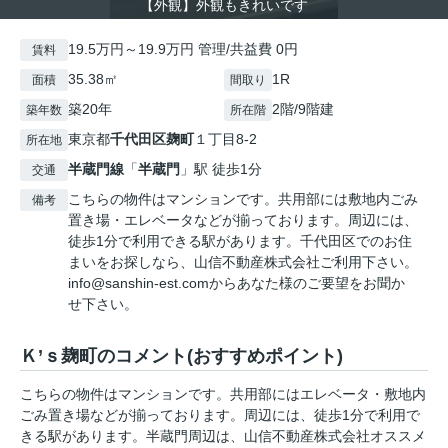
【外観】外観もきれいです
19.5万円～19.9万円 管理/共益費 0円
賃料
35.38㎡
1R
面積
間取り
築20年
2階/9階建
築年数
所在階
東京都
千代田区
麹町
１丁目8-2
所在地
半蔵門線
「
半蔵門
」駅 徒歩1分
交通
こちらの物件はマンションです。共用部には敷地内ごみ
備考
置き場・エレベータなどが揃っております。周辺には、
徒歩1分で利用できる駅があります。千代田区でのお住
まいをお探しなら、山信不動産株式会社ご利用下さい。
info@sanshin-est.comからあなた様のご要望をお聞か
せ下さい。
Ｋ’ｓ麹町のコメント(おすすめポイント)
こちらの物件はマンションです。共用部にはエレベータ・敷地内
ごみ置き場などが揃っております。周辺には、徒歩1分で利用で
きる駅があります。半蔵門周辺は、山信不動産株式会社オススメ