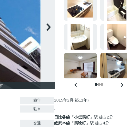
す
2015年2月(築11年)
築年
-
駐車
日比谷線
「
小伝馬町
」駅 徒歩2分
総武本線
「
馬喰町
」駅 徒歩4分
交通