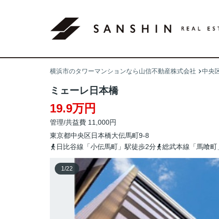
横浜市のタワーマンションなら山信不動産株式会社
中央
ミェーレ日本橋
19.9万円
管理/共益費 11,000円
東京都
中央区
日本橋大伝馬町
9-8
日比谷線「小伝馬町」駅徒歩2分
総武本線「馬喰町
1
/
22