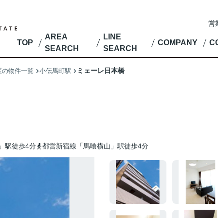
営
AREA
LINE
TOP
COMPANY
C
SEARCH
SEARCH
ミェーレ日本橋
区の物件一覧
小伝馬町駅
」駅徒歩4分
都営新宿線「馬喰横山」駅徒歩4分