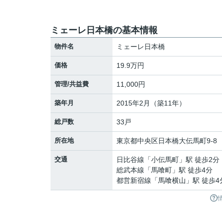
ミェーレ日本橋の基本情報
物件名
ミェーレ日本橋
価格
19.9万円
管理/共益費
11,000円
築年月
2015年2月（築11年）
総戸数
33戸
所在地
東京都
中央区
日本橋大伝馬町
9-8
交通
日比谷線
「
小伝馬町
」駅 徒歩2分
総武本線
「
馬喰町
」駅 徒歩4分
都営新宿線
「
馬喰横山
」駅 徒歩4