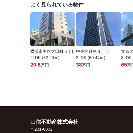
よく見られている物件
横浜市中区太田町５丁目
中央区月島３丁目
文京
2LDK (62.20㎡)
2LDK (60.44㎡)
3LDK 
29.6
38
65
万円
万円
万
山信不動産株式会社
〒231-0002