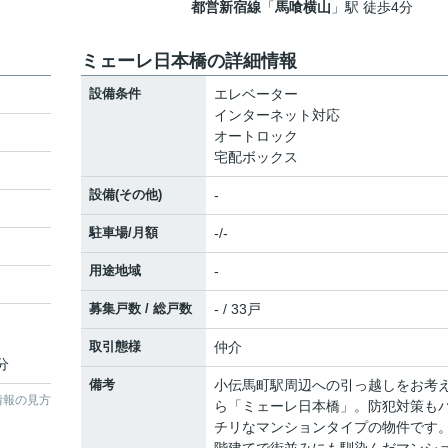
都営新宿線
「
馬喰横山
」駅 徒歩4分
ミェーレ日本橋の詳細情報
設備条件
エレベーター
インターネット対応
オートロック
宅配ボックス
設備(その他)
-
駐車場/月額
-/-
用途地域
-
募集戸数 / 総戸数
- / 33戸
取引態様
仲介
分
備考
小伝馬町駅周辺への引っ越しをお考
情報の見方
ら「ミェーレ日本橋」。防犯対策も
チリなマンションタイプの物件です。