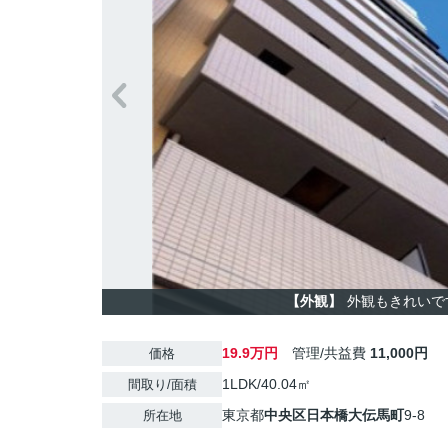
【外観】
外観もきれいで
19.9万円
管理/共益費
11,000円
価格
1LDK/40.04㎡
間取り/面積
東京都
中央区
日本橋大伝馬町
9-8
所在地