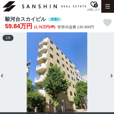
0
お気に入り
駿河台スカイビル
空室1
59.84万円
(1.76万円/坪)
管理/共益費 130,900円
1
/
9