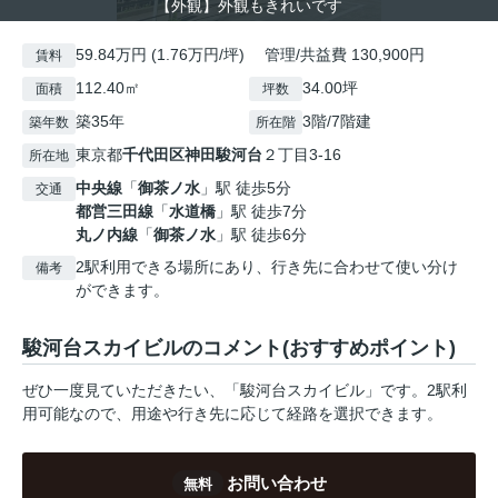
【外観】外観もきれいです
59.84万円 (1.76万円/坪) 管理/共益費 130,900円
賃料
112.40㎡
34.00坪
面積
坪数
築35年
3階/7階建
築年数
所在階
東京都
千代田区
神田駿河台
２丁目3-16
所在地
中央線
「
御茶ノ水
」駅 徒歩5分
交通
都営三田線
「
水道橋
」駅 徒歩7分
丸ノ内線
「
御茶ノ水
」駅 徒歩6分
2駅利用できる場所にあり、行き先に合わせて使い分け
備考
ができます。
駿河台スカイビルのコメント(おすすめポイント)
ぜひ一度見ていただきたい、「駿河台スカイビル」です。2駅利
用可能なので、用途や行き先に応じて経路を選択できます。
お問い合わせ
無料