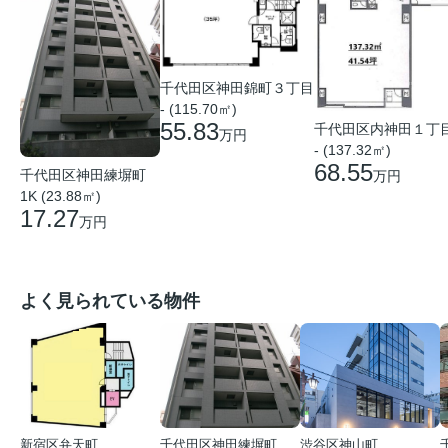
千代田区神田錦町３丁目
- (115.70㎡)
55.83
千代田区内神田１丁
万円
- (137.32㎡)
68.55
千代田区神田練塀町
万円
1K (23.88㎡)
17.27
万円
よく見られている物件
新宿区弁天町
千代田区神田練塀町
渋谷区神山町