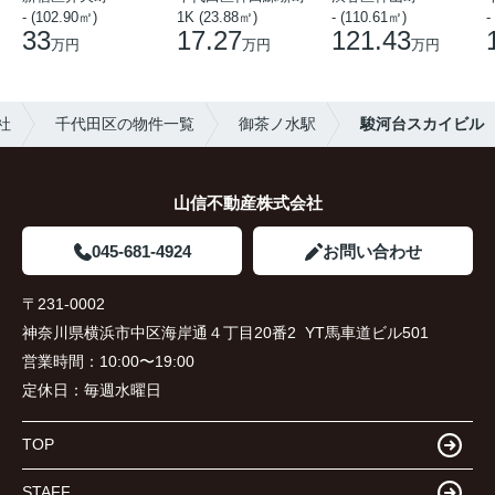
- (102.90㎡)
1K (23.88㎡)
- (110.61㎡)
-
33
17.27
121.43
万円
万円
万円
社
千代田区の物件一覧
御茶ノ水駅
駿河台スカイビル
山信不動産株式会社
045-681-4924
お問い合わせ
〒231-0002
神奈川県横浜市中区海岸通４丁目20番2 YT馬車道ビル501
営業時間：
10:00〜19:00
定休日：
毎週水曜日
TOP
STAFF