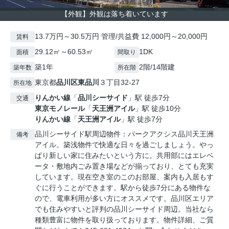
【外観】外観は落ち着いています
13.7万円～30.5万円 管理/共益費 12,000円～20,000円
賃料
29.12㎡～60.53㎡
1DK
面積
間取り
築1年
2階/14階建
築年数
所在階
東京都
品川区
東品川
３丁目32-27
所在地
りんかい線
「
品川シーサイド
」駅 徒歩7分
交通
東京モノレール
「
天王洲アイル
」駅 徒歩10分
りんかい線
「
天王洲アイル
」駅 徒歩7分
品川シーサイド駅周辺物件：パークアクシス品川天王洲
備考
アイル。築浅物件で快適な日々を過ごしましょう。やっ
ぱり新しい家に住みたいという方に。共用部にはエレベ
ータ・敷地内ごみ置き場などが揃っており、とても充実
しています。現在空き室のこのお部屋、案内も入居もす
ぐに行うことができます。駅から徒歩7分にある物件な
ので、電車利用が多い方にオススメです。品川区エリア
でも住みやすいと評判の品川シーサイド周辺。当社なら
種類豊富に物件を取り扱っております。物件詳細、ご質