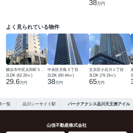
38
万円
よく見られている物件
横浜市中区太田町５丁目
中央区月島３丁目
文京区小石川１丁目
2LDK (62.20㎡)
2LDK (60.44㎡)
3LDK (79.19㎡)
3
29.6
38
65
万円
万円
万円
件一覧
品川シーサイド駅
パークアクシス品川天王洲アイル
山信不動産株式会社