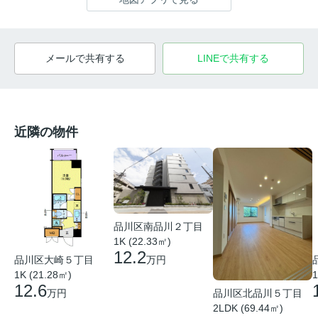
メールで共有する
LINEで共有する
近隣の物件
品川区南品川２丁目
1K (22.33㎡)
12.2
品川区大崎５丁目
万円
1K (21.28㎡)
1
12.6
品川区北品川５丁目
万円
2LDK (69.44㎡)