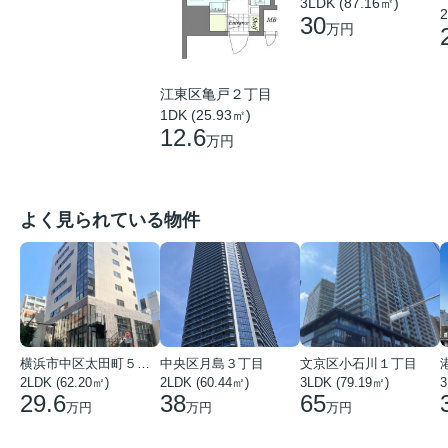
3LDK (87.16㎡)
2
30
万円
江東区亀戸２丁目
1DK (25.93㎡)
12.6
万円
よく見られている物件
横浜市中区太田町５丁目
中央区月島３丁目
文京区小石川１丁目
2LDK (62.20㎡)
2LDK (60.44㎡)
3LDK (79.19㎡)
3
29.6
38
65
万円
万円
万円