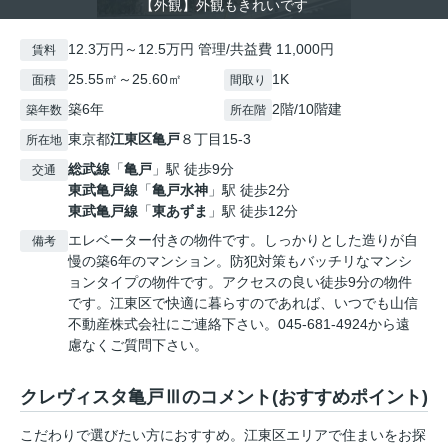
【外観】外観もきれいです
12.3万円～12.5万円 管理/共益費 11,000円
賃料
25.55㎡～25.60㎡
1K
面積
間取り
築6年
2階/10階建
築年数
所在階
東京都
江東区
亀戸
８丁目15-3
所在地
総武線
「
亀戸
」駅 徒歩9分
交通
東武亀戸線
「
亀戸水神
」駅 徒歩2分
東武亀戸線
「
東あずま
」駅 徒歩12分
エレベーター付きの物件です。しっかりとした造りが自
備考
慢の築6年のマンション。防犯対策もバッチリなマンシ
ョンタイプの物件です。アクセスの良い徒歩9分の物件
です。江東区で快適に暮らすのであれば、いつでも山信
不動産株式会社にご連絡下さい。045-681-4924から遠
慮なくご質問下さい。
クレヴィスタ亀戸Ⅲのコメント(おすすめポイント)
こだわりで選びたい方におすすめ。江東区エリアで住まいをお探