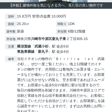
【外観】建物外観を気になさる方へ、見た目の良い物件です
15.8万円 管理/共益費 10,000円
賃料
25.20㎡
1DK
面積
間取り
新築
6階/12階建
築年数
所在階
神奈川県
川崎市中原区
新丸子東
２丁目905-15
所在地
横須賀線
「
武蔵小杉
」駅 徒歩5分
交通
東急東横線
「
新丸子
」駅 徒歩4分
当社イチオシの物件の「Ｂｒｉｌｌｉａ ｉｓｔ 武蔵
備考
小杉」。ぜひ一度ご覧ください。地上12階建てのイチ
オシの物件です。共用部には敷地内ごみ置き場・エレベ
ータなどが備わっておりとても充実しています。お部屋
選びには欠かせない内覧も、空き部屋であればスムーズ
です。お部屋から徒歩5分の場所に駅が位置するので、
毎日の移動時間を削減できます。川崎市中原区エリアで
信頼と実績を誇る山信不動産株式会社だから、お客様に
満足していただける自信がございます。お部屋探しを誠
心誠意サポートいたしますので、まずはお気軽にお問い
合わせ下さい。