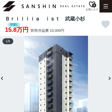
0
お気に入り
Ｂｒｉｌｌｉａ ｉｓｔ 武蔵小杉
空室1
15.8万円
管理/共益費 10,000円
1
/
9