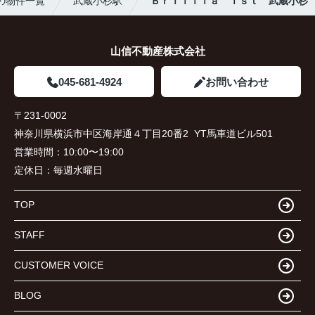
の物件一覧
武蔵小杉駅
Ｂｒｉｌｌｉａ ｉｓｔ 武蔵小杉
山信不動産株式会社
045-681-4924
お問い合わせ
〒231-0002
神奈川県横浜市中区海岸通４丁目20番2 YT馬車道ビル501
営業時間：
10:00〜19:00
定休日：
毎週水曜日
TOP
STAFF
CUSTOMER VOICE
BLOG