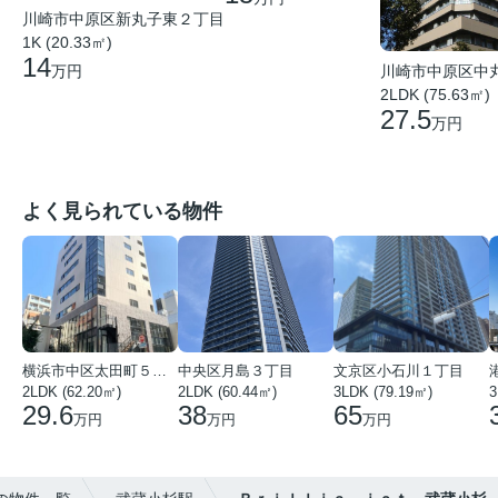
川崎市中原区新丸子東２丁目
1K (20.33㎡)
14
川崎市中原区中
万円
2LDK (75.63㎡)
27.5
万円
よく見られている物件
横浜市中区太田町５丁目
中央区月島３丁目
文京区小石川１丁目
2LDK (62.20㎡)
2LDK (60.44㎡)
3LDK (79.19㎡)
3
29.6
38
65
万円
万円
万円