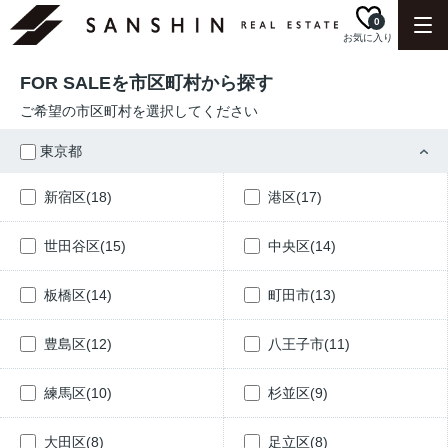
0
お気に入り
FOR SALEを市区町村から探す
ご希望の市区町村を選択してください
東京都
新宿区(18)
港区(17)
世田谷区(15)
中央区(14)
板橋区(14)
町田市(13)
豊島区(12)
八王子市(11)
練馬区(10)
杉並区(9)
大田区(8)
足立区(8)