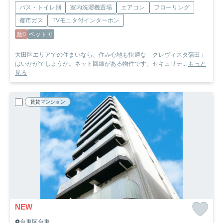
バス・トイレ別
室内洗濯機置場
エアコン
フローリング
都市ガス
TVモニタ付インターホン
敷0
ペット可
大田区エリアでの住まいなら、住み心地も快適な「クレヴィスタ蒲田」
はいかがでしょうか。ネット回線がある物件です。セキュリテ...
もっと
見る
賃貸マンション
NEW
台東区台東