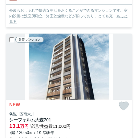
外装もおしゃれで快適な生活をおくることができるマンションです。室
内設備は洗面所独立・浴室乾燥機などが揃っており、とても充...
もっと
見る
賃貸マンション
NEW
品川区南大井
シーフォルム大森
701
13.1
万円
管理/共益費11,000円
7階 / 20.50㎡ / 1K /築6年