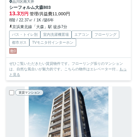
品川区南大井
シーフォルム大森
803
13.3
万円
管理/共益費11,000円
8階 / 22.37㎡ / 1K /築6年
京浜東北線「大森」駅 徒歩7分
バス・トイレ別
室内洗濯機置場
エアコン
フローリング
都市ガス
TVモニタ付インターホン
敷0
ぜひご覧いただきたい賃貸物件です。フローリング張りのマンション
は、自然な風合いが魅力的です。こちらの物件はエレベーター付...
もっ
と見る
賃貸マンション