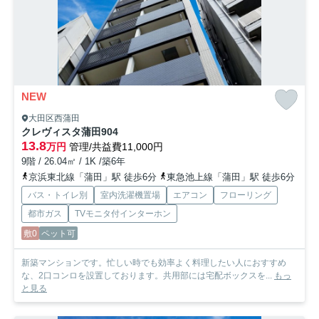
NEW
大田区西蒲田
クレヴィスタ蒲田
904
13.8
万円
管理/共益費11,000円
9階 / 26.04㎡ / 1K /築6年
京浜東北線「蒲田」駅 徒歩6分
東急池上線「蒲田」駅 徒歩6分
バス・トイレ別
室内洗濯機置場
エアコン
フローリング
都市ガス
TVモニタ付インターホン
敷0
ペット可
新築マンションです。忙しい時でも効率よく料理したい人におすすめ
な、2口コンロを設置しております。共用部には宅配ボックスを...
もっ
と見る