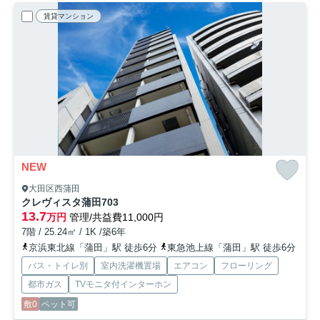
賃貸マンション
NEW
大田区西蒲田
クレヴィスタ蒲田
703
13.7
万円
管理/共益費11,000円
7階 / 25.24㎡ / 1K /築6年
京浜東北線「蒲田」駅 徒歩6分
東急池上線「蒲田」駅 徒歩6分
バス・トイレ別
室内洗濯機置場
エアコン
フローリング
都市ガス
TVモニタ付インターホン
敷0
ペット可