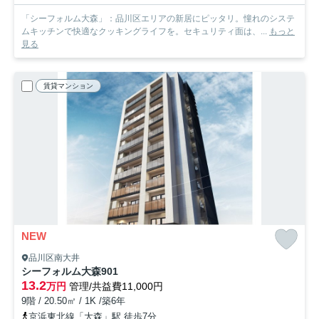
「シーフォルム大森」：品川区エリアの新居にピッタリ。憧れのシステ
ムキッチンで快適なクッキングライフを。セキュリティ面は、...
もっと
見る
賃貸マンション
NEW
品川区南大井
シーフォルム大森
901
13.2
万円
管理/共益費11,000円
9階 / 20.50㎡ / 1K /築6年
京浜東北線「大森」駅 徒歩7分