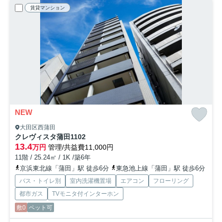
賃貸マンション
NEW
大田区西蒲田
クレヴィスタ蒲田
1102
13.4
万円
管理/共益費11,000円
11階 / 25.24㎡ / 1K /築6年
京浜東北線「蒲田」駅 徒歩6分
東急池上線「蒲田」駅 徒歩6分
バス・トイレ別
室内洗濯機置場
エアコン
フローリング
都市ガス
TVモニタ付インターホン
敷0
ペット可