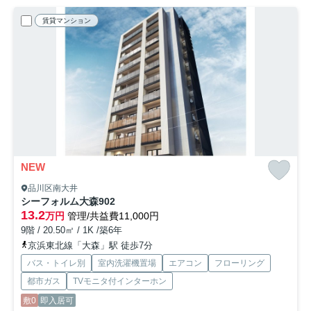
賃貸マンション
NEW
品川区南大井
シーフォルム大森
902
13.2
万円
管理/共益費11,000円
9階 / 20.50㎡ / 1K /築6年
京浜東北線「大森」駅 徒歩7分
バス・トイレ別
室内洗濯機置場
エアコン
フローリング
都市ガス
TVモニタ付インターホン
敷0
即入居可