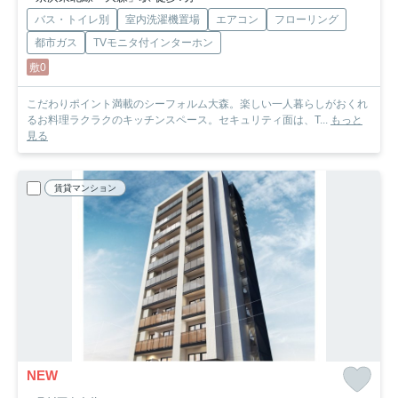
バス・トイレ別
室内洗濯機置場
エアコン
フローリング
都市ガス
TVモニタ付インターホン
敷0
こだわりポイント満載のシーフォルム大森。楽しい一人暮らしがおくれ
るお料理ラクラクのキッチンスペース。セキュリティ面は、T...
もっと
見る
賃貸マンション
NEW