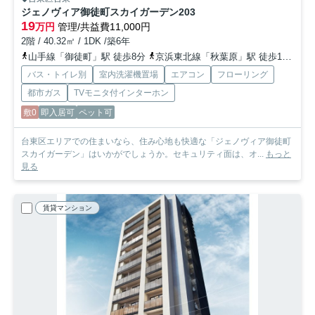
ジェノヴィア御徒町スカイガーデン
203
19
万円
管理/共益費11,000円
2階 / 40.32㎡ / 1DK /築6年
山手線「御徒町」駅 徒歩8分
京浜東北線「秋葉原」駅 徒歩13分
東
バス・トイレ別
室内洗濯機置場
エアコン
フローリング
都市ガス
TVモニタ付インターホン
敷0
即入居可
ペット可
台東区エリアでの住まいなら、住み心地も快適な「ジェノヴィア御徒町
スカイガーデン」はいかがでしょうか。セキュリティ面は、オ...
もっと
見る
賃貸マンション