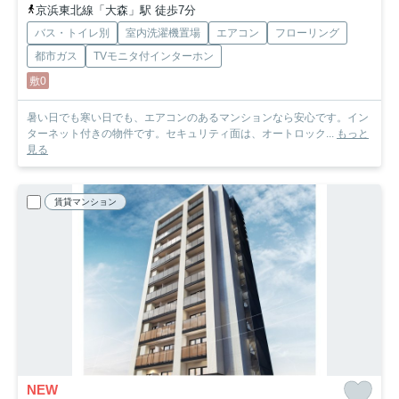
京浜東北線「大森」駅 徒歩7分
バス・トイレ別
室内洗濯機置場
エアコン
フローリング
都市ガス
TVモニタ付インターホン
敷0
暑い日でも寒い日でも、エアコンのあるマンションなら安心です。イン
ターネット付きの物件です。セキュリティ面は、オートロック...
もっと
見る
賃貸マンション
NEW