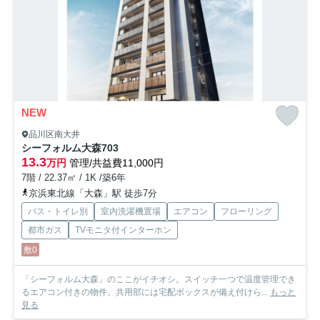
NEW
品川区南大井
シーフォルム大森
703
13.3
万円
管理/共益費11,000円
7階 / 22.37㎡ / 1K /築6年
京浜東北線「大森」駅 徒歩7分
バス・トイレ別
室内洗濯機置場
エアコン
フローリング
都市ガス
TVモニタ付インターホン
敷0
「シーフォルム大森」のここがイチオシ。スイッチ一つで温度管理でき
るエアコン付きの物件。共用部には宅配ボックスが備え付けら...
もっと
見る