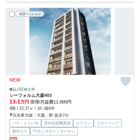
賃貸マンション
NEW
品川区南大井
シーフォルム大森
403
13.1
万円
管理/共益費11,000円
4階 / 22.37㎡ / 1K /築6年
京浜東北線「大森」駅 徒歩7分
バス・トイレ別
室内洗濯機置場
エアコン
フローリング
都市ガス
TVモニタ付インターホン
敷0