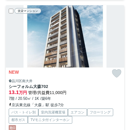
賃貸マンション
NEW
品川区南大井
シーフォルム大森
702
13.1
万円
管理/共益費11,000円
7階 / 20.50㎡ / 1K /築6年
京浜東北線「大森」駅 徒歩7分
バス・トイレ別
室内洗濯機置場
エアコン
フローリング
都市ガス
TVモニタ付インターホン
敷0