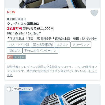
NEW
大田区西蒲田
クレヴィスタ蒲田
803
13.8
万円
管理/共益費11,000円
8階 / 25.24㎡ / 1K /築6年
京浜東北線「蒲田」駅 徒歩6分
東急池上線「蒲田」駅 徒歩6分
バス・トイレ別
室内洗濯機置場
エアコン
フローリング
都市ガス
TVモニタ付インターホン
敷0
ペット可
新着情報：クレヴィスタ蒲田の空室情報ならコチラ。こちらの物件はマ
ンションです。共用部には宅配ボックスが備え付けられている...
もっと
見る
賃貸マンション