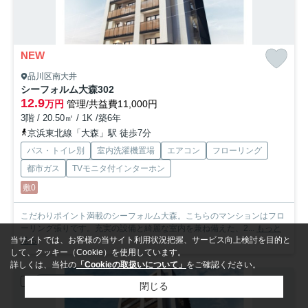
NEW
品川区南大井
シーフォルム大森
302
12.9
万円
管理/共益費11,000円
3階 / 20.50㎡ / 1K /築6年
京浜東北線「大森」駅 徒歩7分
バス・トイレ別
室内洗濯機置場
エアコン
フローリング
都市ガス
TVモニタ付インターホン
敷0
こだわりポイント満載のシーフォルム大森。こちらのマンションはフロ
ーリング張りです。充実の設備と綺麗な室内を兼ね備えた、2...
もっと
当サイトでは、お客様の当サイト利用状況把握、サービス向上検討を目的と
見る
して、クッキー（Cookie）を使用しています。
詳しくは、当社の
「Cookieの取扱いについて」
をご確認ください。
賃貸マンション
閉じる