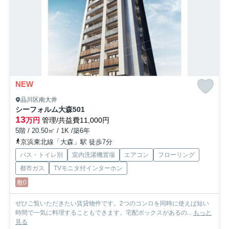
NEW
品川区南大井
シーフォルム大森
501
13
万円
管理/共益費11,000円
5階 / 20.50㎡ / 1K /築6年
京浜東北線「大森」駅 徒歩7分
バス・トイレ別
室内洗濯機置場
エアコン
フローリング
都市ガス
TVモニタ付インターホン
敷0
ぜひご覧いただきたい賃貸物件です。2つのコンロを同時に使えば短い
時間で一気に料理することもできます。宅配ボックスがあるの...
もっと
見る