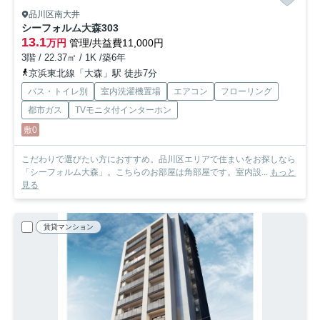
品川区南大井
シーフォルム大森
303
13.1
万円
管理/共益費11,000円
3階 / 22.37㎡ / 1K /築6年
京浜東北線「大森」駅 徒歩7分
バス・トイレ別
室内洗濯機置場
エアコン
フローリング
都市ガス
TVモニタ付インターホン
敷0
こだわりで選びたい方におすすめ。品川区エリアで住まいをお探しなら
「シーフォルム大森」。こちらのお部屋は角部屋です。室内設...
もっと
見る
賃貸マンション