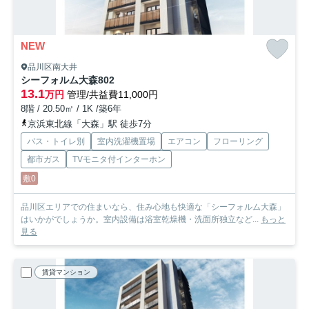
NEW
品川区南大井
シーフォルム大森
802
13.1
万円
管理/共益費11,000円
8階 / 20.50㎡ / 1K /築6年
京浜東北線「大森」駅 徒歩7分
バス・トイレ別
室内洗濯機置場
エアコン
フローリング
都市ガス
TVモニタ付インターホン
敷0
品川区エリアでの住まいなら、住み心地も快適な「シーフォルム大森」
はいかがでしょうか。室内設備は浴室乾燥機・洗面所独立など...
もっと
見る
賃貸マンション