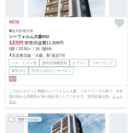
NEW
品川区南大井
シーフォルム大森
502
13
万円
管理/共益費11,000円
5階 / 20.50㎡ / 1K /築6年
京浜東北線「大森」駅 徒歩7分
バス・トイレ別
室内洗濯機置場
エアコン
フローリング
都市ガス
TVモニタ付インターホン
敷0
こだわりポイント満載のシーフォルム大森。フローリングの床で、木目
調の温かな雰囲気が居心地を良くしてくれます。室内設備は洗...
もっと
見る
賃貸マンション