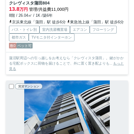
クレヴィスタ蒲田
804
13.8
万円
管理/共益費11,000円
8階 / 26.04㎡ / 1K /築6年
京浜東北線「蒲田」駅 徒歩6分
東急池上線「蒲田」駅 徒歩6分
バス・トイレ別
室内洗濯機置場
エアコン
フローリング
都市ガス
TVモニタ付インターホン
敷0
ペット可
蓮沼駅周辺への引っ越しをお考えなら「クレヴィスタ蒲田」。鍵がかか
る宅配ボックスに荷物を届けることで、外に置く置き配よりも...
もっと
見る
賃貸マンション