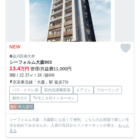
NEW
品川区南大井
シーフォルム大森
903
13.4
万円
管理/共益費11,000円
9階 / 22.37㎡ / 1K /築6年
京浜東北線「大森」駅 徒歩7分
バス・トイレ別
室内洗濯機置場
エアコン
フローリング
都市ガス
TVモニタ付インターホン
敷0
即入居可
シーフォルム大森：大森駅にも近くて便利。こちらのお部屋で新しい生
活を始めてみませんか。入居の当日からインターネットが使え...
もっと
見る