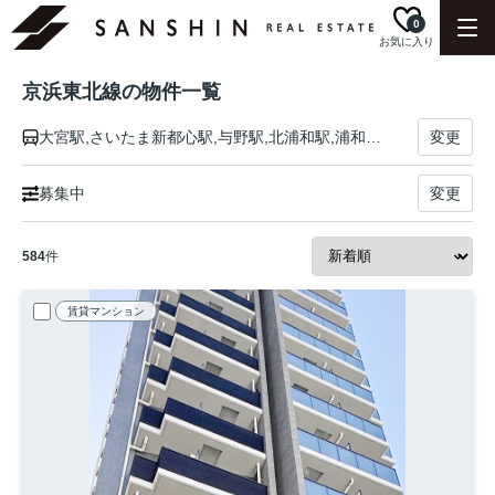
0
お気に入り
京浜東北線の物件一覧
大宮駅,さいたま新都心駅,与野駅,北浦和駅,浦和駅,南浦和駅,蕨駅,西川口駅,川口駅,赤羽駅,東十条駅,王子駅,上中里駅,田端駅,西日暮里駅,日暮里駅,鶯谷駅,上野駅,御徒町駅,秋葉原駅,神田駅,東京駅,有楽町駅,新橋駅,浜松町駅,田町駅,高輪ゲートウェイ駅,品川駅,大井町駅,大森駅,蒲田駅,川崎駅,鶴見駅,新子安駅,東神奈川駅,横浜駅,桜木町駅,関内駅,石川町駅,山手駅,根岸駅,磯子駅,新杉田駅,洋光台駅,港南台駅,本郷台駅,大船駅
変更
募集中
変更
584
件
賃貸マンション