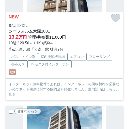
NEW
品川区南大井
シーフォルム大森
1001
13.2
万円
管理/共益費11,000円
10階 / 20.50㎡ / 1K /築6年
京浜東北線「大森」駅 徒歩7分
バス・トイレ別
室内洗濯機置場
エアコン
フローリング
都市ガス
TVモニタ付インターホン
敷0
インターネット無料物件であれば、インターネットの回線契約が必要な
いのでネット回線に関する解約金も発生しません。室内設備は...
もっと
見る
賃貸マンション