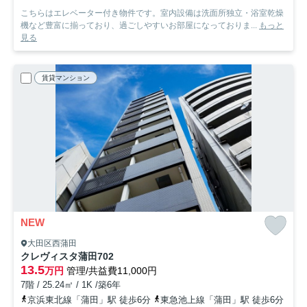
こちらはエレベーター付き物件です。室内設備は洗面所独立・浴室乾燥
機など豊富に揃っており、過ごしやすいお部屋になっておりま...
もっと
見る
賃貸マンション
NEW
大田区西蒲田
クレヴィスタ蒲田
702
13.5
万円
管理/共益費11,000円
7階 / 25.24㎡ / 1K /築6年
京浜東北線「蒲田」駅 徒歩6分
東急池上線「蒲田」駅 徒歩6分