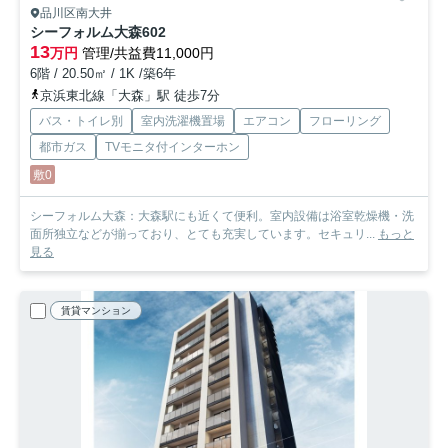
品川区南大井
シーフォルム大森
602
13
万円
管理/共益費11,000円
6階 / 20.50㎡ / 1K /築6年
京浜東北線「大森」駅 徒歩7分
バス・トイレ別
室内洗濯機置場
エアコン
フローリング
都市ガス
TVモニタ付インターホン
敷0
シーフォルム大森：大森駅にも近くて便利。室内設備は浴室乾燥機・洗
面所独立などが揃っており、とても充実しています。セキュリ...
もっと
見る
賃貸マンション