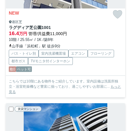
NEW
港区芝
ラグディア芝公園
1001
16.4
万円
管理/共益費11,000円
10階 / 25.55㎡ / 1K /築8年
山手線「浜松町」駅 徒歩9分
バス・トイレ別
室内洗濯機置場
エアコン
フローリング
都市ガス
TVモニタ付インターホン
敷0
ペット可
こちらでは10階にある物件をご紹介しています。室内設備は洗面所独
立・浴室乾燥機など豊富に揃っており、過ごしやすいお部屋に...
もっと
見る
賃貸マンション