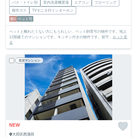
バス・トイレ別
室内洗濯機置場
エアコン
フローリング
都市ガス
TVモニタ付インターホン
敷0
ペット可
ペットと離れたくない方にもうれしい、ペット飼育可の物件です。地上
12階建てのマンションです。キッチン付きの物件です。留守...
もっと見
る
賃貸マンション
NEW
大田区西蒲田