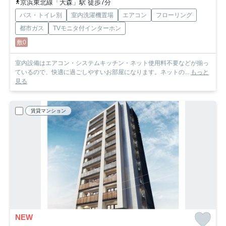
京浜東北線「大森」駅 徒歩7分
バス・トイレ別
室内洗濯機置場
エアコン
フローリング
都市ガス
TVモニタ付インターホン
敷0
室内設備はエアコン・システムキッチン・ネット使用料不要などが揃っ
ているので、快適に過ごしやすいお部屋になります。ネットの...
もっと
見る
賃貸マンション
NEW