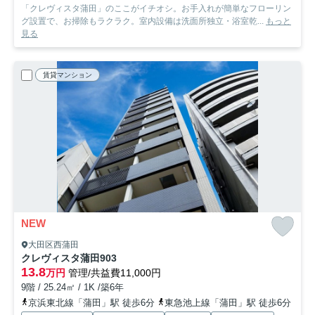
「クレヴィスタ蒲田」のここがイチオシ。お手入れが簡単なフローリン
グ設置で、お掃除もラクラク。室内設備は洗面所独立・浴室乾...
もっと
見る
賃貸マンション
NEW
大田区西蒲田
クレヴィスタ蒲田
903
13.8
万円
管理/共益費11,000円
9階 / 25.24㎡ / 1K /築6年
京浜東北線「蒲田」駅 徒歩6分
東急池上線「蒲田」駅 徒歩6分