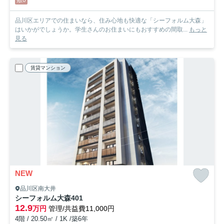
品川区エリアでの住まいなら、住み心地も快適な「シーフォルム大森」
はいかがでしょうか。学生さんのお住まいにもおすすめの間取...
もっと
見る
賃貸マンション
NEW
品川区南大井
シーフォルム大森
401
12.9
万円
管理/共益費11,000円
4階 / 20.50㎡ / 1K /築6年