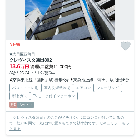
NEW
大田区西蒲田
クレヴィスタ蒲田
802
13.6
万円
管理/共益費11,000円
8階 / 25.24㎡ / 1K /築6年
京浜東北線「蒲田」駅 徒歩6分
東急池上線「蒲田」駅 徒歩6分
バス・トイレ別
室内洗濯機置場
エアコン
フローリング
都市ガス
TVモニタ付インターホン
敷0
ペット可
「クレヴィスタ蒲田」のここがイチオシ。2口コンロが付いているの
で、短い時間で一気に作り置きもできて効率的です。セキュリテ...
もっ
と見る