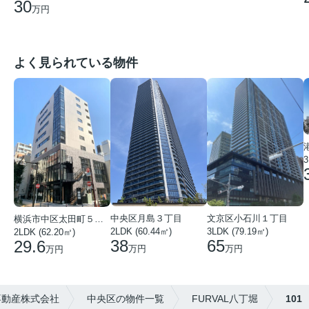
30
万円
よく見られている物件
3
中央区月島３丁目
文京区小石川１丁目
横浜市中区太田町５丁目
2LDK (60.44㎡)
3LDK (79.19㎡)
2LDK (62.20㎡)
38
65
29.6
万円
万円
万円
不動産株式会社
中央区の物件一覧
FURVAL八丁堀
101