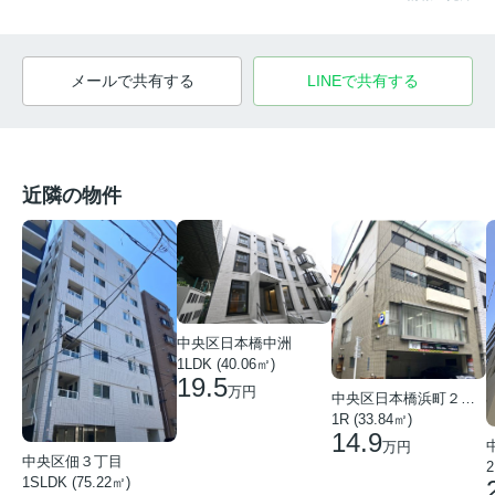
メールで共有する
LINEで共有する
近隣の物件
中央区日本橋中洲
1LDK (40.06㎡)
19.5
万円
中央区日本橋浜町２丁目
1R (33.84㎡)
14.9
万円
中央区佃３丁目
2
1SLDK (75.22㎡)