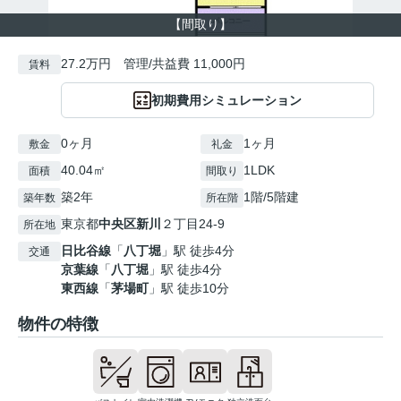
【間取り】
27.2万円 管理/共益費 11,000円
賃料
初期費用シミュレーション
0ヶ月
1ヶ月
敷金
礼金
40.04㎡
1LDK
面積
間取り
築2年
1階/5階建
築年数
所在階
東京都
中央区
新川
２丁目24-9
所在地
日比谷線
「
八丁堀
」駅 徒歩4分
交通
京葉線
「
八丁堀
」駅 徒歩4分
東西線
「
茅場町
」駅 徒歩10分
物件の特徴