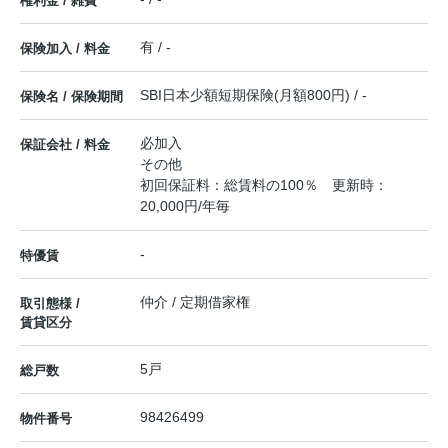
権利金 / 雑費
有 / -
保険加入 / 料金
SBI日本少額短期保険(月額800円) / -
保険名 / 保険期間
必加入
保証会社 / 料金
その他
初回保証料：総賃料の100％ 更新時：
20,000円/年毎
-
特優賃
仲介 / 定期借家権
取引態様 /
賃貸区分
5戸
総戸数
98426499
物件番号