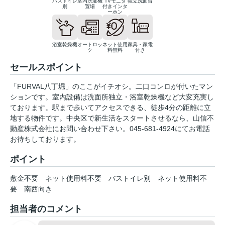
バストイレ
室内洗濯機
TVモニタ
独立洗面台
別
置場
付きインタ
ーホン
浴室乾燥機
オートロッ
ネット使用
家具・家電
ク
料無料
付き
セールスポイント
「FURVAL八丁堀」のここがイチオシ。二口コンロが付いたマン
ションです。室内設備は洗面所独立・浴室乾燥機など大変充実し
ております。駅まで歩いてアクセスできる、徒歩4分の距離に立
地する物件です。中央区で新生活をスタートさせるなら、山信不
動産株式会社にお問い合わせ下さい。045-681-4924にてお電話
お待ちしております。
ポイント
敷金不要
ネット使用料不要
バストイレ別
ネット使用料不
要
南西向き
担当者のコメント