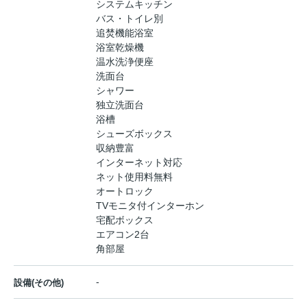
システムキッチン
バス・トイレ別
追焚機能浴室
浴室乾燥機
温水洗浄便座
洗面台
シャワー
独立洗面台
浴槽
シューズボックス
収納豊富
インターネット対応
ネット使用料無料
オートロック
TVモニタ付インターホン
宅配ボックス
エアコン2台
角部屋
-
設備(その他)