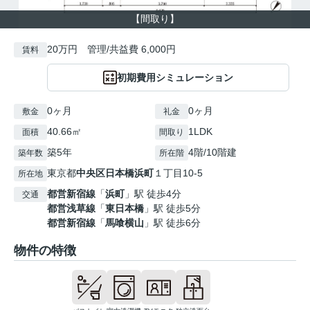
【間取り】
20万円 管理/共益費 6,000円
賃料
初期費用シミュレーション
0ヶ月
0ヶ月
敷金
礼金
40.66㎡
1LDK
面積
間取り
築5年
4階/10階建
築年数
所在階
東京都
中央区
日本橋浜町
１丁目10-5
所在地
都営新宿線
「
浜町
」駅 徒歩4分
交通
都営浅草線
「
東日本橋
」駅 徒歩5分
都営新宿線
「
馬喰横山
」駅 徒歩6分
物件の特徴