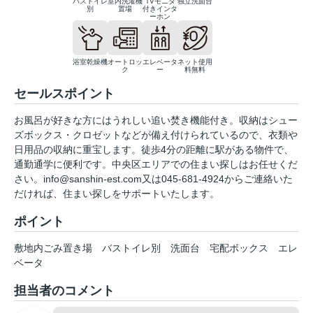
バストイレ
室内洗濯機
TVモニタ
独立洗面台
別
置場
付きインタ
ーホン
浴室乾燥機
オートロッ
エレベータ
ネット使用
ク
ー
料無料
セールスポイント
お風呂が好きな方にはうれしい追い焚き機能付き。収納はシュー
ズボックス・クロゼットなどが備え付けられているので、衣類や
日用品の収納に重宝します。徒歩4分の距離に駅がある物件で、
通勤通学に便利です。中央区エリアでの住まい探しはお任せくだ
さい。info@sanshin-est.com又は045-681-4924からご連絡いた
だければ、住まい探しをサポートいたします。
ポイント
敷地内ごみ置き場
バストイレ別
洗面台
宅配ボックス
エレ
ベータ
担当者のコメント