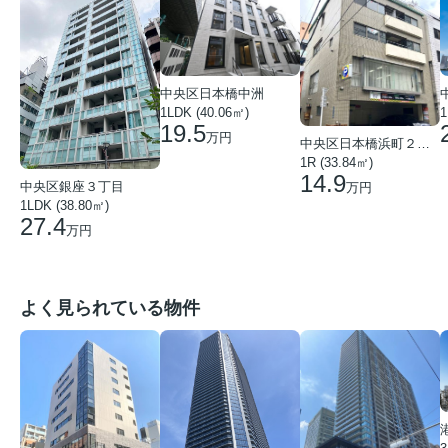
中央区日本橋中洲
1LDK (40.06㎡)
1
19.5
万円
中央区日本橋浜町２丁目
1R (33.84㎡)
14.9
中央区銀座３丁目
万円
1LDK (38.80㎡)
27.4
万円
よく見られている物件