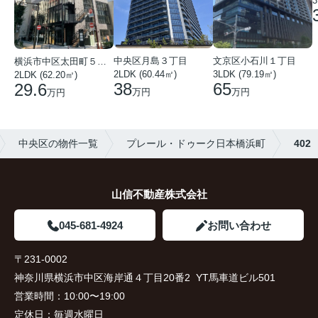
3
中央区月島３丁目
文京区小石川１丁目
横浜市中区太田町５丁目
2LDK (60.44㎡)
3LDK (79.19㎡)
2LDK (62.20㎡)
38
65
29.6
万円
万円
万円
中央区の物件一覧
プレール・ドゥーク日本橋浜町
402
山信不動産株式会社
045-681-4924
お問い合わせ
〒231-0002
神奈川県横浜市中区海岸通４丁目20番2 YT馬車道ビル501
営業時間：
10:00〜19:00
定休日：
毎週水曜日