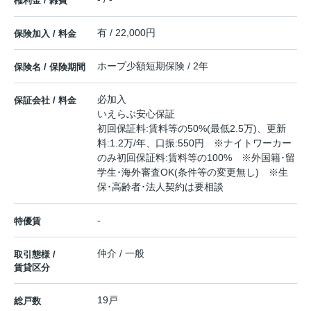
権利金 / 雑費
有 / 22,000円
保険加入 / 料金
ホープ少額短期保険 / 2年
保険名 / 保険期間
必加入
保証会社 / 料金
いえらぶ安心保証
初回保証料:賃料等の50%(最低2.5万)、更新
料:1.2万/年、口振:550円 ※ナイトワーカー
のみ初回保証料:賃料等の100% ※外国籍･留
学生･海外審査OK(条件等の変更無し) ※生
保･高齢者･法人契約は要相談
-
特優賃
仲介 / 一般
取引態様 /
賃貸区分
19戸
総戸数