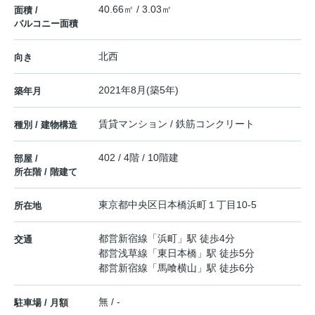
40.66㎡ / 3.03㎡
面積 /
バルコニー面積
北西
向き
2021年8月(築5年)
築年月
賃貸マンション / 鉄筋コンクリート
種別 / 建物構造
402 / 4階 / 10階建
部屋 /
所在階 / 階建て
東京都
中央区
日本橋浜町
１丁目10-5
所在地
都営新宿線
「
浜町
」駅 徒歩4分
交通
都営浅草線
「
東日本橋
」駅 徒歩5分
都営新宿線
「
馬喰横山
」駅 徒歩6分
無 / -
駐車場 / 月額