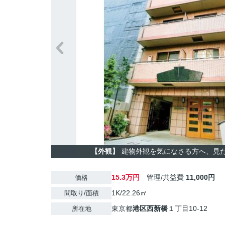
【外観】
建物外観を気になさる方へ、見
15.3万円
管理/共益費
11,000円
価格
1K/22.26㎡
間取り/面積
東京都
港区
西新橋
１丁目10-12
所在地