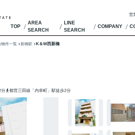
営
AREA
LINE
TOP
COMPANY
C
SEARCH
SEARCH
K＆W西新橋
の物件一覧
新橋駅
2分
都営三田線「内幸町」駅徒歩2分