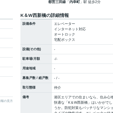
都営三田線
「
内幸町
」駅 徒歩2分
K＆W西新橋の詳細情報
設備条件
エレベーター
インターネット対応
オートロック
宅配ボックス
設備(その他)
-
駐車場/月額
-/-
用途地域
-
募集戸数 / 総戸数
- / -
取引態様
仲介
備考
港区エリアでの住まいなら、住み心
情報の見方
快適な「K＆W西新橋」はいかがでし
うか。防犯対策もバッチリなマンシ