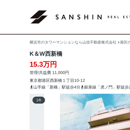
横浜市のタワーマンションなら山信不動産株式会社
港区
K＆W西新橋
15.3万円
管理/共益費 11,000円
東京都
港区
西新橋
１丁目10-12
山手線「新橋」駅徒歩4分
銀座線「虎ノ門」駅徒歩
1
/
6