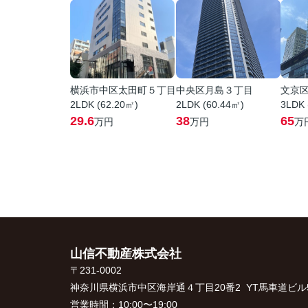
横浜市中区太田町５丁目
中央区月島３丁目
文京
2LDK (62.20㎡)
2LDK (60.44㎡)
3LDK 
29.6
38
65
万円
万円
万
山信不動産株式会社
〒231-0002
神奈川県横浜市中区海岸通４丁目20番2 YT馬車道ビル5
営業時間：
10:00〜19:00