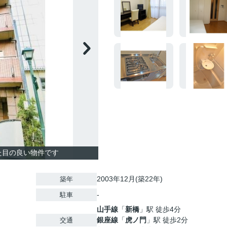
た目の良い物件です
2003年12月(築22年)
築年
-
駐車
山手線
「
新橋
」駅 徒歩4分
銀座線
「
虎ノ門
」駅 徒歩2分
交通