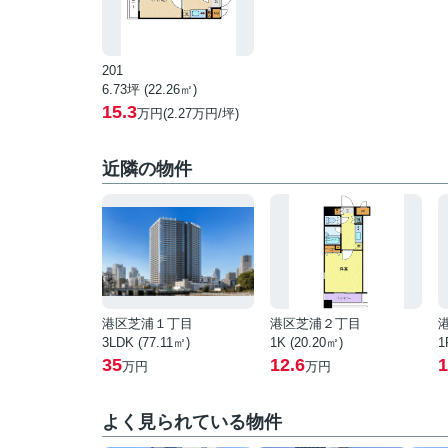
201
6.73坪 (22.26㎡)
15.3
万円(2.27万円/坪)
近隣の物件
港区芝浦１丁目
港区芝浦２丁目
3LDK (77.11㎡)
1K (20.20㎡)
1
35
12.6
1
万円
万円
よく見られている物件