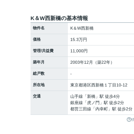
K＆W西新橋の基本情報
物件名
K＆W西新橋
価格
15.3万円
管理/共益費
11,000円
築年月
2003年12月（築22年）
総戸数
-
所在地
東京都
港区
西新橋
１丁目10-12
交通
山手線
「
新橋
」駅 徒歩4分
銀座線
「
虎ノ門
」駅 徒歩2分
都営三田線
「
内幸町
」駅 徒歩2分