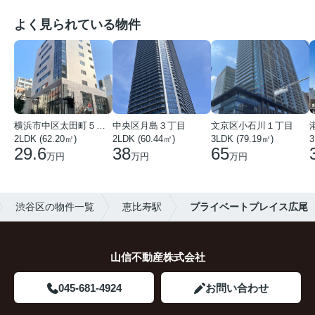
よく見られている物件
横浜市中区太田町５丁目
中央区月島３丁目
文京区小石川１丁目
2LDK (62.20㎡)
2LDK (60.44㎡)
3LDK (79.19㎡)
3
29.6
38
65
万円
万円
万円
渋谷区の物件一覧
恵比寿駅
プライベートプレイス広尾
山信不動産株式会社
045-681-4924
お問い合わせ