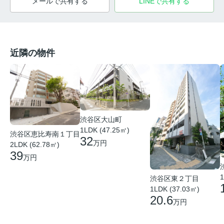
メールで共有する
LINEで共有する
近隣の物件
渋谷区大山町
1LDK (47.25㎡)
渋谷区恵比寿南１丁目
32
万円
2LDK (62.78㎡)
39
万円
1
渋谷区東２丁目
1LDK (37.03㎡)
20.6
万円