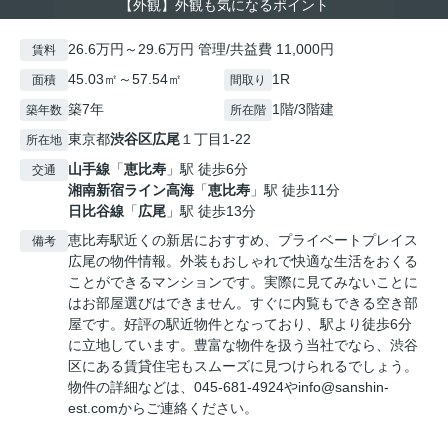
【外観】外観も気になるポイント
26.6万円～29.6万円 管理/共益費 11,000円
賃料
45.03㎡～57.54㎡
1R
面積
間取り
築7年
1階/3階建
築年数
所在階
東京都
渋谷区
広尾
１丁目1-22
所在地
山手線
「
恵比寿
」駅 徒歩6分
交通
湘南新宿ライン高海
「
恵比寿
」駅 徒歩11分
日比谷線
「
広尾
」駅 徒歩13分
恵比寿駅近くの新居におすすめ、プライベートプレイス
備考
広尾の物件情報。外装もおしゃれで快適な生活をおくる
ことができるマンションです。実際に見てみないことに
はお部屋選びはできません。すぐに内覧もできる空き部
屋です。好評の駅近物件となっており、駅より徒歩6分
に立地しています。豊富な物件を扱う当社でなら、渋谷
区にある賃貸住宅もスムーズに見つけられるでしょう。
物件の詳細などは、045-681-4924やinfo@sanshin-
est.comからご連絡ください。