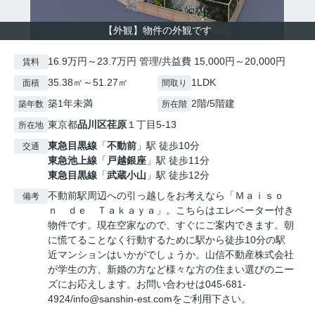
【外観】物件の外観です
16.9万円～23.7万円 管理/共益費 15,000円～20,000円
賃料
35.38㎡～51.27㎡
1LDK
面積
間取り
築1年未満
2階/5階建
築年数
所在階
東京都
品川区
荏原
１丁目5-13
所在地
東急目黒線
「
不動前
」駅 徒歩10分
交通
東急池上線
「
戸越銀座
」駅 徒歩11分
東急目黒線
「
武蔵小山
」駅 徒歩12分
不動前駅周辺への引っ越しをお考えなら「Ｍａｉｓｏ
備考
ｎ ｄｅ Ｔａｋａｙａ」。こちらはエレベーター付き
物件です。現在空家なので、すぐにご案内できます。朝
に慌てることなく行動するために駅から徒歩10分の駅
近マンションはいかがでしょうか。山信不動産株式会社
が学生の方、新婚の方など様々な方の住まい選びのニー
ズにお応えします。お問い合わせは045-681-
4924/info@sanshin-est.comをご利用下さい。