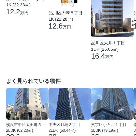
1K (22.33㎡)
12.2
品川区大崎５丁目
万円
1K (21.28㎡)
1
12.6
万円
品川区大井１丁目
1DK (25.05㎡)
16.4
万円
よく見られている物件
横浜市中区太田町５丁目
中央区月島３丁目
文京区小石川１丁目
2LDK (62.20㎡)
2LDK (60.44㎡)
3LDK (79.19㎡)
3