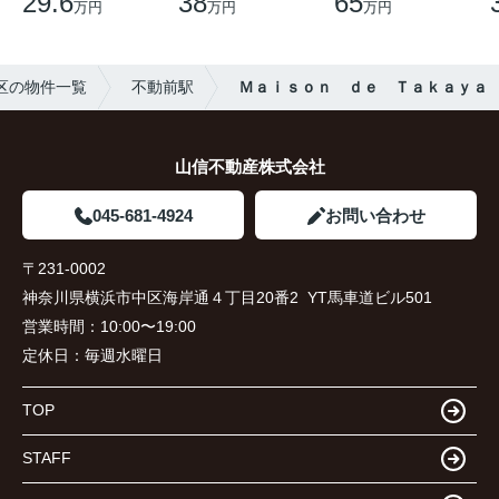
29.6
38
65
万円
万円
万円
区の物件一覧
不動前駅
Ｍａｉｓｏｎ ｄｅ Ｔａｋａｙａ
山信不動産株式会社
045-681-4924
お問い合わせ
〒231-0002
神奈川県横浜市中区海岸通４丁目20番2 YT馬車道ビル501
営業時間：
10:00〜19:00
定休日：
毎週水曜日
TOP
STAFF