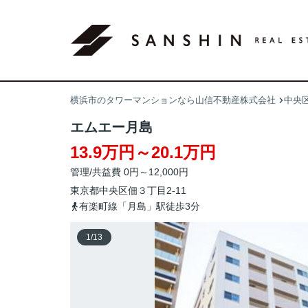
横浜市のタワーマンションなら山信不動産株式会社
中央
エムエー月島
13.9万円～20.1万円
管理/共益費 0円～12,000円
東京都
中央区
佃
３丁目2-11
有楽町線「月島」駅徒歩3分
1
/
13