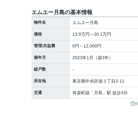
エムエー月島の基本情報
物件名
エムエー月島
価格
13.9万円～20.1万円
管理/共益費
0円～12,000円
築年月
2023年1月（築3年）
総戸数
-
所在地
東京都
中央区
佃
３丁目2-11
交通
有楽町線
「
月島
」駅 徒歩3分