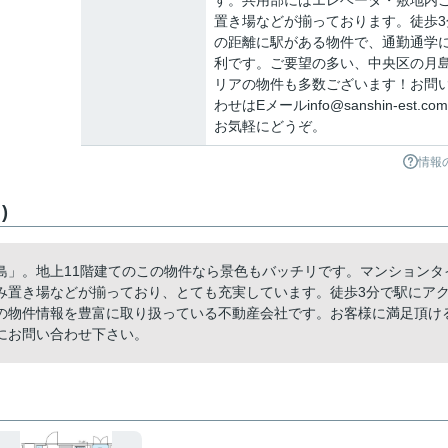
す。共用部にはエレベータ・敷地内
置き場などが揃っております。徒歩3
の距離に駅がある物件で、通勤通学
利です。ご要望の多い、中央区の月
リアの物件も多数ございます！お問
わせはEメールinfo@sanshin-est.co
お気軽にどうぞ。
情報
)
島」。地上11階建てのこの物件なら景色もバッチリです。マンションタ
み置き場などが揃っており、とても充実しています。徒歩3分で駅にア
の物件情報を豊富に取り扱っている不動産会社です。お客様に満足頂け
にお問い合わせ下さい。