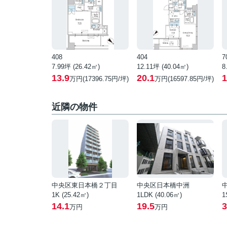
408
404
7
7.99坪 (26.42㎡)
12.11坪 (40.04㎡)
8
13.9
20.1
1
万円(17396.75円/坪)
万円(16597.85円/坪)
近隣の物件
中央区東日本橋２丁目
中央区日本橋中洲
1K (25.42㎡)
1LDK (40.06㎡)
1
14.1
19.5
3
万円
万円