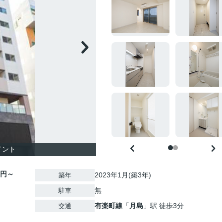
イント
0円～
2023年1月(築3年)
築年
無
駐車
有楽町線
「
月島
」駅 徒歩3分
交通