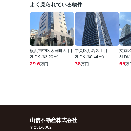
よく見られている物件
横浜市中区太田町５丁目
中央区月島３丁目
文京
2LDK (62.20㎡)
2LDK (60.44㎡)
3LDK 
29.6
38
65
万円
万円
万
山信不動産株式会社
〒231-0002