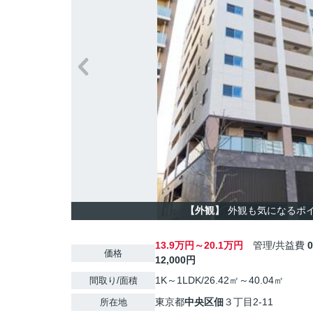
【外観】
外観も気になるポ
13.9万円～20.1万円
管理/共益費
価格
12,000円
1K～1LDK/26.42㎡～40.04㎡
間取り/面積
東京都
中央区
佃
３丁目2-11
所在地