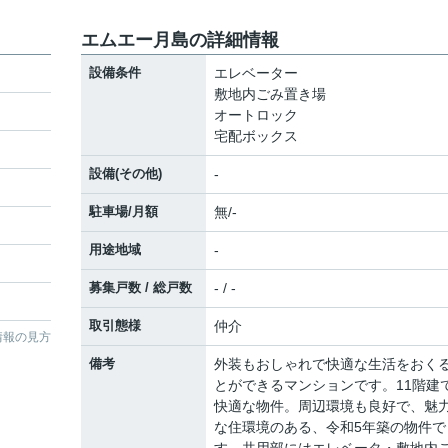
エムエー月島の詳細情報
設備条件
エレベーター
敷地内ごみ置き場
オートロック
宅配ボックス
設備(その他)
-
駐車場/月額
無/-
用途地域
-
募集戸数 / 総戸数
- / -
取引態様
仲介
情報の見方
備考
外装もおしゃれで快適な生活をおく
とができるマンションです。11階建
快適な物件。周辺環境も良好で、魅
な住環境のある、令和5年築の物件で