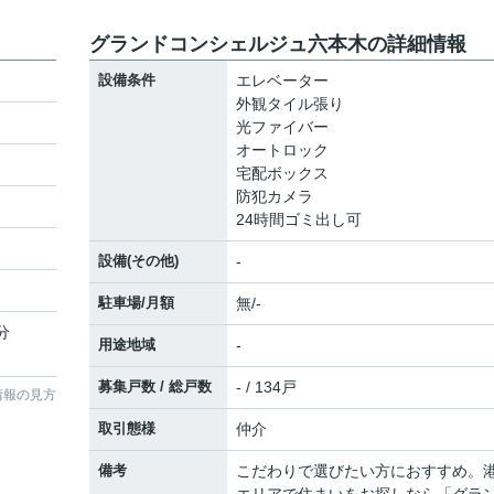
グランドコンシェルジュ六本木の詳細情報
設備条件
エレベーター
外観タイル張り
光ファイバー
オートロック
宅配ボックス
防犯カメラ
24時間ゴミ出し可
設備(その他)
-
駐車場/月額
無/-
分
用途地域
-
募集戸数 / 総戸数
- / 134戸
情報の見方
取引態様
仲介
備考
こだわりで選びたい方におすすめ。