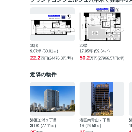
グランドコンシェルジュ六本木で募集中の
10階
20階
9.07坪 (30.01㎡)
17.95坪 (59.34㎡)
22.2
50.2
万円(24476.3円/坪)
万円(27966.57円/坪)
近隣の物件
港区芝浦１丁目
港区南青山７丁目
3LDK (77.11㎡)
1R (24.58㎡)
1