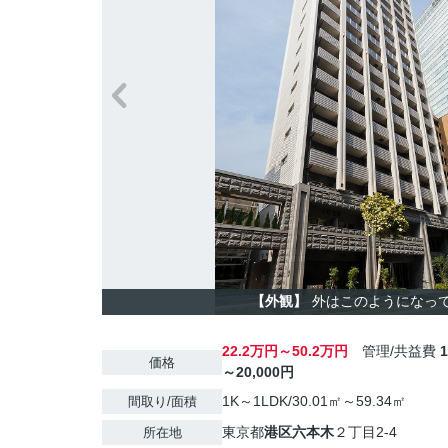
【外観】
外はこのようになっ
22.2万円～50.2万円
管理/共益費
価格
～20,000円
1K～1LDK/30.01㎡～59.34㎡
間取り/面積
東京都
港区
六本木
２丁目2-4
所在地