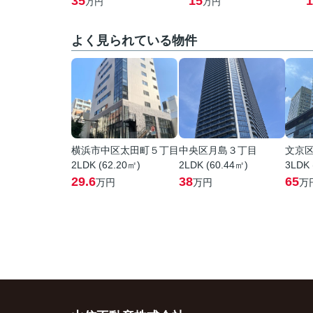
35
15
1
万円
万円
よく見られている物件
横浜市中区太田町５丁目
中央区月島３丁目
文京
2LDK (62.20㎡)
2LDK (60.44㎡)
3LDK 
29.6
38
65
万円
万円
万