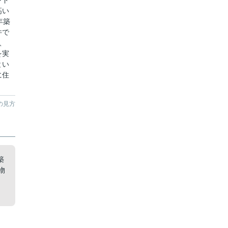
ンド
高い
年築
件で
、
を実
とい
に住
。
の見方
築
物