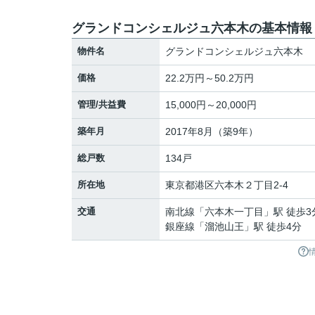
グランドコンシェルジュ六本木の基本情報
物件名
グランドコンシェルジュ六本木
価格
22.2万円～50.2万円
管理/共益費
15,000円～20,000円
築年月
2017年8月（築9年）
総戸数
134戸
所在地
東京都
港区
六本木
２丁目2-4
交通
南北線
「
六本木一丁目
」駅 徒歩3
銀座線
「
溜池山王
」駅 徒歩4分