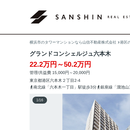
横浜市のタワーマンションなら山信不動産株式会社
港区
グランドコンシェルジュ六本木
22.2万円～50.2万円
管理/共益費 15,000円～20,000円
東京都
港区
六本木
２丁目2-4
南北線「六本木一丁目」駅徒歩3分
銀座線「溜池山
1
/
16