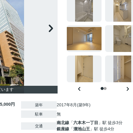
ています
15,000円
2017年8月(築9年)
築年
無
駐車
南北線
「
六本木一丁目
」駅 徒歩3分
交通
銀座線
「
溜池山王
」駅 徒歩4分