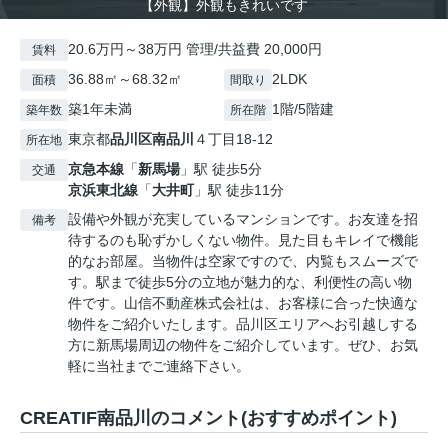
【外観】外観もきれいです
20.6万円～38万円 管理/共益費 20,000円
賃料
36.88㎡～68.32㎡
2LDK
面積
間取り
築1年未満
1階/5階建
築年数
所在階
東京都
品川区
南品川
４丁目18-12
所在地
京急本線
「
新馬場
」駅 徒歩5分
交通
京浜東北線
「
大井町
」駅 徒歩11分
設備や外観が充実しているマンションです。お友達を招
備考
待するのも恥ずかしくない物件。見た目もキレイで機能
的なお部屋。当物件は空家ですので、内覧もスムーズで
す。駅まで徒歩5分の立地が魅力的な、利便性の高い物
件です。山信不動産株式会社は、お客様に合った快適な
物件をご紹介いたします。品川区エリアへお引越しする
方に新馬場周辺の物件をご紹介しています。ぜひ、お気
軽に当社までご連絡下さい。
CREATIF南品川のコメント(おすすめポイント)