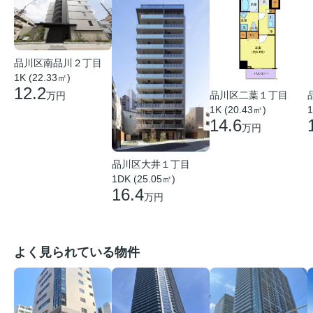
品川区南品川２丁目
1K (22.33㎡)
12.2
品川区二葉１丁目
万円
1K (20.43㎡)
1
14.6
万円
品川区大井１丁目
1DK (25.05㎡)
16.4
万円
よく見られている物件