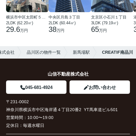
横浜市中区太田町５丁目
中央区月島３丁目
文京区小石川１丁目
2LDK (62.20㎡)
2LDK (60.44㎡)
3LDK (79.19㎡)
3
29.6
38
65
万円
万円
万円
株式会社
品川区の物件一覧
新馬場駅
CREATIF南品川
山信不動産株式会社
045-681-4924
お問い合わせ
〒231-0002
神奈川県横浜市中区海岸通４丁目20番2 YT馬車道ビル501
営業時間：
10:00〜19:00
定休日：
毎週水曜日