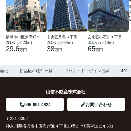
3
中央区月島３丁目
文京区小石川１丁目
横浜市中区太田町５丁目
2LDK (60.44㎡)
3LDK (79.19㎡)
2LDK (62.20㎡)
38
65
29.6
万円
万円
万円
会社
目黒区の物件一覧
メゾン・ド・ヴィレ目黒
401
山信不動産株式会社
045-681-4924
お問い合わせ
〒231-0002
神奈川県横浜市中区海岸通４丁目20番2 YT馬車道ビル501