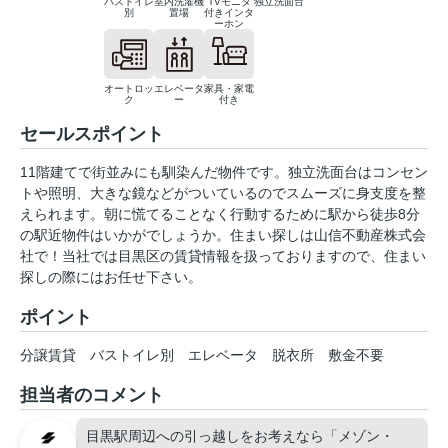
バストイレ
室内洗濯機
TVモニタ
独立洗面台
別
置場
付きインタ
ーホン
オートロッ
エレベータ
家具・家電
ク
ー
付き
セールスポイント
11階建てで街並みにも馴染んだ物件です。独立洗面台はコンセン
トや照明、大きな鏡などがついているのでスムーズに身支度を整
えられます。朝に慌てることなく行動するために駅から徒歩8分
の駅近物件はいかがでしょうか。住まい探しは山信不動産株式会
社で！当社では目黒区の賃貸情報を扱っておりますので、住まい
探しの際にはお任せ下さい。
ポイント
分譲賃貸
バストイレ別
エレベータ
脱衣所
敷金不要
担当者のコメント
目黒駅周辺への引っ越しをお考えなら「メゾン・