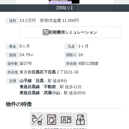
【間取り】
13.2万円 管理/共益費 11,000円
賃料
初期費用シミュレーション
0ヶ月
1ヶ月
敷金
礼金
24.79㎡
1K
面積
間取り
築27年
4階/11階建
築年数
所在階
東京都
目黒区
下目黒
２丁目21-16
所在地
山手線
「
目黒
」駅 徒歩8分
交通
東急目黒線
「
不動前
」駅 徒歩11分
東急目黒線
「
武蔵小山
」駅 徒歩20分
物件の特徴