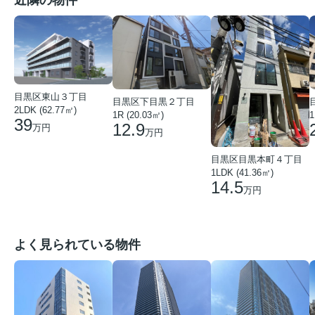
近隣の物件
目黒区東山３丁目
目黒区下目黒２丁目
2LDK (62.77㎡)
1R (20.03㎡)
1
39
12.9
万円
万円
目黒区目黒本町４丁目
1LDK (41.36㎡)
14.5
万円
よく見られている物件