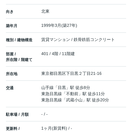
北東
向き
1999年3月(築27年)
築年月
賃貸マンション / 鉄骨鉄筋コンクリート
種別 / 建物構造
401 / 4階 / 11階建
部屋 /
所在階 / 階建て
東京都
目黒区
下目黒
２丁目21-16
所在地
山手線
「
目黒
」駅 徒歩8分
交通
東急目黒線
「
不動前
」駅 徒歩11分
東急目黒線
「
武蔵小山
」駅 徒歩20分
- / -
駐車場 / 月額
1ヶ月(新賃料) / -
更新料 /