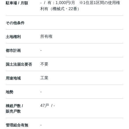
- / 有：1,000円/月 ※1住居1区間の使用権
駐車場 / 月額
利有（機械式・22番）
その他条件
所有権
土地権利
-
都市計画
不要
国土法届出要否
工業
用途地域
-
地勢
47戸 / -
棟総戸数 /
販売戸数
-
管理組合有無