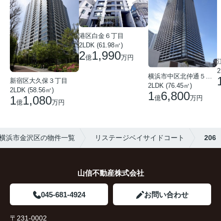
港区白金６丁目
2LDK (61.98㎡)
2
1,990
億
万円
2
横浜市中区北仲通５丁目
新宿区大久保３丁目
2LDK (76.45㎡)
2LDK (58.56㎡)
1
6,800
1
1,080
億
万円
億
万円
横浜市金沢区の物件一覧
リステージベイサイドコート
206
山信不動産株式会社
045-681-4924
お問い合わせ
〒231-0002