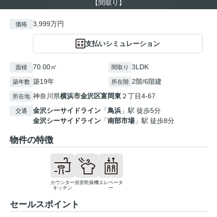
【間取り】
3,999万円
価格
支払いシミュレーション
70.00㎡
3LDK
面積
間取り
築19年
2階/6階建
築年数
所在階
神奈川県
横浜市金沢区
富岡東
２丁目4-67
所在地
金沢シーサイドライン
「
鳥浜
」駅 徒歩5分
交通
金沢シーサイドライン
「
南部市場
」駅 徒歩8分
物件の特徴
カウンター
浴室乾燥機
エレベータ
キッチン
ー
セールスポイント