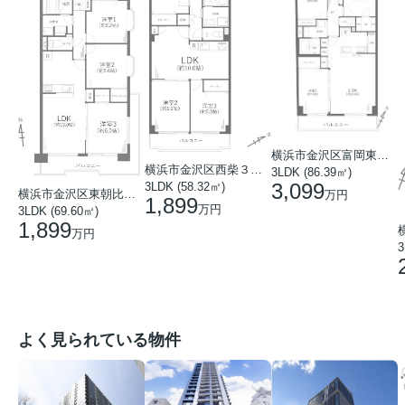
横浜市金沢区富岡東１丁目
横浜市金沢区西柴３丁目
3LDK (86.39㎡)
3,099
3LDK (58.32㎡)
横浜市金沢区東朝比奈２丁目
万円
1,899
万円
3LDK (69.60㎡)
1,899
万円
3
よく見られている物件