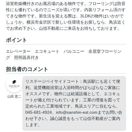
浴室乾燥機付きのお風呂場のある物件です。フローリングは防音
性にも優れているのでニーズが高いです。内装リフォーム済のす
てきな物件です。新生活を迎える際は、3LDKの物件はいかがで
しょうか。横浜市金沢区で新しい住環境をお探しなら、鳥浜近く
でお求め下さい。山信不動産にご来店をお待ちしております。
ポイント
エレベーター
エコキュート
バルコニー
全居室フローリン
グ
照明器具付き
担当者のコメント
リステージベイサイドコート：鳥浜駅にも近くて便
利。追焚機能浴室は入浴時間がばらばらなご家族に
オススメです。物件には給湯設備として、エコキュ
山田 恵二
ートが備え付けられています。工業の増進を図って
定められた工業地域です。鳥浜エリアに住むなら、
045-681-4924、info@sanshin-est.comまでお問い合
わせ下さい。誠心誠意をもって山信不動産がご案内
します。