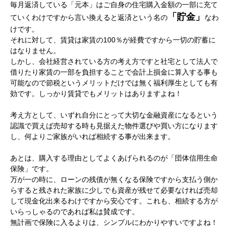
毎月返済している「元本」はご自身の住宅購入金額の一部に充て
「貯金」
ていくわけですから言い換えると
返済という名の
なわ
けです。
それに対して、賃貸は家賃の100％が経費ですから一切の貯蓄に
はなりません。
しかし、会社経営されている方の考え方ですと社宅として法人で
借りたり家賃の一部を負担することで会計上損金に算入する事も
可能なので
節税というメリットだけでは無く福利厚生としても有
効です。しっかり賃貸でもメリットはありますよね！
考え方として、いずれ自分にとって大切な金融資産になるという
認識で買えば売却する時も見据えた
物件選びや買い方になります
し、
何よりご家族がいれば相続する事が出来ます。
あとは、購入する理由としてよくあげられるのが「団体信用生命
保険」です。
万が一の時に、ローンの残債
が無くなる保険ですから支払う側か
らすると残された家族に少しでも資産が残せて必要なければ売却
して
現金化出来るわけですから安心です。
これも、相続する方が
いらっしゃるのであれば私は賛成です。
無計画で保険に入るよりは、シンプルにわかりやすいですよね！