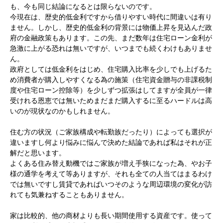
も、今も同じ結論になるとは限らないのです。
今現在は、歴史的低金利ですから借りやすい時代に間違いは有り
ません。しかし、歴史的低金利の背景には物価上昇を見込んだ政
府の金融政策もあります。この先、まだ数年は住宅ローン金利が
急激に上がる恐れは無いですが、いつまでも続くわけもありませ
ん。
政府としては低金利をはじめ、住宅購入比率を少しでも上げるた
め消費者が購入しやすくなる為の施策（住宅資金贈与の非課税制
度や住宅ローン控除等）を少しずつ拡張はしてますが全員が一律
受けれる恩恵では無いためまだまだ購入するに至るハードルは高
いのが現状なのかもしれません。
住む方の状況（ご家族構成や転勤族だったり）によっても選択が
違いますし何より悩みに悩んで決めた結論であれば私はそれが正
解だと思います。
よくある住み替え動機ではご家族が増え手狭になった為、やお子
様の通学を考えて等ありますが、それも全ての人当てはまるわけ
では無いですし賃貸であればいつそのような周辺環境の変化が訪
れても気兼ねすることもありません。
家は比較的、他の商材よりも長い期間使用する資産です。使って