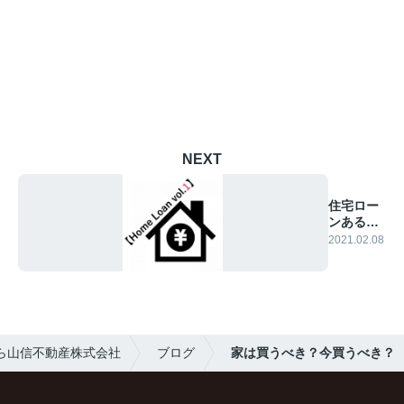
NEXT
住宅ロー
ンあるあ
る
2021.02.08
（Vol.1）
ら山信不動産株式会社
ブログ
家は買うべき？今買うべき？