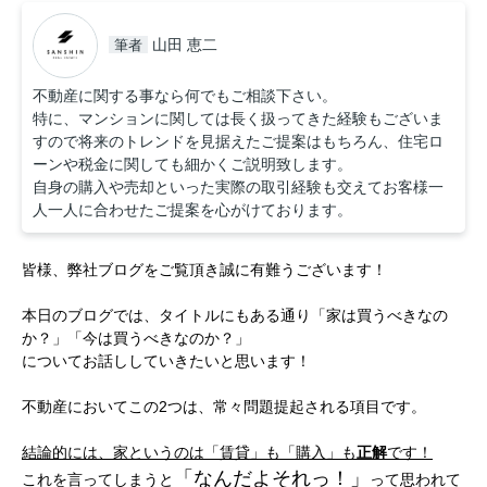
山田 恵二
筆者
不動産に関する事なら何でもご相談下さい。
特に、マンションに関しては長く扱ってきた経験もございま
すので将来のトレンドを見据えたご提案はもちろん、住宅ロ
ーンや税金に関しても細かくご説明致します。
自身の購入や売却といった実際の取引経験も交えてお客様一
人一人に合わせたご提案を心がけております。
皆様、弊社ブログをご覧頂き誠に有難うございます！
本日のブログでは、タイトルにもある通り「家は買うべきなの
か？」「今は買うべきなのか？」
についてお話ししていきたいと思います！
不動産においてこの2つは、常々問題提起
される項目です。
結論的には、家というのは「賃貸」も「購入」も
正解
です！
「なんだよそれっ！」
これを言ってしまうと
って思われて