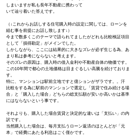
しまいますが私も長年不動産に携わって
いて辿り着いた答えです。
（↓これからお話しする住宅購入時の設定に関しては、ローンを
組む事を前提にお話し致します↓）
今まで数多くこのテーマで語られてましたがどれも比較検証項目
として「損得勘定」がメインでした。
しかしながら、ここには結果的に大きなズレが必ず生じる為、あ
まり
私は参考にならないと考えます。
そのズレの原因は、購入時の借入金利や不動産自体の物価です。
この10年間で都心の土地価格は目まぐるしい高騰を続けておりま
す。
特に、マンションは駅前立地ですと億ションがザラです。。汗
比較をする為に駅前のマンションで選定し「
賃貸で住み続ける場
合」と「購入した場合」どちらの
総支払額が安いか高いかは基準
にはならないという事です。
それよりも、購入した場合賃貸と決定的な違いは「支払い」の内
訳です。
当然購入した場合は、毎月支払うローン返済のほとんどが「元
本」で経費にあたる利息はごく僅かです。