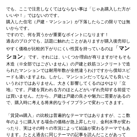
でも、ここで注意しなくてはならない事は「じゃあ購入した方が
いいや！」ではないのです。
購入した住宅（戸建・マンション）が下落したらこの限りでは無
いからです。
ですので、何を買うかが重要なポイントになります！
過去のブログでも、話題に触れたことがありますが購入後売却し
「
マン
やすく価格が比較的下がりにくい
性質を持っているのは
ション
」
です。それには、いくつか理由が有りますがそもそも
木造（※全部ではございません）の戸建と鉄筋コンクリートで造
られたマンションでは耐用年数が
全然違うわけですから償却スピ
ードも
違いますよね。しかし、マンションだってなんでも良いと
いう
わけでは
ありません。大きく影響してくるのはやはり「立
地」です。
戸建を買われる方のほとんどがいずれ売却する前提で
は買いません。だから、戸建は戸建の良さや魅力
に需要があるの
で、購入時に考える将来的なライフプランで変わってきます。
「賃貸vs購入」の比較は普遍的なテーマではありますが、ここ数
年のように購入する場合の価格が急上昇したり、金利水準が変わ
ったり、実はその時々の市況によって結論が変わるテーマでもあ
ります。たとえ過去に同じテーマの記事を読んだことがあって