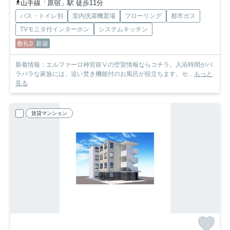
山手線「原宿」駅 徒歩11分
バス・トイレ別
室内洗濯機置場
フローリング
都市ガス
TVモニタ付インターホン
システムキッチン
敷礼0
新築
新着情報：エルファーロ神宮前Ⅴの空室情報ならコチラ。入浴時間がバ
ラバラな家族には、追い焚き機能付のお風呂が役立ちます。セ...
もっと
見る
賃貸マンション