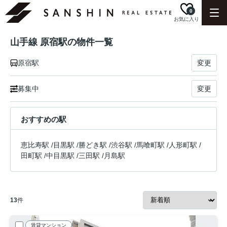
0
お気に入り
山手線 原宿駅の物件一覧
原宿駅
変更
募集中
変更
おすすめの駅
恵比寿駅
/
目黒駅
/
勝どき駅
/
渋谷駅
/
馬喰町駅
/
人形町駅
/
田町駅
/
中目黒駅
/
三田駅
/
月島駅
13
件
賃貸マンション