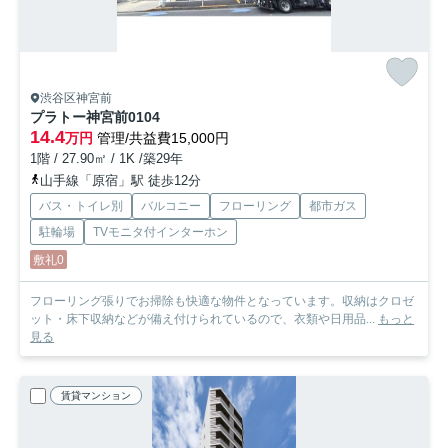
渋谷区神宮前
プラトー神宮前
0104
14.4
万円
管理/共益費15,000円
1階 / 27.90㎡ / 1K /築29年
山手線「原宿」駅 徒歩12分
バス・トイレ別
バルコニー
フローリング
都市ガス
駐輪場
TVモニタ付インターホン
敷礼0
フローリング張りでお掃除も快適な物件となっています。収納はクロゼ
ット・床下収納などが備え付けられているので、衣類や日用品...
もっと
見る
賃貸マンション