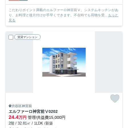
こだわりポイント満載のエルファーロ神宮前Ⅴ。システムキッチンがあ
り、お料理と後片付けが手早くできます。不在時でも荷物を受...
もっと
見る
賃貸マンション
渋谷区神宮前
エルファーロ神宮前Ⅴ
0202
24.4
万円
管理/共益費15,000円
2階 / 32.81㎡ / 1LDK /新築