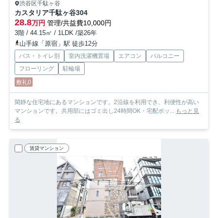
渋谷区千駄ヶ谷
カスタリア千駄ヶ谷
304
28.8
万円
管理/共益費10,000円
3階 / 44.15㎡ / 1LDK /築26年
山手線「原宿」駅 徒歩12分
バス・トイレ別
室内洗濯機置場
エアコン
バルコニー
フローリング
駐輪場
敷礼0
閑静な住宅地にあるマンションです。2沿線を利用でき、利便性が高い
マンションです。共用部にはゴミ出し24時間OK・宅配ボッ...
もっと見
る
賃貸マンション