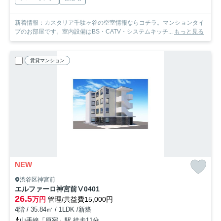
新着情報：カスタリア千駄ヶ谷の空室情報ならコチラ。マンションタイ
プのお部屋です。室内設備はBS・CATV・システムキッチ...
もっと見る
賃貸マンション
NEW
渋谷区神宮前
エルファーロ神宮前Ⅴ
0401
26.5
万円
管理/共益費15,000円
4階 / 35.84㎡ / 1LDK /新築
山手線「原宿」駅 徒歩11分