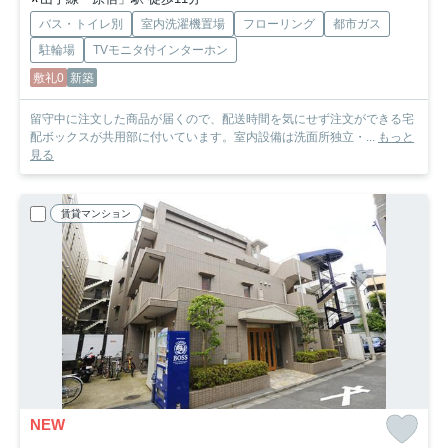
バス・トイレ別
室内洗濯機置場
フローリング
都市ガス
駐輪場
TVモニタ付インターホン
敷礼0
新築
留守中に注文した商品が届くので、配送時間を気にせず注文ができる宅
配ボックスが共用部に付いています。室内設備は洗面所独立・...
もっと
見る
賃貸マンション
NEW