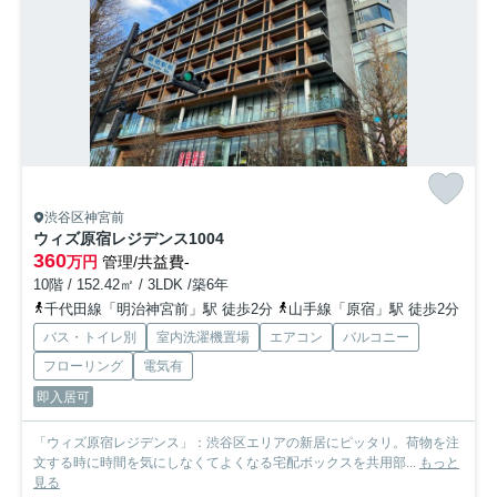
渋谷区神宮前
ウィズ原宿レジデンス
1004
360
万円
管理/共益費-
10階 / 152.42㎡ / 3LDK /築6年
千代田線「明治神宮前」駅 徒歩2分
山手線「原宿」駅 徒歩2分
バス・トイレ別
室内洗濯機置場
エアコン
バルコニー
フローリング
電気有
即入居可
「ウィズ原宿レジデンス」：渋谷区エリアの新居にピッタリ。荷物を注
文する時に時間を気にしなくてよくなる宅配ボックスを共用部...
もっと
見る