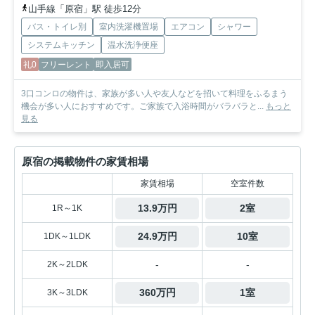
山手線「原宿」駅 徒歩12分
バス・トイレ別
室内洗濯機置場
エアコン
シャワー
システムキッチン
温水洗浄便座
礼0
フリーレント
即入居可
3口コンロの物件は、家族が多い人や友人などを招いて料理をふるまう
機会が多い人におすすめです。ご家族で入浴時間がバラバラと...
もっと
見る
原宿の掲載物件の家賃相場
家賃相場
空室件数
13.9万円
2室
1R～1K
24.9万円
10室
1DK～1LDK
-
-
2K～2LDK
360万円
1室
3K～3LDK