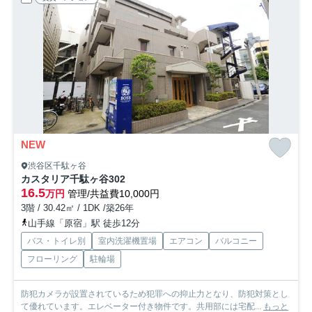
NEW
渋谷区千駄ヶ谷
カスタリア千駄ヶ谷
302
16.5
万円
管理/共益費10,000円
3階 / 30.42㎡ / 1DK /築26年
山手線「原宿」駅 徒歩12分
バス・トイレ別
室内洗濯機置場
エアコン
バルコニー
フローリング
駐輪場
防犯カメラが設置されているため犯罪への抑止力となり、防犯対策とし
て優れています。エレベーター付き物件です。共用部には宅配...
もっと