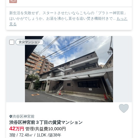
礼0
新生活を失敗せず、スタートさせたいならこちらの「プラトー神宮前」
はいかがでしょうか。お湯を沸かし直せる追い焚き機能付きで...
もっと
見る
賃貸マンション
渋谷区神宮前
渋谷区神宮前３丁目の賃貸マンション
42
万円
管理/共益費10,000円
3階 / 72.48㎡ / 1LDK /築38年