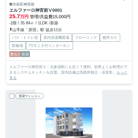
渋谷区神宮前
エルファーロ神宮前Ⅴ
0001
25.7
万円
管理/共益費15,000円
-1階 / 35.84㎡ / 1LDK /新築
山手線「原宿」駅 徒歩11分
バス・トイレ別
室内洗濯機置場
フローリング
都市ガス
駐輪場
TVモニタ付インターホン
敷礼0
新築
エルファーロ神宮前Ⅴ：北参道駅にも近くて便利。効率よくお料理がで
きるシステムキッチンを設置。室内設備は洗面所独立・浴室乾...
もっと
見る
賃貸マンション