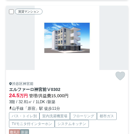
賃貸マンション
渋谷区神宮前
エルファーロ神宮前Ⅴ
0302
24.5
万円
管理/共益費15,000円
3階 / 32.81㎡ / 1LDK /新築
山手線「原宿」駅 徒歩11分
バス・トイレ別
室内洗濯機置場
フローリング
都市ガス
TVモニタ付インターホン
システムキッチン
敷礼0
新築