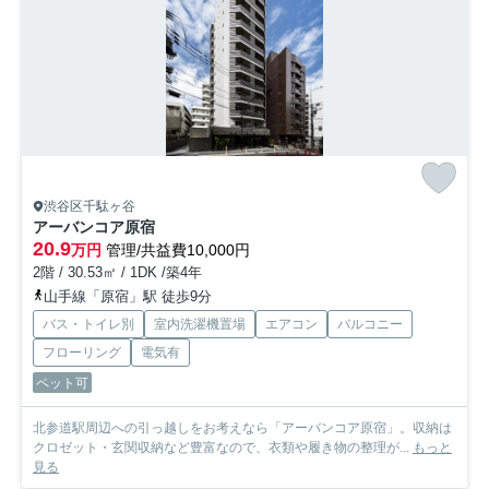
渋谷区千駄ヶ谷
アーバンコア原宿
20.9
万円
管理/共益費10,000円
2階 / 30.53㎡ / 1DK /築4年
山手線「原宿」駅 徒歩9分
バス・トイレ別
室内洗濯機置場
エアコン
バルコニー
フローリング
電気有
ペット可
北参道駅周辺への引っ越しをお考えなら「アーバンコア原宿」。収納は
クロゼット・玄関収納など豊富なので、衣類や履き物の整理が...
もっと
見る