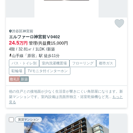
渋谷区神宮前
エルファーロ神宮前Ⅴ
0402
24.5
万円
管理/共益費15,000円
4階 / 32.81㎡ / 1LDK /新築
山手線「原宿」駅 徒歩11分
バス・トイレ別
室内洗濯機置場
フローリング
都市ガス
駐輪場
TVモニタ付インターホン
敷礼0
新築
他の住戸との接地面が少なく生活音が響きにくい角部屋になります。新
築マンションです。室内設備は洗面所独立・浴室乾燥機など充...
もっと
見る
賃貸マンション