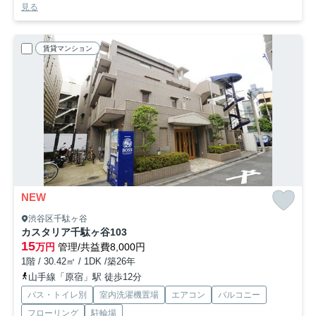
見る
賃貸マンション
NEW
渋谷区千駄ヶ谷
カスタリア千駄ヶ谷
103
15
万円
管理/共益費8,000円
1階 / 30.42㎡ / 1DK /築26年
山手線「原宿」駅 徒歩12分
バス・トイレ別
室内洗濯機置場
エアコン
バルコニー
フローリング
駐輪場