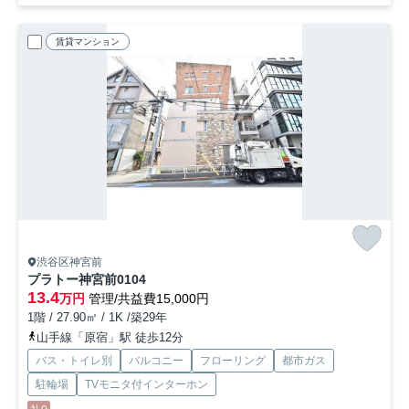
賃貸マンション
渋谷区神宮前
プラトー神宮前
0104
13.4
万円
管理/共益費15,000円
1階 / 27.90㎡ / 1K /築29年
山手線「原宿」駅 徒歩12分
バス・トイレ別
バルコニー
フローリング
都市ガス
駐輪場
TVモニタ付インターホン