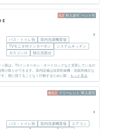
礼0
即入居可
ペット可
ＤＥ
バス・トイレ別
室内洗濯機置場
TVモニタ付インターホン
システムキッチン
ガスコンロ
独立洗面台
ィ面は、TVインターホン・オートロックなど充実しているの
物受け取りができます。室内設備は浴室乾燥機・洗面所独立な
す。朝に慌てることなく行動するために駅...
もっと見る
敷礼0
フリーレント
即入居可
バス・トイレ別
室内洗濯機置場
エアコン