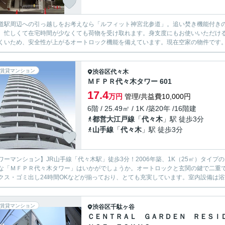
道駅周辺への引っ越しをお考えなら「ルフィット神宮北参道」。追い焚き機能付き
、忙しくて在宅時間が少なくても荷物を受け取れます。身支度にもお使いいただけ
くいため、安全性が上がるオートロック機能を備えています。現在空家の物件です。駅
賃貸マンション
渋谷区
代々木
ＭＦＰＲ代々木タワー 601
17.4
万円
管理/共益費10,000円
6階 / 25.49㎡ / 1K /築20年 /16階建
都営大江戸線
「
代々木
」駅 徒歩3分
山手線
「
代々木
」駅 徒歩3分
ワーマンション】JR山手線「代々木駅」徒歩3分！2006年築、1K（25㎡）タイ
な「ＭＦＰＲ代々木タワー」はいかがでしょうか。オートロックと玄関の鍵で二重
クス・ゴミ出し24時間OKなどが揃っており、とても充実しています。室内設備は浴室
賃貸マンション
渋谷区
千駄ヶ谷
ＣＥＮＴＲＡＬ ＧＡＲＤＥＮ ＲＥＳＩ