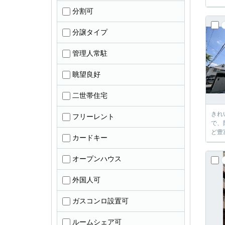
分割可
分譲タイプ
管理人常駐
眺望良好
二世帯住宅
きれ
フリーレント
で、
ど豊
カードキー
オープンハウス
外国人可
ガスコンロ設置可
ルームシェア可