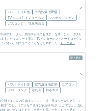
バス・トイレ別
室内洗濯機置場
TVモニタ付インターホン
システムキッチン
ガスコンロ
独立洗面台
の新居にピッタリ。機能や設備でお住まいを選ぶなら、ぜひ新
ます。セキュリティ面は、TVインターホン・オートロックな
ください。朝に慌てることなく行動するた...
もっと見る
即入居可
バス・トイレ別
室内洗濯機置場
エアコン
フローリング
電気有
都市ガス
の空間です。室内設備はエアコン・追い焚きなど大変充実して
ら徒歩5分というアクセス良好な駅近物件はいかがですか。当社
条件がございましたら、当社へお問い合わ...
もっと見る