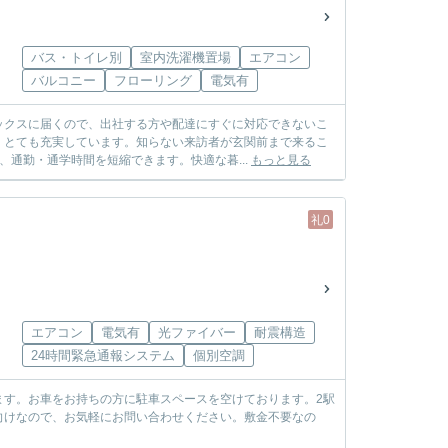
バス・トイレ別
室内洗濯機置場
エアコン
バルコニー
フローリング
電気有
ックスに届くので、出社する方や配達にすぐに対応できないこ
、とても充実しています。知らない来訪者が玄関前まで来るこ
通勤・通学時間を短縮できます。快適な暮...
もっと見る
礼0
エアコン
電気有
光ファイバー
耐震構造
24時間緊急通報システム
個別空調
ます。お車をお持ちの方に駐車スペースを空けております。2駅
向けなので、お気軽にお問い合わせください。敷金不要なの