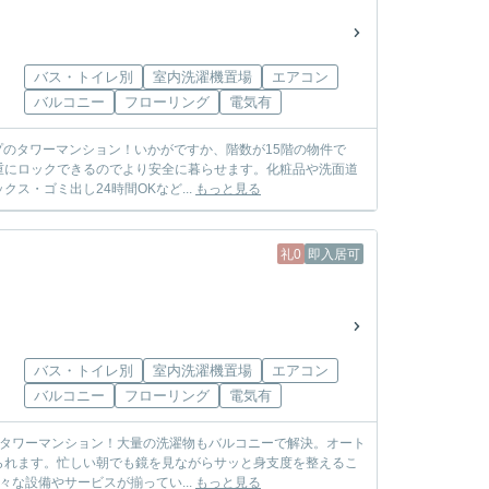
バス・トイレ別
室内洗濯機置場
エアコン
バルコニー
フローリング
電気有
イプのタワーマンション！いかがですか、階数が15階の物件で
重にロックできるのでより安全に暮らせます。化粧品や洗面道
・ゴミ出し24時間OKなど...
もっと見る
礼0
即入居可
バス・トイレ別
室内洗濯機置場
エアコン
バルコニー
フローリング
電気有
プのタワーマンション！大量の洗濯物もバルコニーで解決。オート
られます。忙しい朝でも鏡を見ながらサッと身支度を整えるこ
な設備やサービスが揃ってい...
もっと見る