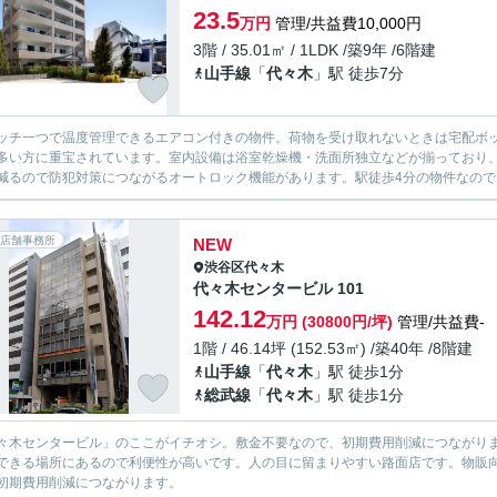
23.5
万円
管理/共益費10,000円
3階 / 35.01㎡ / 1LDK /築9年 /6階建
山手線
「
代々木
」駅 徒歩7分
ッチ一つで温度管理できるエアコン付きの物件。荷物を受け取れないときは宅配ボ
多い方に重宝されています。室内設備は浴室乾燥機・洗面所独立などが揃っており
減るので防犯対策につながるオートロック機能があります。駅徒歩4分の物件なので、
店舗事務所
NEW
渋谷区
代々木
代々木センタービル 101
142.12
万円 (30800円/坪)
管理/共益費-
1階 / 46.14坪 (152.53㎡) /築40年 /8階建
山手線
「
代々木
」駅 徒歩1分
総武線
「
代々木
」駅 徒歩1分
々木センタービル」のここがイチオシ。敷金不要なので、初期費用削減につながり
できる場所にあるので利便性が高いです。人の目に留まりやすい路面店です。物販
初期費用削減につながります。