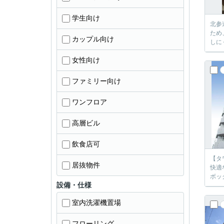
学生向け
北参
ため
カップル向け
しに
女性向け
ファミリー向け
ワンフロア
高層ビル
飲食店可
【タ
居抜物件
快適
ボッ
設備・仕様
室内洗濯機置場
フローリング