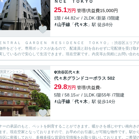
ＮＣＥ ＴＯＫＹＯ
25.1
万円
管理/共益費15,000円
1階 / 44.82㎡ / 2LDK /新築 /3階建
山手線
「
代々木
」駅 徒歩8分
ＥＮＴＲＡＬ ＧＡＲＤＥＮ ＲＥＳＩＤＥＮＣＥ ＴＯＫＹＯ」：渋谷区エリア
物件をどうぞ。専用ボックスがあるので、配達員と顔を合わせずに宅配便を受け取れ
実しているので安心して生活できます。現在空家です。内見等お気軽にお問い合わせ
賃貸マンション
渋谷区
代々木
代々木グランドコーポラス 502
29.8
万円
管理/共益費-
5階 / 58.15㎡ / 1LDK /築55年 /7階建
山手線
「
代々木
」駅 徒歩14分
ナーの承諾のもと、ペットを飼育することができます。暖かさを感じやすい南向き
ます。現在空家となっておりますので、お早めのお引越しが可能な物件です。駅か
谷区に密着しており、多種多様な賃貸住宅情報をお取り扱いしております。ご希望の