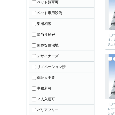
ペット飼育可
ペット専用設備
楽器相談
陽当り良好
【タ
す。
具と
閑静な住宅地
デザイナーズ
リノベーション済
保証人不要
事務所可
２人入居可
【タ
ロッ
バリアフリー
とが