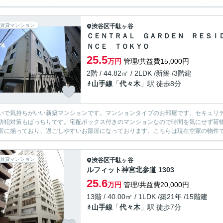
賃貸マンション
渋谷区
千駄ヶ谷
ＣＥＮＴＲＡＬ ＧＡＲＤＥＮ ＲＥＳＩ
ＮＣＥ ＴＯＫＹＯ
25.5
万円
管理/共益費15,000円
2階 / 44.82㎡ / 2LDK /新築 /3階建
山手線
「
代々木
」駅 徒歩8分
いで気持ちがいい新築マンションです。マンションタイプのお部屋です。セキュリテ
防犯対策もばっちりです。宅配ボックス付きのマンションなので時間を気にせず荷
富に揃っており、過ごしやすいお部屋になっております。こちらは現在空家の物件で
賃貸マンション
渋谷区
千駄ヶ谷
ルフィット神宮北参道 1303
25.6
万円
管理/共益費20,000円
13階 / 40.00㎡ / 1LDK /築21年 /15階建
山手線
「
代々木
」駅 徒歩7分