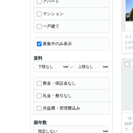
アパート
マンション
一戸建て
スイ
とが
募集中のみ表示
とが
賃料
～
敷金・保証金なし
礼金・敷引なし
共益費・管理費込み
「代
築年数
利用
で、