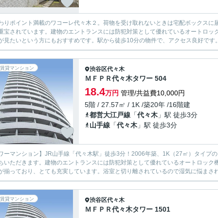
わりポイント満載のワコーレ代々木２。荷物を受け取れないときは宅配ボックスに
重宝されています。建物のエントランスには防犯対策として優れているオートロッ
が見たいという方にもおすすめです。駅から徒歩10分の物件で、アクセス良好です。
賃貸マンション
渋谷区
代々木
ＭＦＰＲ代々木タワー 504
18.4
万円
管理/共益費10,000円
5階 / 27.57㎡ / 1K /築20年 /16階建
都営大江戸線
「
代々木
」駅 徒歩3分
山手線
「
代々木
」駅 徒歩3分
ワーマンション】JR山手線「代々木駅」徒歩3分！2006年築、1K（27㎡）タイプ
ちいただきます。建物のエントランスには防犯対策として優れているオートロック機
が揃っており、とても充実しています。浴室と切り離されているので湿気に悩まされる
賃貸マンション
渋谷区
代々木
ＭＦＰＲ代々木タワー 1501