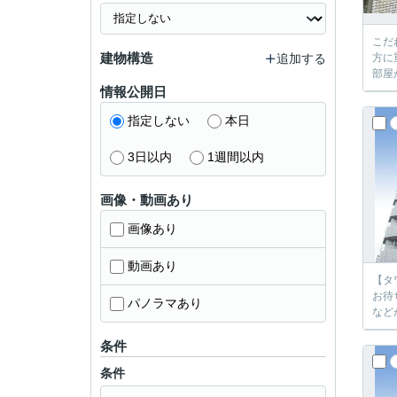
こだ
建物構造
追加する
方に
部屋
情報公開日
指定しない
本日
3日以内
1週間以内
画像・動画あり
画像あり
動画あり
【タ
お待
パノラマあり
など
条件
条件