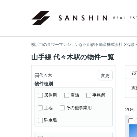
横浜市のタワーマンションなら山信不動産株式会社
沿線
山手線 代々木駅の物件一覧
お
代々木
変更
物件種別
恵
居住用
店舗
事務所
土地
その他事業用
20
件
駐車場