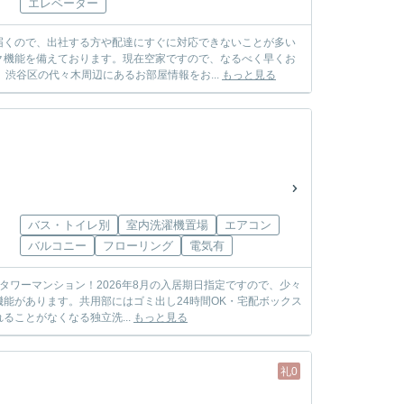
エレベーター
届くので、出社する方や配達にすぐに対応できないことが多い
ク機能を備えております。現在空家ですので、なるべく早くお
渋谷区の代々木周辺にあるお部屋情報をお...
もっと見る
バス・トイレ別
室内洗濯機置場
エアコン
バルコニー
フローリング
電気有
のタワーマンション！2026年8月の入居期日指定ですので、少々
能があります。共用部にはゴミ出し24時間OK・宅配ボックス
ことがなくなる独立洗...
もっと見る
礼0