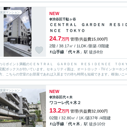
賃貸マンション
NEW
渋谷区
千駄ヶ谷
ＣＥＮＴＲＡＬ ＧＡＲＤＥＮ ＲＥＳＩ
ＮＣＥ ＴＯＫＹＯ
24.7
万円
管理/共益費15,000円
2階 / 38.17㎡ / 1LDK /新築 /3階建
山手線
「
代々木
」駅 徒歩8分
わりポイント満載のＣＥＮＴＲＡＬ ＧＡＲＤＥＮ ＲＥＳＩＤＥＮＣＥ ＴＯＫ
宅配ボックスが付いています。セキュリティ面は、オートロック・TVインターホン
方、こちらの空室のお部屋であれば入居までの待ち時間も短縮できます。根強いニーズ
賃貸マンション
NEW
渋谷区
代々木
ワコーレ代々木２
13.2
万円
管理/共益費32,000円
02階 / 32.80㎡ / 1K /築37年 /4階建
山手線
「
代々木
」駅 徒歩10分