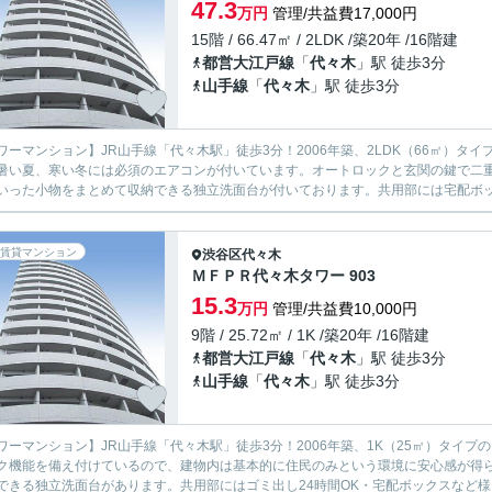
47.3
万円
管理/共益費17,000円
15階 / 66.47㎡ / 2LDK /築20年 /16階建
都営大江戸線
「
代々木
」駅 徒歩3分
山手線
「
代々木
」駅 徒歩3分
ワーマンション】JR山手線「代々木駅」徒歩3分！2006年築、2LDK（66㎡）タ
暑い夏、寒い冬には必須のエアコンが付いています。オートロックと玄関の鍵で二
いった小物をまとめて収納できる独立洗面台が付いております。共用部には宅配ボックス
賃貸マンション
渋谷区
代々木
ＭＦＰＲ代々木タワー 903
15.3
万円
管理/共益費10,000円
9階 / 25.72㎡ / 1K /築20年 /16階建
都営大江戸線
「
代々木
」駅 徒歩3分
山手線
「
代々木
」駅 徒歩3分
ワーマンション】JR山手線「代々木駅」徒歩3分！2006年築、1K（25㎡）タイ
ク機能を備え付けているので、建物内は基本的に住民のみという環境に安心感が得
できる独立洗面台があります。共用部にはゴミ出し24時間OK・宅配ボックスなど様々