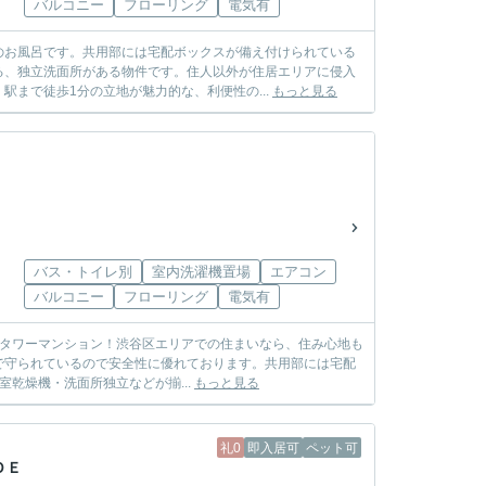
バルコニー
フローリング
電気有
のお風呂です。共用部には宅配ボックスが備え付けられている
る、独立洗面所がある物件です。住人以外が住居エリアに侵入
まで徒歩1分の立地が魅力的な、利便性の...
もっと見る
バス・トイレ別
室内洗濯機置場
エアコン
バルコニー
フローリング
電気有
プのタワーマンション！渋谷区エリアでの住まいなら、住み心地も
で守られているので安全性に優れております。共用部には宅配
乾燥機・洗面所独立などが揃...
もっと見る
礼0
即入居可
ペット可
ＤＥ