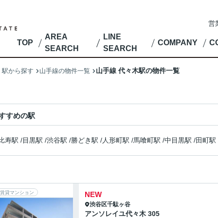
営
AREA
LINE
TOP
COMPANY
C
SEARCH
SEARCH
山手線 代々木駅の物件一覧
・駅から探す
山手線の物件一覧
すすめの駅
比寿駅
/
目黒駅
/
渋谷駅
/
勝どき駅
/
人形町駅
/
馬喰町駅
/
中目黒駅
/
田町駅
賃貸マンション
NEW
渋谷区
千駄ヶ谷
アンソレイユ代々木 305