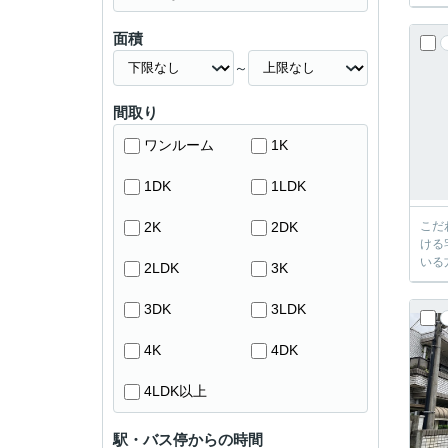
面積
～
間取り
ワンルーム
1K
1DK
1LDK
2K
2DK
こだ
ける
いる
2LDK
3K
3DK
3LDK
4K
4DK
4LDK以上
駅・バス停からの時間