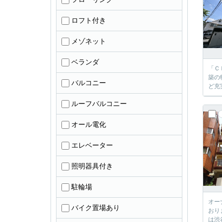
ロフト付き
メゾネット
ベランダ
「Ｃ
築の
バルコニー
ど充
ルーフバルコニー
オール電化
エレベーター
照明器具付き
駐輪場
オー
バイク置場あり
おり
は渋