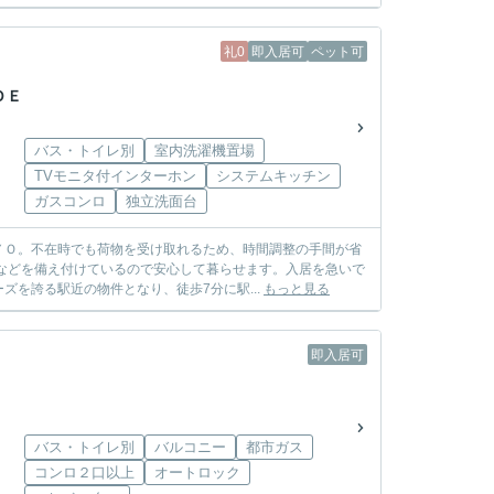
礼0
即入居可
ペット可
ＤＥ
バス・トイレ別
室内洗濯機置場
TVモニタ付インターホン
システムキッチン
ガスコンロ
独立洗面台
ＹＯ。不在時でも荷物を受け取れるため、時間調整の手間が省
などを備え付けているので安心して暮らせます。入居を急いで
を誇る駅近の物件となり、徒歩7分に駅...
もっと見る
即入居可
バス・トイレ別
バルコニー
都市ガス
コンロ２口以上
オートロック