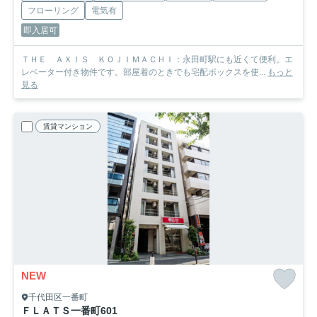
フローリング
電気有
即入居可
ＴＨＥ ＡＸＩＳ ＫＯＪＩＭＡＣＨＩ：永田町駅にも近くて便利。エ
レベーター付き物件です。部屋着のときでも宅配ボックスを使...
もっと
見る
賃貸マンション
NEW
千代田区一番町
ＦＬＡＴＳ一番町
601