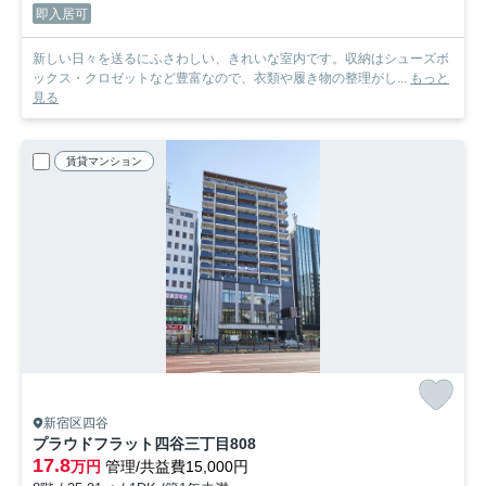
即入居可
新しい日々を送るにふさわしい、きれいな室内です。収納はシューズボ
ックス・クロゼットなど豊富なので、衣類や履き物の整理がし...
もっと
見る
賃貸マンション
新宿区四谷
プラウドフラット四谷三丁目
808
17.8
万円
管理/共益費15,000円