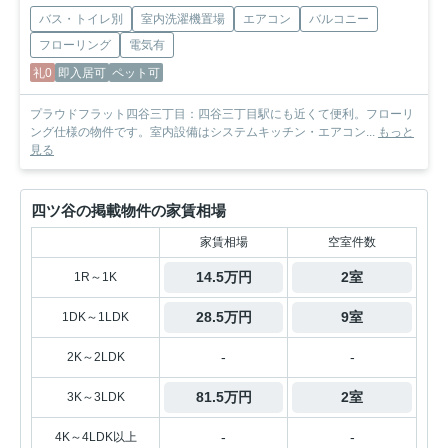
バス・トイレ別
室内洗濯機置場
エアコン
バルコニー
フローリング
電気有
礼0
即入居可
ペット可
プラウドフラット四谷三丁目：四谷三丁目駅にも近くて便利。フローリ
ング仕様の物件です。室内設備はシステムキッチン・エアコン...
もっと
見る
四ツ谷の掲載物件の家賃相場
家賃相場
空室件数
14.5万円
2室
1R～1K
28.5万円
9室
1DK～1LDK
-
-
2K～2LDK
81.5万円
2室
3K～3LDK
-
-
4K～4LDK以上