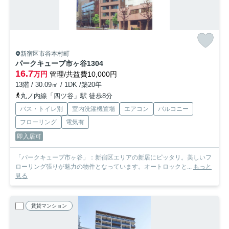
新宿区市谷本村町
パークキューブ市ヶ谷
1304
16.7
万円
管理/共益費10,000円
13階 / 30.09㎡ / 1DK /築20年
丸ノ内線「四ツ谷」駅 徒歩8分
バス・トイレ別
室内洗濯機置場
エアコン
バルコニー
フローリング
電気有
即入居可
「パークキューブ市ヶ谷」：新宿区エリアの新居にピッタリ。美しいフ
ローリング張りが魅力の物件となっています。オートロックと...
もっと
見る
賃貸マンション