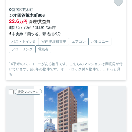
新宿区荒木町
ジオ四谷荒木町
806
22.6
万円
管理/共益費-
8階 / 37.70㎡ / 1LDK /築8年
中央線「四ツ谷」駅 徒歩9分
バス・トイレ別
室内洗濯機置場
エアコン
バルコニー
フローリング
電気有
14平米のバルコニーがある物件です。こちらのマンションは床暖房が付
いています。築8年の物件です。オートロック付き物件で、...
もっと見
る
賃貸マンション