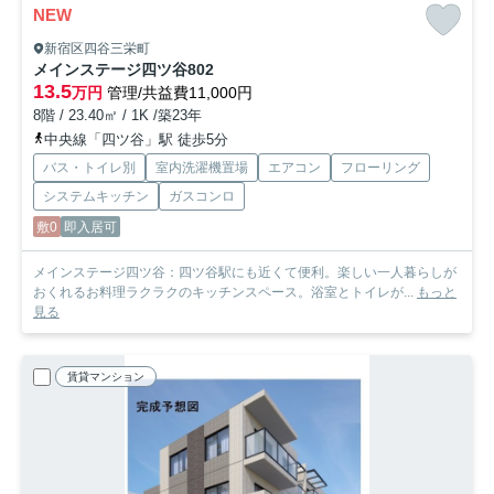
NEW
新宿区四谷三栄町
メインステージ四ツ谷
802
13.5
万円
管理/共益費11,000円
8階 / 23.40㎡ / 1K /築23年
中央線「四ツ谷」駅 徒歩5分
バス・トイレ別
室内洗濯機置場
エアコン
フローリング
システムキッチン
ガスコンロ
敷0
即入居可
メインステージ四ツ谷：四ツ谷駅にも近くて便利。楽しい一人暮らしが
おくれるお料理ラクラクのキッチンスペース。浴室とトイレが...
もっと
見る
賃貸マンション