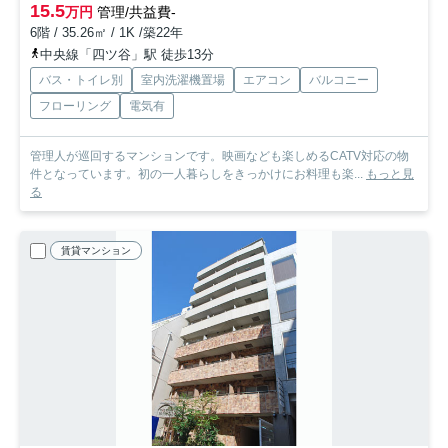
15.5
万円
管理/共益費-
6階 / 35.26㎡ / 1K /築22年
中央線「四ツ谷」駅 徒歩13分
バス・トイレ別
室内洗濯機置場
エアコン
バルコニー
フローリング
電気有
管理人が巡回するマンションです。映画なども楽しめるCATV対応の物
件となっています。初の一人暮らしをきっかけにお料理も楽...
もっと見
る
賃貸マンション