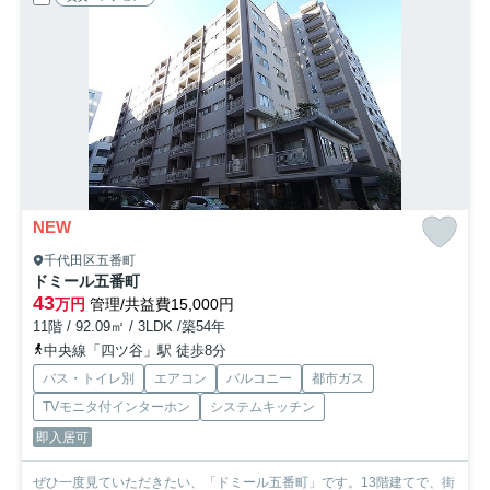
NEW
千代田区五番町
ドミール五番町
43
万円
管理/共益費15,000円
11階 / 92.09㎡ / 3LDK /築54年
中央線「四ツ谷」駅 徒歩8分
バス・トイレ別
エアコン
バルコニー
都市ガス
TVモニタ付インターホン
システムキッチン
即入居可
ぜひ一度見ていただきたい、「ドミール五番町」です。13階建てで、街