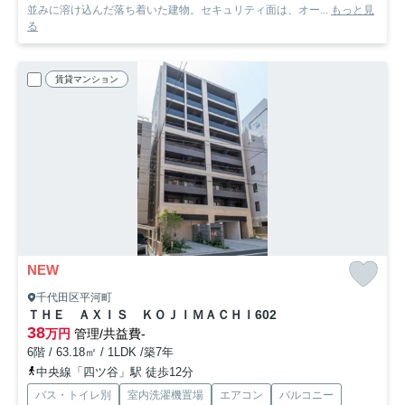
並みに溶け込んだ落ち着いた建物。セキュリティ面は、オー...
もっと見
る
賃貸マンション
NEW
千代田区平河町
ＴＨＥ ＡＸＩＳ ＫＯＪＩＭＡＣＨＩ
602
38
万円
管理/共益費-
6階 / 63.18㎡ / 1LDK /築7年
中央線「四ツ谷」駅 徒歩12分
バス・トイレ別
室内洗濯機置場
エアコン
バルコニー