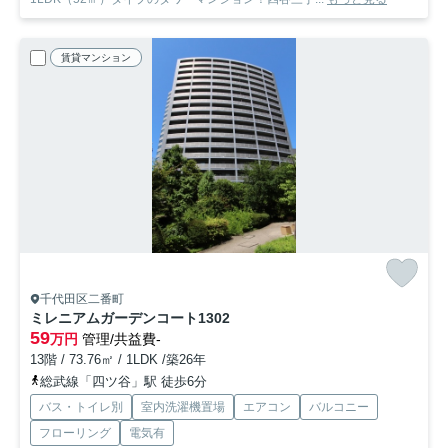
賃貸マンション
千代田区二番町
ミレニアムガーデンコート
1302
59
万円
管理/共益費-
13階 / 73.76㎡ / 1LDK /築26年
総武線「四ツ谷」駅 徒歩6分
バス・トイレ別
室内洗濯機置場
エアコン
バルコニー
フローリング
電気有