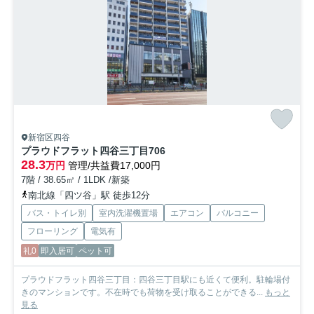
新宿区四谷
プラウドフラット四谷三丁目
706
28.3
万円
管理/共益費17,000円
7階 / 38.65㎡ / 1LDK /新築
南北線「四ツ谷」駅 徒歩12分
バス・トイレ別
室内洗濯機置場
エアコン
バルコニー
フローリング
電気有
礼0
即入居可
ペット可
プラウドフラット四谷三丁目：四谷三丁目駅にも近くて便利。駐輪場付
きのマンションです。不在時でも荷物を受け取ることができる...
もっと
見る