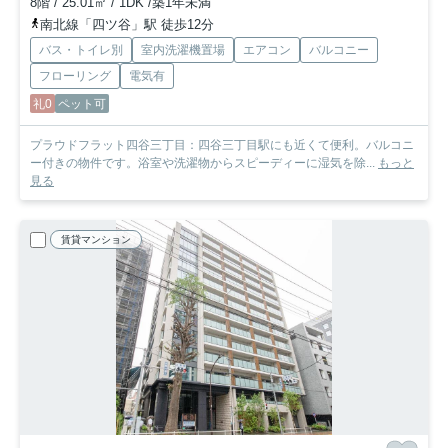
8階 / 25.01㎡ / 1DK /築1年未満
南北線「四ツ谷」駅 徒歩12分
バス・トイレ別
室内洗濯機置場
エアコン
バルコニー
フローリング
電気有
礼0
ペット可
プラウドフラット四谷三丁目：四谷三丁目駅にも近くて便利。バルコニ
ー付きの物件です。浴室や洗濯物からスピーディーに湿気を除...
もっと
見る
賃貸マンション