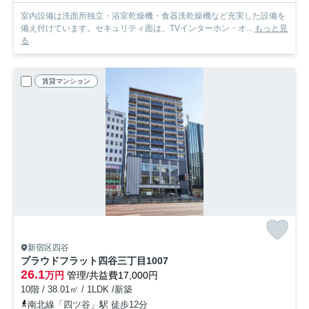
室内設備は洗面所独立・浴室乾燥機・食器洗乾燥機など充実した設備を
備え付けています。セキュリティ面は、TVインターホン・オ...
もっと見
る
賃貸マンション
新宿区四谷
プラウドフラット四谷三丁目
1007
26.1
万円
管理/共益費17,000円
10階 / 38.01㎡ / 1LDK /新築
南北線「四ツ谷」駅 徒歩12分