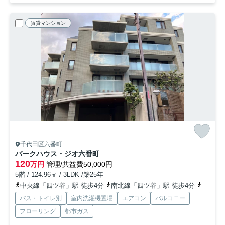
賃貸マンション
千代田区六番町
パークハウス・ジオ六番町
120
万円
管理/共益費50,000円
5階 / 124.96㎡ / 3LDK /築25年
中央線「四ツ谷」駅 徒歩4分
南北線「四ツ谷」駅 徒歩4分
丸ノ内
バス・トイレ別
室内洗濯機置場
エアコン
バルコニー
フローリング
都市ガス