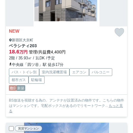
NEW
新宿区大京町
ベラシティ
203
18.6
万円
管理/共益費4,400円
2階 / 35.93㎡ / 1LDK /予定
中央線「四ツ谷」駅 徒歩17分
バス・トイレ別
室内洗濯機置場
エアコン
バルコニー
都市ガス
駐輪場
敷0
新築
BS放送を視聴する為の、アンテナが設置済みの物件です。こちらの物件
はマンションです。宅配ボックスがあるのでリモートワーク...
もっと見
る
賃貸マンション