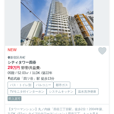
NEW
新宿区舟町
シティタワー四谷
29
万円
管理/共益費-
05階 / 52.03㎡ / 1LDK /築22年
総武線「四ツ谷」駅 徒歩13分
バス・トイレ別
バルコニー
都市ガス
TVモニタ付インターホン
システムキッチン
温水洗浄便座
即入居可
【タワーマンション】丸ノ内線「四谷三丁目駅」徒歩2分！2004年築、
1LDK（52㎡）タイプのタワーマンション！四谷三丁...
もっと見る