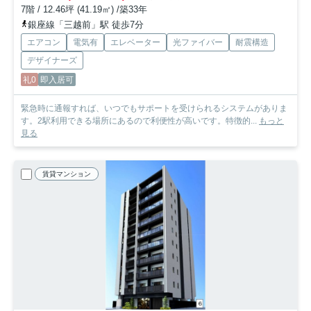
7階 / 12.46坪 (41.19㎡) /築33年
銀座線「三越前」駅 徒歩7分
エアコン
電気有
エレベーター
光ファイバー
耐震構造
デザイナーズ
礼0
即入居可
緊急時に通報すれば、いつでもサポートを受けられるシステムがありま
す。2駅利用できる場所にあるので利便性が高いです。特徴的...
もっと
見る
賃貸マンション