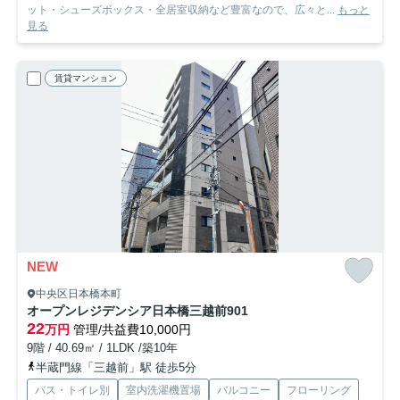
ット・シューズボックス・全居室収納など豊富なので、広々と...
もっと
見る
賃貸マンション
NEW
中央区日本橋本町
オープンレジデンシア日本橋三越前
901
22
万円
管理/共益費10,000円
9階 / 40.69㎡ / 1LDK /築10年
半蔵門線「三越前」駅 徒歩5分
バス・トイレ別
室内洗濯機置場
バルコニー
フローリング