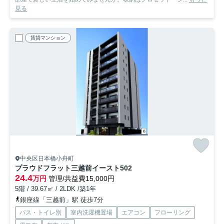
見る
賃貸マンション
中央区日本橋小舟町
プラウドフラット三越前イースト
502
24.4
万円
管理/共益費15,000円
5階 / 39.67㎡ / 2LDK /築1年
銀座線「三越前」駅 徒歩7分
バス・トイレ別
室内洗濯機置場
エアコン
フローリング