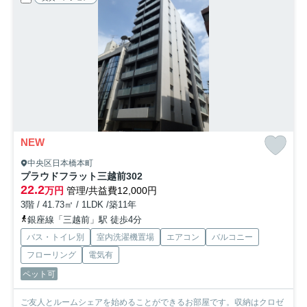
NEW
中央区日本橋本町
プラウドフラット三越前
302
22.2
万円
管理/共益費12,000円
3階 / 41.73㎡ / 1LDK /築11年
銀座線「三越前」駅 徒歩4分
バス・トイレ別
室内洗濯機置場
エアコン
バルコニー
フローリング
電気有
ペット可
ご友人とルームシェアを始めることができるお部屋です。収納はクロゼ