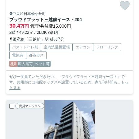
中央区日本橋小舟町
プラウドフラット三越前イースト
204
30.4
万円
管理/共益費15,000円
2階 / 49.22㎡ / 2LDK /築1年
銀座線「三越前」駅 徒歩7分
バス・トイレ別
室内洗濯機置場
エアコン
フローリング
電気有
都市ガス
礼0
即入居可
ペット可
ぜひ一度見ていただきたい、「プラウドフラット三越前イースト」で
す。共用部には宅配ボックスを設置しているため、家で何時間も...
もっ
と見る
賃貸マンション