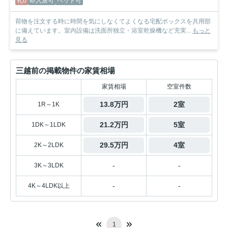
礼0
即入居可
ペット可
荷物を注文する時に時間を気にしなくてよくなる宅配ボックスを共用部
に備えています。室内設備は洗面所独立・浴室乾燥機など充実...
もっと
見る
三越前の掲載物件の家賃相場
家賃相場
空室件数
13.8万円
2室
1R～1K
21.2万円
5室
1DK～1LDK
29.5万円
4室
2K～2LDK
-
-
3K～3LDK
-
-
4K～4LDK以上
1