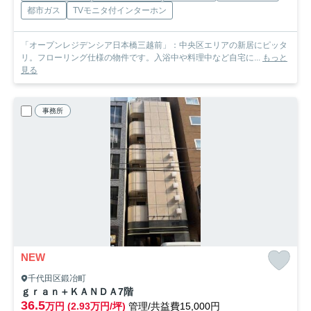
都市ガス
TVモニタ付インターホン
「オープンレジデンシア日本橋三越前」：中央区エリアの新居にピッタ
リ。フローリング仕様の物件です。入浴中や料理中など自宅に...
もっと
見る
事務所
NEW
千代田区鍛冶町
ｇｒａｎ＋ＫＡＮＤＡ
7階
36.5
万円 (2.93万円/坪)
管理/共益費15,000円