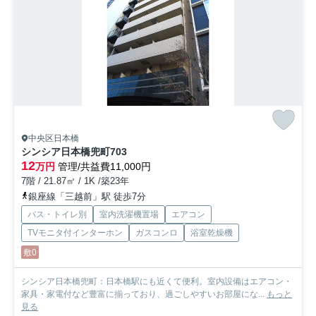
中央区日本橋
シンシア日本橋兜町
703
12
万円
管理/共益費11,000円
7階 / 21.87㎡ / 1K /築23年
銀座線「三越前」駅 徒歩7分
バス・トイレ別
室内洗濯機置場
エアコン
TVモニタ付インターホン
ガスコンロ
浴室乾燥機
敷0
シンシア日本橋兜町：日本橋駅にも近くて便利。室内設備はエアコン・
家具・家電付など豊富に揃っており、過ごしやすいお部屋にな...
もっと
見る