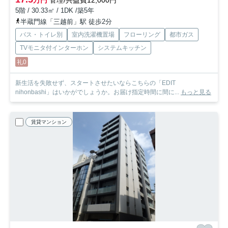
万円
管理/共益費12,000円
5階 / 30.33㎡ / 1DK /築5年
半蔵門線「三越前」駅 徒歩2分
バス・トイレ別
室内洗濯機置場
フローリング
都市ガス
TVモニタ付インターホン
システムキッチン
礼0
新生活を失敗せず、スタートさせたいならこちらの「EDIT
nihonbashi」はいかがでしょうか。お届け指定時間に間に...
もっと見る
賃貸マンション