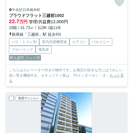
中央区日本橋本町
プラウドフラット三越前
1002
22.7
万円
管理/共益費12,000円
10階 / 41.73㎡ / 1LDK /築11年
銀座線「三越前」駅 徒歩4分
バス・トイレ別
室内洗濯機置場
エアコン
バルコニー
フローリング
電気有
即入居可
ペット可
こちらはエレベーター付きの物件です。お風呂が好きな方にはうれしい
追い焚き機能付き。セキュリティ面は、TVインターホン・オ...
もっと見
る
賃貸マンション