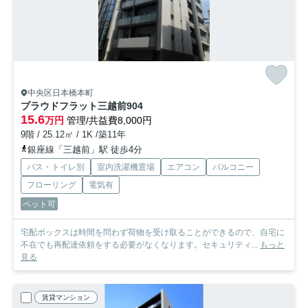
中央区日本橋本町
プラウドフラット三越前
904
15.6
万円
管理/共益費8,000円
9階 / 25.12㎡ / 1K /築11年
銀座線「三越前」駅 徒歩4分
バス・トイレ別
室内洗濯機置場
エアコン
バルコニー
フローリング
電気有
ペット可
宅配ボックスは時間を問わず荷物を受け取ることができるので、自宅に
不在でも再配達依頼をする必要がなくなります。セキュリティ...
もっと
見る
賃貸マンション