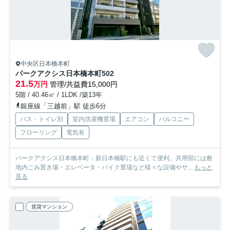
中央区日本橋本町
パークアクシス日本橋本町
502
21.5
万円
管理/共益費15,000円
5階 / 40.46㎡ / 1LDK /築13年
銀座線「三越前」駅 徒歩6分
バス・トイレ別
室内洗濯機置場
エアコン
バルコニー
フローリング
電気有
パークアクシス日本橋本町：新日本橋駅にも近くて便利。共用部には敷
地内ごみ置き場・エレベータ・バイク置場など様々な設備やサ...
もっと
見る
賃貸マンション