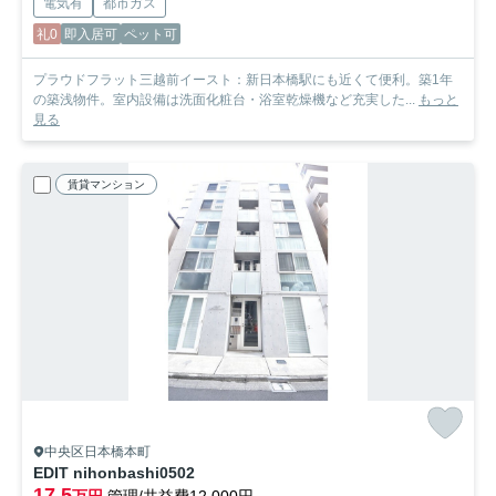
電気有
都市ガス
礼0
即入居可
ペット可
プラウドフラット三越前イースト：新日本橋駅にも近くて便利。築1年
の築浅物件。室内設備は洗面化粧台・浴室乾燥機など充実した...
もっと
見る
賃貸マンション
中央区日本橋本町
EDIT nihonbashi
0502
17.5