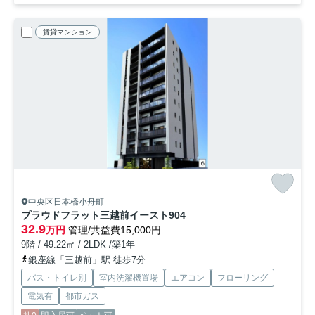
賃貸マンション
中央区日本橋小舟町
プラウドフラット三越前イースト
904
32.9
万円
管理/共益費15,000円
9階 / 49.22㎡ / 2LDK /築1年
銀座線「三越前」駅 徒歩7分
バス・トイレ別
室内洗濯機置場
エアコン
フローリング
電気有
都市ガス