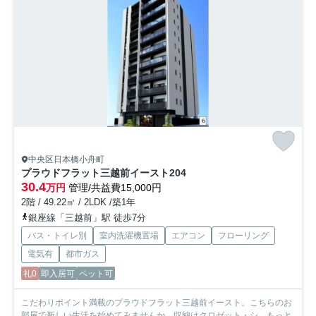
中央区日本橋小舟町
プラウドフラット三越前イースト
204
30.4
万円
管理/共益費15,000円
2階 / 49.22㎡ / 2LDK /築1年
銀座線「三越前」駅 徒歩7分
バス・トイレ別
室内洗濯機置場
エアコン
フローリング
電気有
都市ガス
礼0
即入居可
ペット可
こだわりポイント満載のプラウドフラット三越前イースト。こちらのお
部屋で新しい生活を始めてみませんか。収納はクロゼット・シ...
もっと