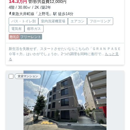
14.3
万円
管理/共益費12,000円
4階 / 30.80㎡ / 2K /築2年
東急大井町線「上野毛」駅 徒歩14分
バス・トイレ別
室内洗濯機置場
エアコン
フローリング
電気有
都市ガス
敷礼0
フリーレント
新生活を失敗せず、スタートさせたいならこちらの「ＧＲＡＮ ＰＡＳＥ
Ｏ等々力」はいかがでしょうか。2つの調理を同時に進行で...
もっと見
る
賃貸マンション