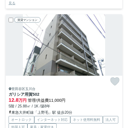
見る
賃貸マンション
世田谷区玉川台
ガリシア用賀
502
12.8
万円
管理/共益費11,000円
5階 / 25.88㎡ / 1K /築8年
東急大井町線「上野毛」駅 徒歩20分
オートロック
インターネット対応
ネット使用料無料
法人可
外国人可
家具・家電付き