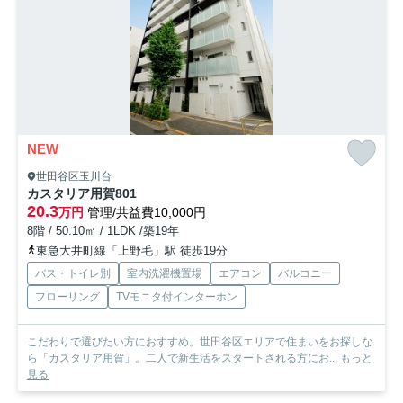
NEW
世田谷区玉川台
カスタリア用賀
801
20.3
万円
管理/共益費10,000円
8階 / 50.10㎡ / 1LDK /築19年
東急大井町線「上野毛」駅 徒歩19分
バス・トイレ別
室内洗濯機置場
エアコン
バルコニー
フローリング
TVモニタ付インターホン
こだわりで選びたい方におすすめ。世田谷区エリアで住まいをお探しな
ら「カスタリア用賀」。二人で新生活をスタートされる方にお...
もっと
見る