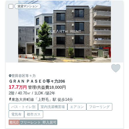
賃貸マンション
世田谷区等々力
ＧＲＡＮ ＰＡＳＥＯ等々力
206
17.7
万円
管理/共益費18,000円
2階 / 40.70㎡ / 1LDK /築2年
東急大井町線「上野毛」駅 徒歩14分
バス・トイレ別
室内洗濯機置場
エアコン
フローリング
電気有
都市ガス
敷礼0
フリーレント
即入居可