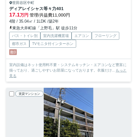
世田谷区中町
ディアレイシャス等々力
401
17.1
万円
管理/共益費11,000円
4階 / 35.04㎡ / 1LDK /築2年
東急大井町線「上野毛」駅 徒歩11分
バス・トイレ別
室内洗濯機置場
エアコン
フローリング
都市ガス
TVモニタ付インターホン
敷0
室内設備はネット使用料不要・システムキッチン・エアコンなど豊富に
揃っており、過ごしやすいお部屋になっております。衣服だけ...
もっと
見る
賃貸マンション