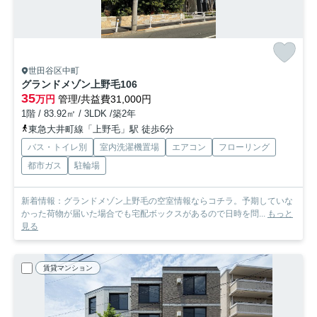
世田谷区中町
グランドメゾン上野毛
106
35
万円
管理/共益費31,000円
1階 / 83.92㎡ / 3LDK /築2年
東急大井町線「上野毛」駅 徒歩6分
バス・トイレ別
室内洗濯機置場
エアコン
フローリング
都市ガス
駐輪場
新着情報：グランドメゾン上野毛の空室情報ならコチラ。予期していな
かった荷物が届いた場合でも宅配ボックスがあるので日時を問...
もっと
見る
賃貸マンション