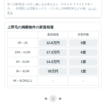
等々力駅周辺への引っ越しをお考えなら「ＧＲＡＮ ＰＡＳＥＯ等々
力」。共用部には宅配ボックス・ゴミ出し24時間OKなどが備...
もっと
見る
上野毛の掲載物件の家賃相場
家賃相場
空室件数
12.6万円
5室
1R～1K
17.3万円
6室
1DK～1LDK
14.3万円
1室
2K～2LDK
35万円
1室
3K～3LDK
-
-
4K～4LDK以上
1