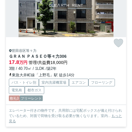
世田谷区等々力
ＧＲＡＮ ＰＡＳＥＯ等々力
306
17.8
万円
管理/共益費18,000円
3階 / 40.70㎡ / 1LDK /築2年
東急大井町線「上野毛」駅 徒歩14分
バス・トイレ別
室内洗濯機置場
エアコン
フローリング
電気有
都市ガス
敷礼0
フリーレント
エレベーター付きの物件です。共用部には宅配ボックスが備え付けられ
ているため、対面で荷物を受け取る必要が無くなります。室内...
もっと
見る