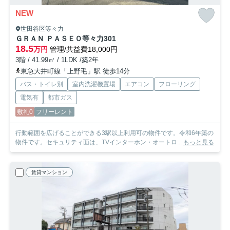
NEW
世田谷区等々力
ＧＲＡＮ ＰＡＳＥＯ等々力
301
18.5
万円
管理/共益費18,000円
3階 / 41.99㎡ / 1LDK /築2年
東急大井町線「上野毛」駅 徒歩14分
バス・トイレ別
室内洗濯機置場
エアコン
フローリング
電気有
都市ガス
敷礼0
フリーレント
行動範囲を広げることができる3駅以上利用可の物件です。令和6年築の
物件です。セキュリティ面は、TVインターホン・オートロ...
もっと見る
賃貸マンション