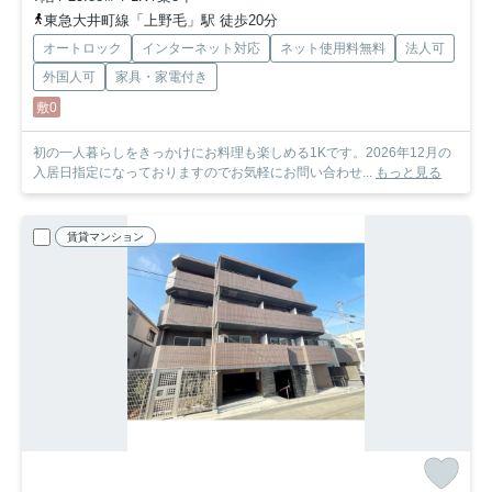
東急大井町線「上野毛」駅 徒歩20分
オートロック
インターネット対応
ネット使用料無料
法人可
外国人可
家具・家電付き
敷0
初の一人暮らしをきっかけにお料理も楽しめる1Kです。2026年12月の
入居日指定になっておりますのでお気軽にお問い合わせ...
もっと見る
賃貸マンション