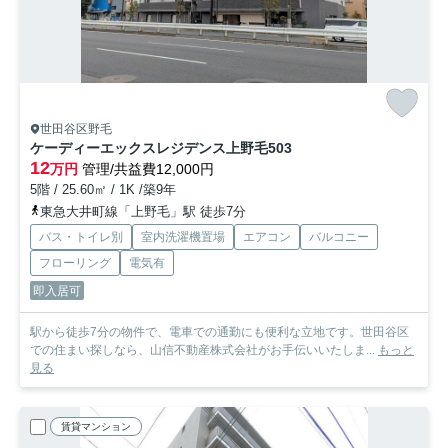
世田谷区野毛
ケーディーエックスレジデンス上野毛
503
12
万円
管理/共益費12,000円
5階 / 25.60㎡ / 1K /築9年
東急大井町線「上野毛」駅 徒歩7分
バス・トイレ別
室内洗濯機置場
エアコン
バルコニー
フローリング
電気有
即入居可
駅から徒歩7分の物件で、電車での通勤にも便利な立地です。世田谷区
での住まい探しなら、山信不動産株式会社がお手伝いいたしま...
もっと
見る
賃貸マンション