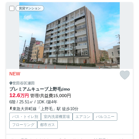
賃貸マンション
NEW
世田谷区瀬田
プレミアムキューブ上野毛♯mo
12.6
万円
管理/共益費15,000円
6階 / 25.51㎡ / 1DK /築4年
東急大井町線「上野毛」駅 徒歩10分
バス・トイレ別
室内洗濯機置場
エアコン
バルコニー
フローリング
都市ガス