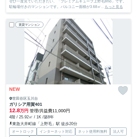
ぜひ一度見ていただきたい、「プレミアムキューブ上野毛♯mo」です。
駐輪場付きのマンションです。バルコニー面積が3.68㎡...
もっと見る
賃貸マンション
NEW
世田谷区玉川台
ガリシア用賀
401
12.8
万円
管理/共益費11,000円
4階 / 25.92㎡ / 1K /築8年
東急大井町線「上野毛」駅 徒歩20分
オートロック
インターネット対応
ネット使用料無料
法人可