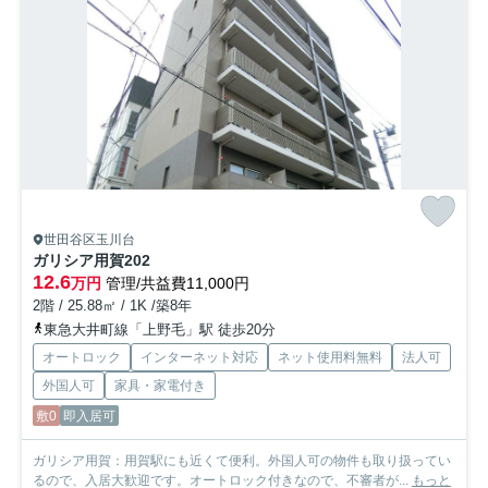
世田谷区玉川台
ガリシア用賀
202
12.6
万円
管理/共益費11,000円
2階 / 25.88㎡ / 1K /築8年
東急大井町線「上野毛」駅 徒歩20分
オートロック
インターネット対応
ネット使用料無料
法人可
外国人可
家具・家電付き
敷0
即入居可
ガリシア用賀：用賀駅にも近くて便利。外国人可の物件も取り扱ってい
るので、入居大歓迎です。オートロック付きなので、不審者が...
もっと