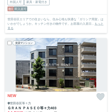
外国人可
家具・家電付き
敷0
即入居可
世田谷区エリアでの住まいなら、住み心地も快適な「ガリシア用賀」は
いかがでしょうか。キッチン付きの物件です。お部屋の入居日...
もっと
見る
賃貸マンション
NEW
世田谷区等々力
ＧＲＡＮ ＰＡＳＥＯ等々力
403