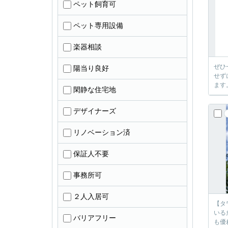
ペット飼育可
ペット専用設備
楽器相談
ぜひ
陽当り良好
せず
ます
閑静な住宅地
デザイナーズ
リノベーション済
保証人不要
事務所可
２人入居可
【タ
いる
バリアフリー
も優