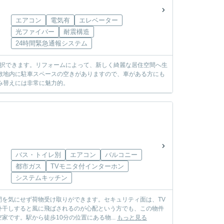
エアコン
電気有
エレベーター
光ファイバー
耐震構造
24時間緊急通報システム
選択できます。リフォームによって、新しく綺麗な居住空間へ生
敷地内に駐車スペースの空きがありますので、車がある方にも
み替えには非常に魅力的。
バス・トイレ別
エアコン
バルコニー
都市ガス
TVモニタ付インターホン
システムキッチン
を気にせず荷物受け取りができます。セキュリティ面は、TV
外干しすると風に飛ばされるのが心配という方でも、この物件
です。駅から徒歩10分の位置にある物...
もっと見る