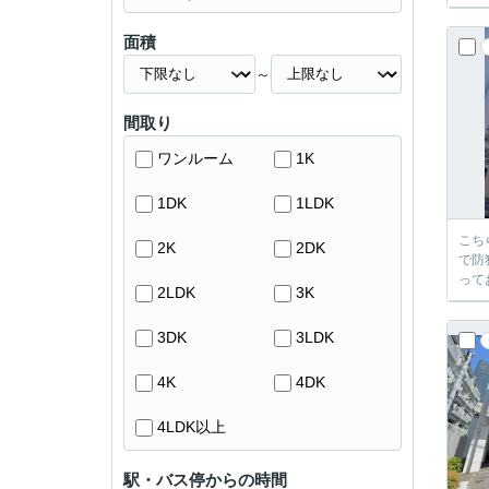
面積
～
間取り
ワンルーム
1K
1DK
1LDK
こち
2K
2DK
で防
って
2LDK
3K
3DK
3LDK
4K
4DK
4LDK以上
駅・バス停からの時間