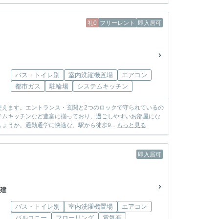
礼0
フリーレント
即入居可
バス・トイレ別
室内洗濯機置場
エアコン
都市ガス
駐輪場
システムキッチン
使えます。エントランス・玄関と2つのロックで守られているの
テムキッチンなど豊富に揃っており、過ごしやすいお部屋にな
うか。通勤通学に快適な、駅から徒歩9...
もっと見る
即入居可
階建
バス・トイレ別
室内洗濯機置場
エアコン
バルコニー
フローリング
電気有