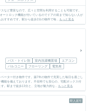
クスなど豊富なので、広々と空間を利用することも可能です。
。オートロック機能が付いているのでドアの前まで知らない人が
すすめです。駅から徒歩2分の物件で毎...
もっと見る
バス・トイレ別
室内洗濯機置場
エアコン
バルコニー
フローリング
電気有
レベーター付き物件です。築7年の物件で充実した毎日を過ごし
ク機能を備えております。不在時でも安心の、宅配ボックス付
。駅まで徒歩13分と、立地が魅力的な...
もっと見る
即入居可