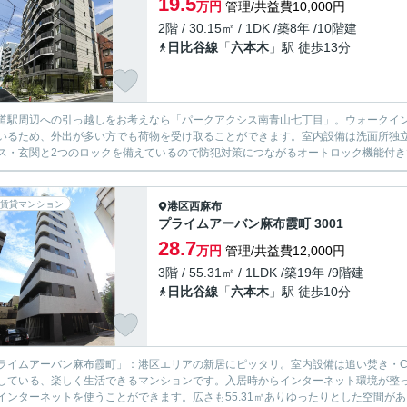
19.5
万円
管理/共益費10,000円
2階 / 30.15㎡ / 1DK /築8年 /10階建
日比谷線
「
六本木
」駅 徒歩13分
道駅周辺への引っ越しをお考えなら「パークアクシス南青山七丁目」。ウォークイ
いるため、外出が多い方でも荷物を受け取ることができます。室内設備は洗面所独
ス・玄関と2つのロックを備えているので防犯対策につながるオートロック機能付きで
賃貸マンション
港区
西麻布
プライムアーバン麻布霞町 3001
28.7
万円
管理/共益費12,000円
3階 / 55.31㎡ / 1LDK /築19年 /9階建
日比谷線
「
六本木
」駅 徒歩10分
ライムアーバン麻布霞町」：港区エリアの新居にピッタリ。室内設備は追い焚き・C
している、楽しく生活できるマンションです。入居時からインターネット環境が整
インターネットを使うことができます。広さも55.31㎡ありゆったりとした空間があ