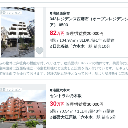
賃貸マンション
港区
西麻布
343レジデンス西麻布（オープンレジデン
ア） 0503
82
万円
管理/共益費20,000円
4階 / 104.97㎡ / 3LDK /築1年 /5階建
日比谷線
「
六本木
」駅 徒歩10分
らの物件は床暖房の機能が付いています。建築面積104.97㎡の物件です。共用部
室内設備は洗面所独立・浴室乾燥機など充実した設備を備え付けています。セキュリ
で安全面でも優れております。好評の駅近物件となっており、駅より徒歩8分に立地し
賃貸マンション
港区
六本木
セントラル乃木坂
30
万円
管理/共益費30,000円
6階 / 70.54㎡ / 1LDK /築48年 /7階建
都営大江戸線
「
六本木
」駅 徒歩5分