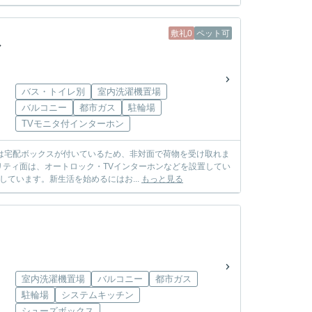
敷礼0
ペット可
シ
バス・トイレ別
室内洗濯機置場
バルコニー
都市ガス
駐輪場
TVモニタ付インターホン
には宅配ボックスが付いているため、非対面で荷物を受け取れま
ティ面は、オートロック・TVインターホンなどを設置してい
ています。新生活を始めるにはお...
もっと見る
室内洗濯機置場
バルコニー
都市ガス
駐輪場
システムキッチン
シューズボックス