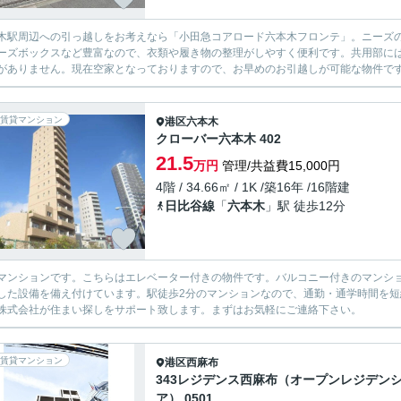
木駅周辺への引っ越しをお考えなら「小田急コアロード六本木フロンテ」。ニーズの
ーズボックスなど豊富なので、衣類や履き物の整理がしやすく便利です。共用部に
がありません。現在空家となっておりますので、お早めのお引越しが可能な物件です。
賃貸マンション
港区
六本木
クローバー六本木 402
21.5
万円
管理/共益費15,000円
4階 / 34.66㎡ / 1K /築16年 /16階建
日比谷線
「
六本木
」駅 徒歩12分
マンションです。こちらはエレベーター付きの物件です。バルコニー付きのマンシ
した設備を備え付けています。駅徒歩2分のマンションなので、通勤・通学時間を短縮でき
株式会社が住まい探しをサポート致します。まずはお気軽にご連絡下さい。
賃貸マンション
港区
西麻布
343レジデンス西麻布（オープンレジデン
ア） 0501