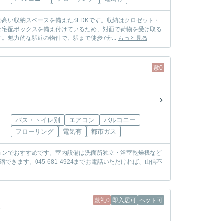
高い収納スペースを備えたSLDKです。収納はクロゼット・
は宅配ボックスを備え付けているため、対面で荷物を受け取る
魅力的な駅近の物件で、駅まで徒歩7分...
もっと見る
敷0
バス・トイレ別
エアコン
バルコニー
フローリング
電気有
都市ガス
ョンでおすすめです。室内設備は洗面所独立・浴室乾燥機など
ます。045-681-4924までお電話いただければ、山信不
敷礼0
即入居可
ペット可
シ