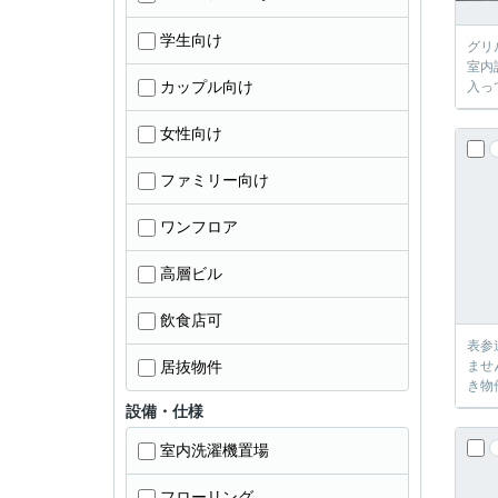
学生向け
グリ
室内
カップル向け
入っ
女性向け
ファミリー向け
ワンフロア
高層ビル
飲食店可
表参
居抜物件
ませ
き物
設備・仕様
室内洗濯機置場
フローリング