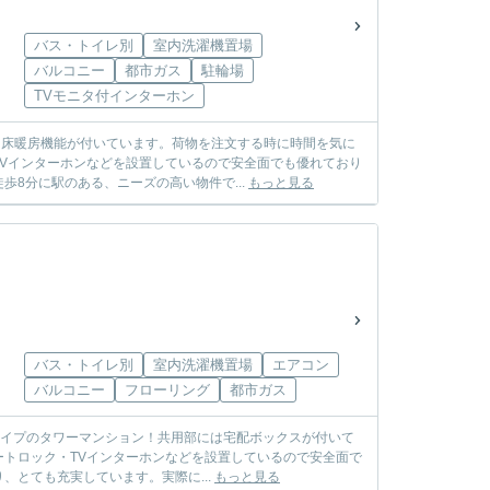
バス・トイレ別
室内洗濯機置場
バルコニー
都市ガス
駐輪場
TVモニタ付インターホン
。床暖房機能が付いています。荷物を注文する時に時間を気に
Vインターホンなどを設置しているので安全面でも優れており
8分に駅のある、ニーズの高い物件で...
もっと見る
バス・トイレ別
室内洗濯機置場
エアコン
バルコニー
フローリング
都市ガス
）タイプのタワーマンション！共用部には宅配ボックスが付いて
トロック・TVインターホンなどを設置しているので安全面で
とても充実しています。実際に...
もっと見る