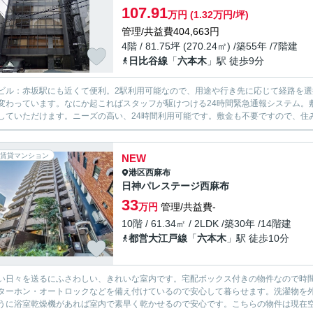
107.91
万円 (1.32万円/坪)
管理/共益費404,663円
4階 / 81.75坪 (270.24㎡) /築55年 /7階建
日比谷線
「
六本木
」駅 徒歩9分
ビル：赤坂駅にも近くて便利。2駅利用可能なので、用途や行き先に応じて経路を
変わっています。なにか起こればスタッフが駆けつける24時間緊急通報システム。
していただけます。ニーズの高い、24時間利用可能です。敷金も不要ですので、住
賃貸マンション
NEW
港区
西麻布
日神パレステージ西麻布
33
万円
管理/共益費-
10階 / 61.34㎡ / 2LDK /築30年 /14階建
都営大江戸線
「
六本木
」駅 徒歩10分
い日々を送るにふさわしい、きれいな室内です。宅配ボックス付きの物件なので時間
ターホン・オートロックなどを備え付けているので安心して暮らせます。洗濯物を
うに浴室乾燥機があれば室内で素早く乾かせるので安心です。こちらの物件は現在空家