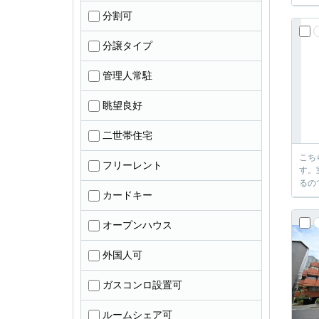
分割可
分譲タイプ
管理人常駐
眺望良好
二世帯住宅
こち
フリーレント
す。
るの
カードキー
オープンハウス
外国人可
ガスコンロ設置可
ルームシェア可