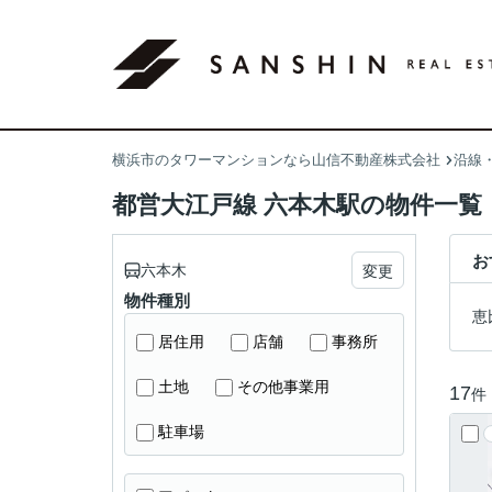
横浜市のタワーマンションなら山信不動産株式会社
沿線
都営大江戸線 六本木駅の物件一覧
お
六本木
変更
物件種別
恵
居住用
店舗
事務所
土地
その他事業用
17
件
駐車場