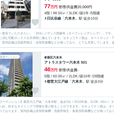
77
万円
管理/共益費20,000円
4階 / 98.50㎡ / 3LDK /築1年 /5階建
日比谷線
「
六本木
」駅 徒歩10分
一度見ていただきたい、「343レジデンス西麻布（オープンレジデンシア）」です
に済む宅配ボックスを共用部に備えています。セキュリティ面は、オートロック・T
。室内設備は洗面所独立・浴室乾燥機などが揃っており、とても充実しています。徒歩
賃貸マンション
港区
六本木
アトラスタワー六本木 501
46
万円
管理/共益費-
5階 / 60.00㎡ / 2LDK /築16年 /28階建
都営大江戸線
「
六本木
」駅 徒歩3分
ワーマンション】都営大江戸線「六本木駅」徒歩3分！2010年築、2LDK（60㎡
ため、好きなタイミングで荷物を受け取ることができます。セキュリティ面は、オー
れております。室内設備は浴室乾燥機・洗面所独立・食器洗乾燥機などが揃っており、