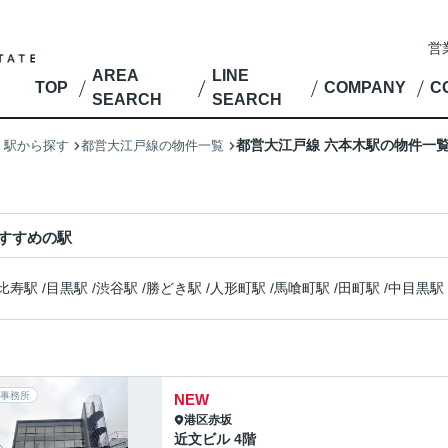
営
AREA
LINE
TOP
COMPANY
C
SEARCH
SEARCH
都営大江戸線 六本木駅の物件一
・駅から探す
都営大江戸線の物件一覧
すすめの駅
比寿駅
/
目黒駅
/
渋谷駅
/
勝どき駅
/
人形町駅
/
馬喰町駅
/
田町駅
/
中目黒駅
事務所
NEW
港区
赤坂
近文ビル 4階