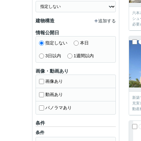
六本
シュ
建物構造
追加する
必要
情報公開日
指定しない
本日
3日以内
1週間以内
画像・動画あり
画像あり
動画あり
新築
充実
パノラマあり
動産
条件
条件