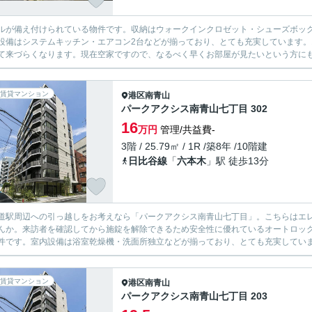
ルが備え付けられている物件です。収納はウォークインクロゼット・シューズボッ
設備はシステムキッチン・エアコン2台などが揃っており、とても充実しています
て来づらくなります。現在空家ですので、なるべく早くお部屋が見たいという方にもお
賃貸マンション
港区
南青山
パークアクシス南青山七丁目 302
16
万円
管理/共益費-
3階 / 25.79㎡ / 1R /築8年 /10階建
日比谷線
「
六本木
」駅 徒歩13分
道駅周辺への引っ越しをお考えなら「パークアクシス南青山七丁目」。こちらはエ
んか。来訪者を確認してから施錠を解除できるため安全性に優れているオートロッ
件です。室内設備は浴室乾燥機・洗面所独立などが揃っており、とても充実しています
賃貸マンション
港区
南青山
パークアクシス南青山七丁目 203