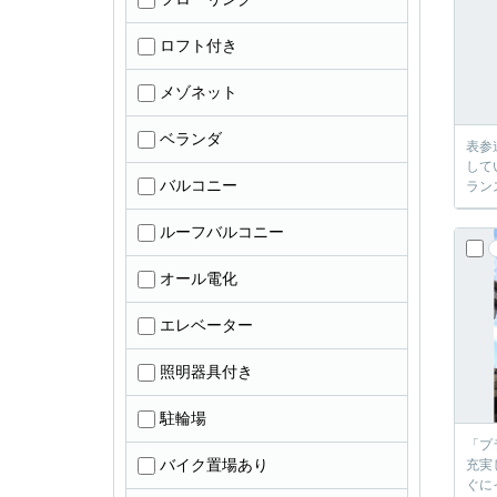
ロフト付き
メゾネット
ベランダ
表参
して
バルコニー
ラン
ルーフバルコニー
オール電化
エレベーター
照明器具付き
駐輪場
「プ
バイク置場あり
充実
ぐに