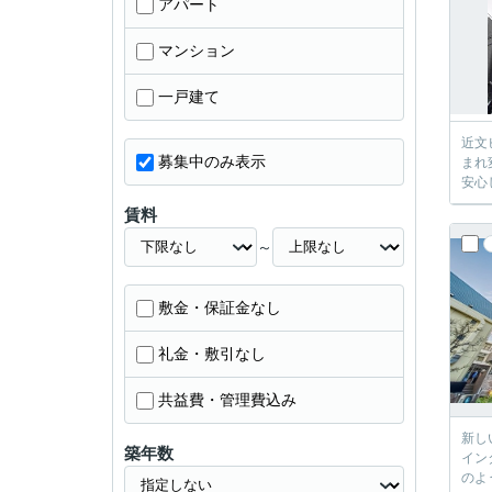
アパート
マンション
一戸建て
近文
募集中のみ表示
まれ
安心
賃料
～
敷金・保証金なし
礼金・敷引なし
共益費・管理費込み
新し
築年数
イン
のよ