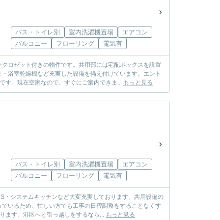
バス・トイレ別
室内洗濯機置場
エアコン
バルコニー
フローリング
電気有
ンクロゼット付きの物件です。共用部には宅配ボックスを設置
立・浴室乾燥機など充実した設備を備え付けています。エント
す。現在空家なので、すぐにご案内できま...
もっと見る
バス・トイレ別
室内洗濯機置場
エアコン
バルコニー
フローリング
電気有
S・システムキッチンなど大変充実しております。共用設備の
っているため、忙しい方でも工事の日程調整をすることなくす
ります。港区へと引っ越しをするなら...
もっと見る