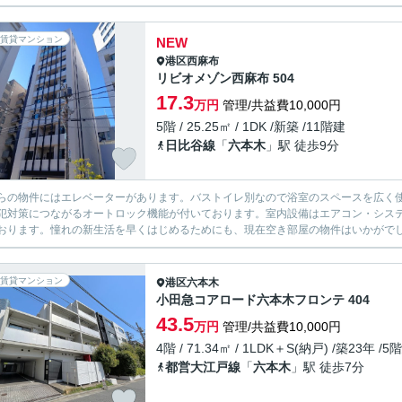
賃貸マンション
NEW
港区
西麻布
リビオメゾン西麻布 504
17.3
万円
管理/共益費10,000円
5階 / 25.25㎡ / 1DK /新築 /11階建
日比谷線
「
六本木
」駅 徒歩9分
らの物件にはエレベーターがあります。バストイレ別なので浴室のスペースを広く
犯対策につながるオートロック機能が付いております。室内設備はエアコン・シス
おります。憧れの新生活を早くはじめるためにも、現在空き部屋の物件はいかがでしょ
賃貸マンション
港区
六本木
小田急コアロード六本木フロンテ 404
43.5
万円
管理/共益費10,000円
4階 / 71.34㎡ / 1LDK＋S(納戸) /築23年 /5
都営大江戸線
「
六本木
」駅 徒歩7分