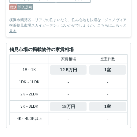
敷0
即入居可
横浜市鶴見区エリアでの住まいなら、住み心地も快適な「ジェノヴィア
横浜鶴見市場スカイガーデン」はいかがでしょうか。こちらは...
もっと
見る
鶴見市場の掲載物件の家賃相場
家賃相場
空室件数
12.5万円
1室
1R～1K
-
-
1DK～1LDK
-
-
2K～2LDK
18万円
1室
3K～3LDK
-
-
4K～4LDK以上