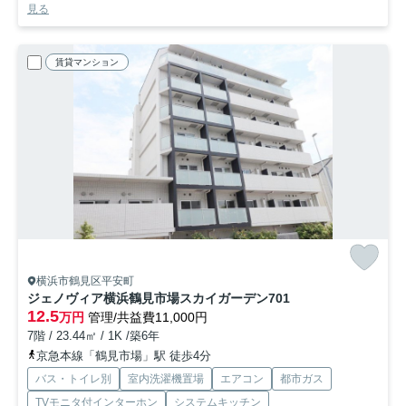
見る
賃貸マンション
横浜市鶴見区平安町
ジェノヴィア横浜鶴見市場スカイガーデン
701
12.5
万円
管理/共益費11,000円
7階 / 23.44㎡ / 1K /築6年
京急本線「鶴見市場」駅 徒歩4分
バス・トイレ別
室内洗濯機置場
エアコン
都市ガス
TVモニタ付インターホン
システムキッチン