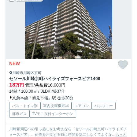
NEW
川崎市川崎区京町
セソール川崎京町ハイライズフォースピア
1406
18
万円
管理/共益費10,000円
14階 / 100.00㎡ / 3LDK /築37年
京急本線「鶴見市場」駅 徒歩20分
バス・トイレ別
室内洗濯機置場
エアコン
バルコニー
都市ガス
TVモニタ付インターホン
川崎駅周辺への引っ越しをお考えなら「セソール川崎京町ハイライズフ
ォースピア」。荷物を注文する時に時間を気にしなくてよくな...
もっと