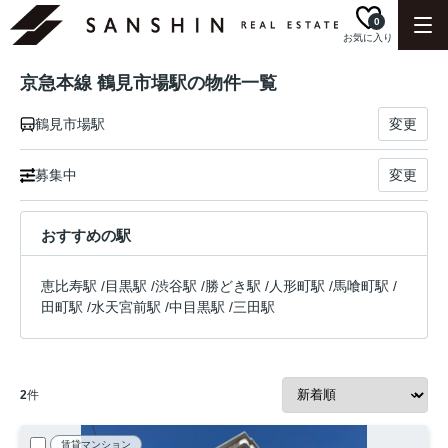
0
お気に入り
京急本線 鶴見市場駅の物件一覧
鶴見市場駅
変更
募集中
変更
おすすめの駅
恵比寿駅
/
目黒駅
/
渋谷駅
/
勝どき駅
/
人形町駅
/
馬喰町駅
/
田町駅
/
水天宮前駅
/
中目黒駅
/
三田駅
2
件
賃貸マンション