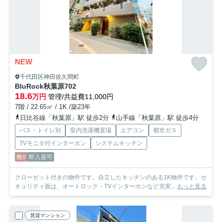
NEW
千代田区神田佐久間町
BluRock秋葉原
702
18.6
万円
管理/共益費11,000円
7階 / 22.65㎡ / 1K /築23年
日比谷線「秋葉原」駅 徒歩2分
山手線「秋葉原」駅 徒歩4分
バス・トイレ別
室内洗濯機置場
エアコン
都市ガス
TVモニタ付インターホン
システムキッチン
敷0
即入居可
クローゼット付きの物件です。自立したキッチンのある1K物件です。セ
キュリティ面は、オートロック・TVインターホンなど充実...
もっと見る
賃貸マンション