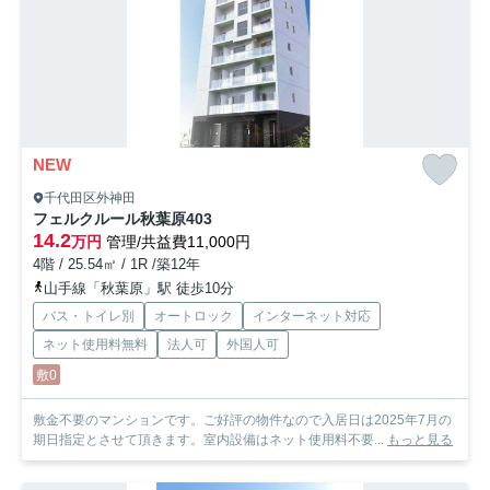
NEW
千代田区外神田
フェルクルール秋葉原
403
14.2
万円
管理/共益費11,000円
4階 / 25.54㎡ / 1R /築12年
山手線「秋葉原」駅 徒歩10分
バス・トイレ別
オートロック
インターネット対応
ネット使用料無料
法人可
外国人可
敷0
敷金不要のマンションです。ご好評の物件なので入居日は2025年7月の
期日指定とさせて頂きます。室内設備はネット使用料不要...
もっと見る