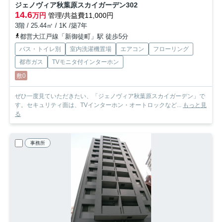
ジェノヴィア秋葉原スカイガーデン
302
14.6
万円
管理/共益費11,000円
3階 / 25.44㎡ / 1K /築7年
都営大江戸線「新御徒町」駅 徒歩5分
バス・トイレ別
室内洗濯機置場
エアコン
フローリング
都市ガス
TVモニタ付インターホン
敷0
ぜひ一度見ていただきたい、「ジェノヴィア秋葉原スカイガーデン」で
す。セキュリティ面は、TVインターホン・オートロックなど...
もっと見
る
事務所