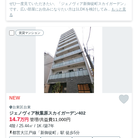
ぜひ一度見ていただきたい、「ジェノヴィア新御徒町スカイガーデン」
です。広い部屋にお住みになりたい方は1LDKを検討してみ...
もっと見
る
賃貸マンション
NEW
台東区台東
ジェノヴィア秋葉原スカイガーデン
402
14.7
万円
管理/共益費11,000円
4階 / 25.44㎡ / 1K /築7年
都営大江戸線「新御徒町」駅 徒歩5分