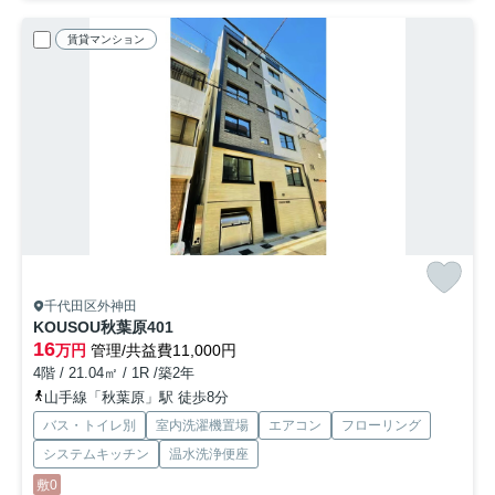
賃貸マンション
千代田区外神田
KOUSOU秋葉原
401
16
万円
管理/共益費11,000円
4階 / 21.04㎡ / 1R /築2年
山手線「秋葉原」駅 徒歩8分
バス・トイレ別
室内洗濯機置場
エアコン
フローリング
システムキッチン
温水洗浄便座
敷0