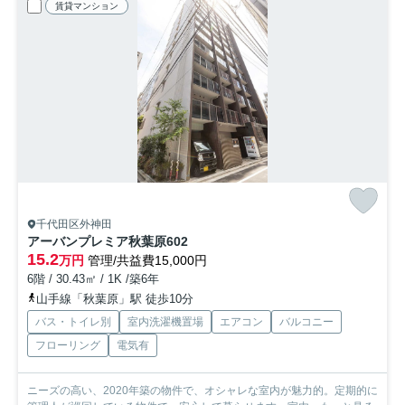
賃貸マンション
千代田区外神田
アーバンプレミア秋葉原
602
15.2
万円
管理/共益費15,000円
6階 / 30.43㎡ / 1K /築6年
山手線「秋葉原」駅 徒歩10分
バス・トイレ別
室内洗濯機置場
エアコン
バルコニー
フローリング
電気有
ニーズの高い、2020年築の物件で、オシャレな室内が魅力的。定期的に