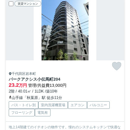
賃貸マンション
千代田区岩本町
パークアクシス小伝馬町
204
23.2
万円
管理/共益費13,000円
2階 / 40.01㎡ / 1LDK /築10年
山手線「秋葉原」駅 徒歩11分
バス・トイレ別
室内洗濯機置場
エアコン
バルコニー
フローリング
電気有
地上14階建てのイチオシの物件です。憧れのシステムキッチンで快適な