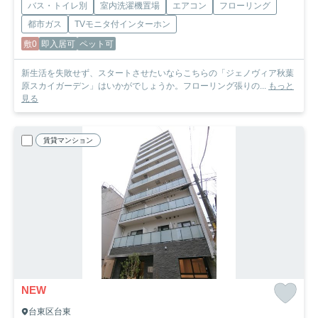
バス・トイレ別
室内洗濯機置場
エアコン
フローリング
都市ガス
TVモニタ付インターホン
敷0
即入居可
ペット可
新生活を失敗せず、スタートさせたいならこちらの「ジェノヴィア秋葉
原スカイガーデン」はいかがでしょうか。フローリング張りの...
もっと
見る
賃貸マンション
NEW
台東区台東