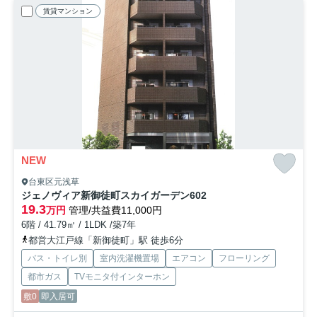
賃貸マンション
NEW
台東区元浅草
ジェノヴィア新御徒町スカイガーデン
602
19.3
万円
管理/共益費11,000円
6階 / 41.79㎡ / 1LDK /築7年
都営大江戸線「新御徒町」駅 徒歩6分
バス・トイレ別
室内洗濯機置場
エアコン
フローリング
都市ガス
TVモニタ付インターホン
敷0
即入居可