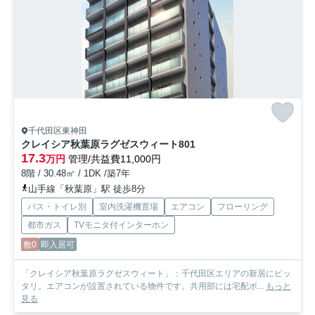
千代田区東神田
クレイシア秋葉原ラグゼスウィート
801
17.3
万円
管理/共益費11,000円
8階 / 30.48㎡ / 1DK /築7年
山手線「秋葉原」駅 徒歩8分
バス・トイレ別
室内洗濯機置場
エアコン
フローリング
都市ガス
TVモニタ付インターホン
敷0
即入居可
「クレイシア秋葉原ラグゼスウィート」：千代田区エリアの新居にピッ
タリ。エアコンが設置されている物件です。共用部には宅配ボ...
もっと
見る