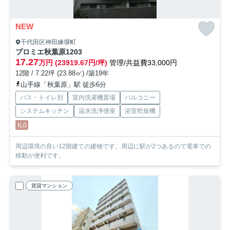
NEW
千代田区神田練塀町
プロミエ秋葉原
1203
17.27
万円 (23919.67円/坪)
管理/共益費33,000円
12階 / 7.22坪 (23.88㎡) /築19年
山手線「秋葉原」駅 徒歩6分
バス・トイレ別
室内洗濯機置場
バルコニー
システムキッチン
温水洗浄便座
浴室乾燥機
礼0
周辺環境の良い12階建ての建物です。周辺に駅が2つあるので電車での
移動が便利です。
賃貸マンション