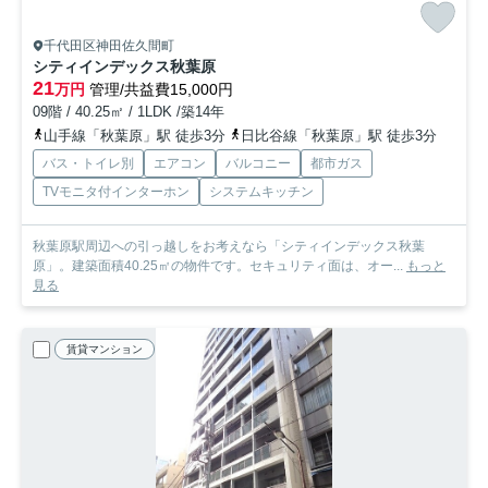
千代田区神田佐久間町
シティインデックス秋葉原
21
万円
管理/共益費15,000円
09階 / 40.25㎡ / 1LDK /築14年
山手線「秋葉原」駅 徒歩3分
日比谷線「秋葉原」駅 徒歩3分
バス・トイレ別
エアコン
バルコニー
都市ガス
TVモニタ付インターホン
システムキッチン
秋葉原駅周辺への引っ越しをお考えなら「シティインデックス秋葉
原」。建築面積40.25㎡の物件です。セキュリティ面は、オー...
もっと
見る
賃貸マンション