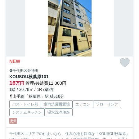
NEW
千代田区外神田
KOUSOU秋葉原
101
16
万円
管理/共益費11,000円
1階 / 20.78㎡ / 1R /築2年
山手線「秋葉原」駅 徒歩8分
バス・トイレ別
室内洗濯機置場
エアコン
フローリング
システムキッチン
温水洗浄便座
敷0
千代田区エリアでの住まいなら、住み心地も快適な「KOUSOU秋葉原」