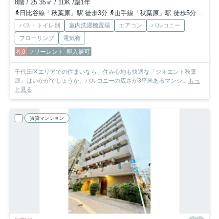
8階 / 25.35㎡ / 1DK /築1年
日比谷線「秋葉原」駅 徒歩3分
山手線「秋葉原」駅 徒歩5分
京浜
バス・トイレ別
室内洗濯機置場
エアコン
バルコニー
フローリング
電気有
礼0
フリーレント
即入居可
千代田区エリアでの住まいなら、住み心地も快適な「ジオエント秋葉
原」はいかがでしょうか。バルコニーの広さが3平米あるマンシ...
もっ
と見る
賃貸マンション