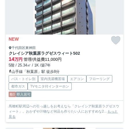
NEW
千代田区東神田
クレイシア秋葉原ラグゼスウィート
502
14
万円
管理/共益費11,000円
5階 / 25.34㎡ / 1K /築7年
山手線「秋葉原」駅 徒歩8分
バス・トイレ別
室内洗濯機置場
エアコン
フローリング
都市ガス
TVモニタ付インターホン
敷0
即入居可
馬喰町駅周辺への引っ越しをお考えなら「クレイシア秋葉原ラグゼスウ
ィート」。おかずや汁物など何品も作りたい人におすすめな2...
もっと
見る