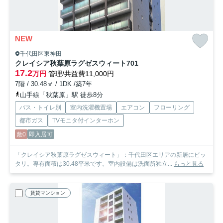
NEW
千代田区東神田
クレイシア秋葉原ラグゼスウィート
701
17.2
万円
管理/共益費11,000円
7階 / 30.48㎡ / 1DK /築7年
山手線「秋葉原」駅 徒歩8分
バス・トイレ別
室内洗濯機置場
エアコン
フローリング
都市ガス
TVモニタ付インターホン
敷0
即入居可
「クレイシア秋葉原ラグゼスウィート」：千代田区エリアの新居にピッ
タリ。専有面積は30.48平米です。室内設備は洗面所独立...
もっと見る
賃貸マンション