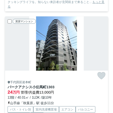
クッキングライフを。知らない来訪者が玄関前まで来ること...
もっと見
る
賃貸マンション
千代田区岩本町
パークアクシス小伝馬町
1303
24
万円
管理/共益費13,000円
13階 / 40.01㎡ / 1LDK /築10年
山手線「秋葉原」駅 徒歩11分
バス・トイレ別
室内洗濯機置場
エアコン
バルコニー