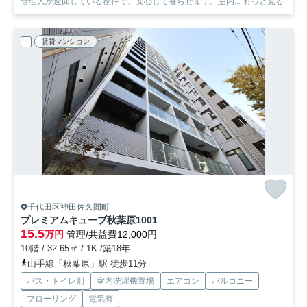
管理人が巡回している物件で、安心して暮らせます。室内...
もっと見る
賃貸マンション
千代田区神田佐久間町
プレミアムキューブ秋葉原
1001
15.5
万円
管理/共益費12,000円
10階 / 32.65㎡ / 1K /築18年
山手線「秋葉原」駅 徒歩11分
バス・トイレ別
室内洗濯機置場
エアコン
バルコニー
フローリング
電気有