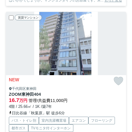
はいかがでしょうか。マンションタイプのお部屋です。木...
もっと見る
賃貸マンション
NEW
千代田区東神田
ZOOM東神田
404
16.7
万円
管理/共益費11,000円
4階 / 25.66㎡ / 1K /築7年
日比谷線「秋葉原」駅 徒歩6分
バス・トイレ別
室内洗濯機置場
エアコン
フローリング
都市ガス
TVモニタ付インターホン