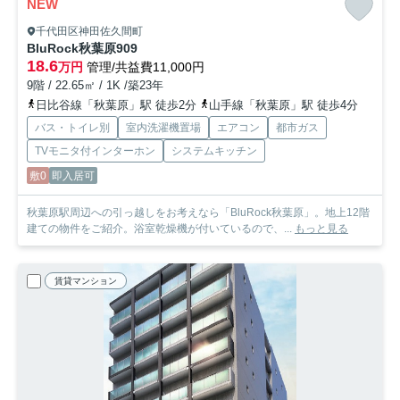
NEW
千代田区神田佐久間町
BluRock秋葉原
909
18.6
万円
管理/共益費11,000円
9階 / 22.65㎡ / 1K /築23年
日比谷線「秋葉原」駅 徒歩2分
山手線「秋葉原」駅 徒歩4分
バス・トイレ別
室内洗濯機置場
エアコン
都市ガス
TVモニタ付インターホン
システムキッチン
敷0
即入居可
秋葉原駅周辺への引っ越しをお考えなら「BluRock秋葉原」。地上12階
建ての物件をご紹介。浴室乾燥機が付いているので、...
もっと見る
賃貸マンション