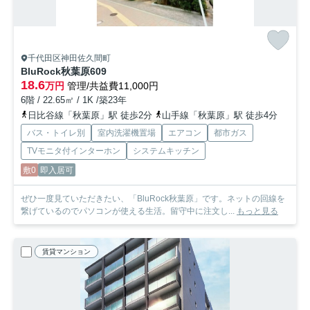
千代田区神田佐久間町
BluRock秋葉原
609
18.6
万円
管理/共益費11,000円
6階 / 22.65㎡ / 1K /築23年
日比谷線「秋葉原」駅 徒歩2分
山手線「秋葉原」駅 徒歩4分
バス・トイレ別
室内洗濯機置場
エアコン
都市ガス
TVモニタ付インターホン
システムキッチン
敷0
即入居可
ぜひ一度見ていただきたい、「BluRock秋葉原」です。ネットの回線を
繋げているのでパソコンが使える生活。留守中に注文し...
もっと見る
賃貸マンション