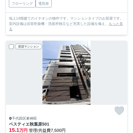
フローリング
電気有
地上14階建てのイチオシの物件です。マンションタイプのお部屋です。
室内設備は浴室乾燥機・洗面所独立など充実した設備を備え...
もっと見
る
賃貸マンション
千代田区東神田
ベスティエ秋葉原
501
15.1
万円
管理/共益費7,500円