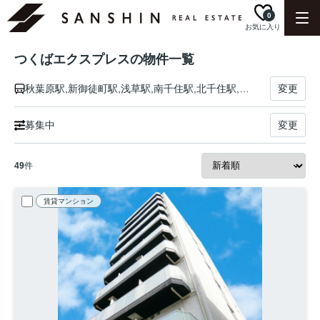
0
お気に入り
つくばエクスプレスの物件一覧
秋葉原駅,新御徒町駅,浅草駅,南千住駅,北千住駅,青井駅,六町駅,八潮駅,三郷中央駅,南流山駅,流山セントラルパーク駅,流山おおたかの森駅,柏の葉キャンパス駅,柏たなか駅,守谷駅,みらい平駅,みどりの駅,万博記念公園駅,研究学園駅,つくば駅
変更
募集中
変更
49
件
賃貸マンション