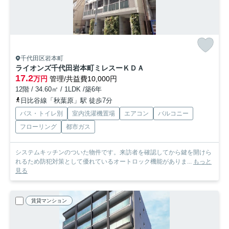
千代田区岩本町
ライオンズ千代田岩本町ミレスーＫＤＡ
17.2
万円
管理/共益費10,000円
12階 / 34.60㎡ / 1LDK /築6年
日比谷線「秋葉原」駅 徒歩7分
バス・トイレ別
室内洗濯機置場
エアコン
バルコニー
フローリング
都市ガス
システムキッチンのついた物件です。来訪者を確認してから鍵を開けら
れるため防犯対策として優れているオートロック機能がありま...
もっと
見る
賃貸マンション