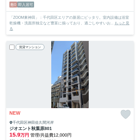
敷0
即入居可
「ZOOM東神田」：千代田区エリアの新居にピッタリ。室内設備は浴室
乾燥機・洗面所独立など豊富に揃っており、過ごしやすいお...
もっと見
る
賃貸マンション
NEW
千代田区神田佐久間河岸
ジオエント秋葉原
801
15.9
万円
管理/共益費12,000円