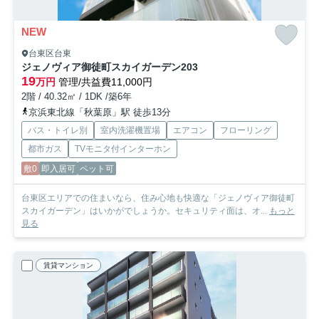
NEW
台東区台東
ジェノヴィア御徒町スカイガーデン
203
19
万円
管理/共益費11,000円
2階 / 40.32㎡ / 1DK /築6年
京浜東北線「秋葉原」駅 徒歩13分
バス・トイレ別
室内洗濯機置場
エアコン
フローリング
都市ガス
TVモニタ付インターホン
敷0
即入居可
ペット可
台東区エリアでの住まいなら、住み心地も快適な「ジェノヴィア御徒町
スカイガーデン」はいかがでしょうか。セキュリティ面は、オ...
もっと
見る
賃貸マンション