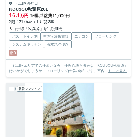
千代田区外神田
KOUSOU秋葉原
201
16.1
万円
管理/共益費11,000円
2階 / 21.04㎡ / 1R /築2年
山手線「秋葉原」駅 徒歩8分
バス・トイレ別
室内洗濯機置場
エアコン
フローリング
システムキッチン
温水洗浄便座
敷0
千代田区エリアでの住まいなら、住み心地も快適な「KOUSOU秋葉原」
はいかがでしょうか。フローリング仕様の物件です。室内...
もっと見る
賃貸マンション