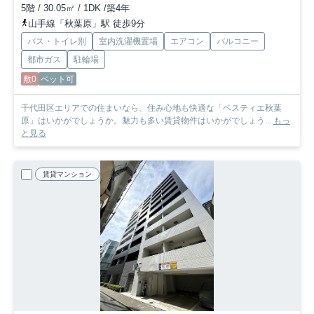
5階 / 30.05㎡ / 1DK /築4年
山手線「秋葉原」駅 徒歩9分
バス・トイレ別
室内洗濯機置場
エアコン
バルコニー
都市ガス
駐輪場
敷0
ペット可
千代田区エリアでの住まいなら、住み心地も快適な「ベスティエ秋葉
原」はいかがでしょうか。魅力も多い賃貸物件はいかがでしょう...
もっ
と見る
賃貸マンション