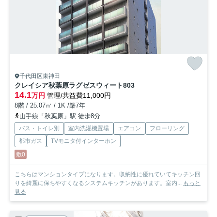
千代田区東神田
クレイシア秋葉原ラグゼスウィート
803
14.1
万円
管理/共益費11,000円
8階 / 25.07㎡ / 1K /築7年
山手線「秋葉原」駅 徒歩8分
バス・トイレ別
室内洗濯機置場
エアコン
フローリング
都市ガス
TVモニタ付インターホン
敷0
こちらはマンションタイプになります。収納性に優れていてキッチン回
りを綺麗に保ちやすくなるシステムキッチンがあります。室内...
もっと
見る