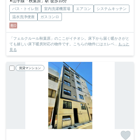
山手線「秋葉原」駅 徒歩10分
バス・トイレ別
室内洗濯機置場
エアコン
システムキッチン
温水洗浄便座
ガスコンロ
敷0
「フェルクルール秋葉原」のここがイチオシ。床下から届く暖かさがと
ても嬉しい床下暖房対応の物件です。こちらの物件にはエレベ...
もっと
見る
賃貸マンション