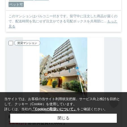
ペット可
このマンションはバルコニー付きです。留守中に注文した商品が届くの
で、配送時間を気にせず注文ができる宅配ボックスを共用部に...
もっと
見る
賃貸マンション
当サイトでは、お客様の当サイト利用状況把握、サービス向上検討を目的と
して、クッキー（Cookie）を使用しています。
詳しくは、当社の
「Cookieの取扱いについて」
をご確認ください。
千代田区神田佐久間町
BluRock秋葉原
809
閉じる
18.6
万円
管理/共益費11,000円