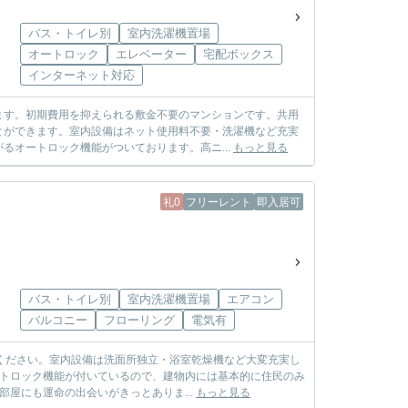
バス・トイレ別
室内洗濯機置場
オートロック
エレベーター
宅配ボックス
インターネット対応
ます。初期費用を抑えられる敷金不要のマンションです。共用
とができます。室内設備はネット使用料不要・洗濯機など充実
るオートロック機能がついております。高ニ...
もっと見る
礼0
フリーレント
即入居可
バス・トイレ別
室内洗濯機置場
エアコン
バルコニー
フローリング
電気有
ください。室内設備は洗面所独立・浴室乾燥機など大変充実し
ートロック機能が付いているので、建物内には基本的に住民のみ
屋にも運命の出会いがきっとありま...
もっと見る