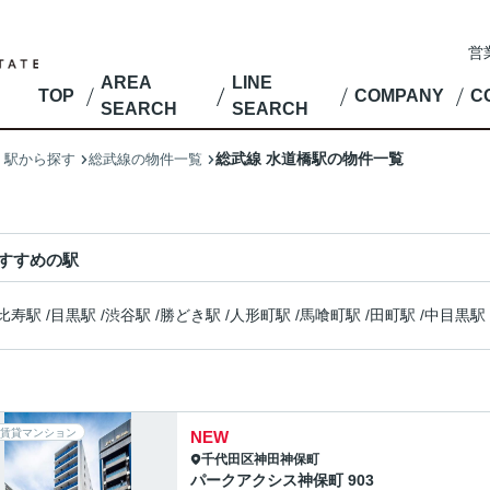
営
AREA
LINE
TOP
COMPANY
C
SEARCH
SEARCH
総武線 水道橋駅の物件一覧
・駅から探す
総武線の物件一覧
すすめの駅
比寿駅
/
目黒駅
/
渋谷駅
/
勝どき駅
/
人形町駅
/
馬喰町駅
/
田町駅
/
中目黒駅
賃貸マンション
NEW
千代田区
神田神保町
パークアクシス神保町 903