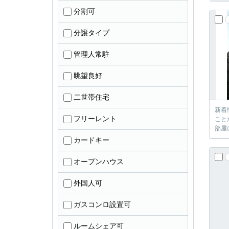
分割可
分譲タイプ
管理人常駐
眺望良好
二世帯住宅
新着
フリーレント
こと
部屋
カードキー
オープンハウス
外国人可
ガスコンロ設置可
ルームシェア可