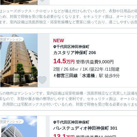
はシューズボックス・クロゼットなどが備え付けられているので、衣類や日用品の
ため、対面で荷物を受け取る必要がなくなります。セキュリティ面は、オートロック
ます。室内設備は洗面所独立・浴室乾燥機など豊富に揃っており、過ごしやすいお部屋
賃貸マンション
NEW
千代田区
神田神保町
カスタリア神保町 206
14.5
万円
管理/共益費9,000円
2階 / 26.68㎡ / 1K /築22年 /11階建
都営三田線
「
水道橋
」駅 徒歩9分
らの物件はマンションです。室内設備は浴室乾燥機・洗面所独立など充実した設備
富なので、衣類や履き物の整理がしやすく便利です。セキュリティ面は、オートロッ
。共用部には宅配ボックスが付いているため、対面で荷物を受け取る必要がありません
賃貸マンション
千代田区
神田神保町
パレステュディオ神田神保町 301
13.1