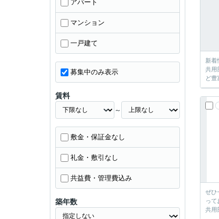
アパート
マンション
一戸建て
新着
共用
募集中のみ表示
ど豊
賃料
～
敷金・保証金なし
礼金・敷引なし
共益費・管理費込み
ぜひ
築年数
って
共用