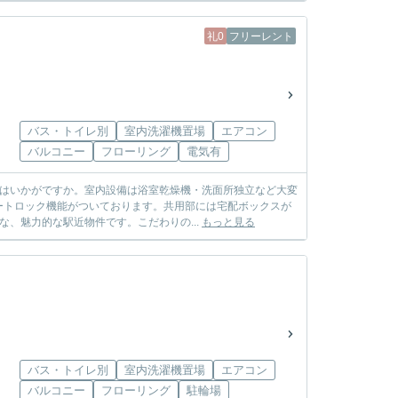
礼0
フリーレント
バス・トイレ別
室内洗濯機置場
エアコン
バルコニー
フローリング
電気有
件はいかがですか。室内設備は浴室乾燥機・洗面所独立など大変
ートロック機能がついております。共用部には宅配ボックスが
、魅力的な駅近物件です。こだわりの...
もっと見る
バス・トイレ別
室内洗濯機置場
エアコン
バルコニー
フローリング
駐輪場