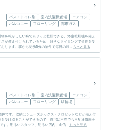
バス・トイレ別
室内洗濯機置場
エアコン
バルコニー
フローリング
都市ガス
濯物を乾かしたい時でもサッと乾燥できる、浴室乾燥機を備え
クスが備え付けられているため、好きなタイミングで荷物を受
ります。駅から徒歩5分の物件で毎日の通...
もっと見る
バス・トイレ別
室内洗濯機置場
エアコン
バルコニー
フローリング
駐輪場
物件です。収納はシューズボックス・クロゼットなどが備え付
物を受け取ることができるので、自宅に不在でも再配達依頼を
す。明るいスタッフ、明るい店内。山信...
もっと見る