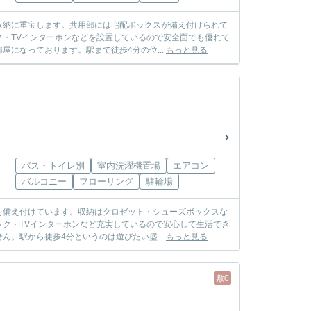
収納に重宝します。共用部には宅配ボックスが備え付けられて
・TVインターホンなどを設置しているので安全面でも優れて
になっております。駅まで徒歩4分の位...
もっと見る
バス・トイレ別
室内洗濯機置場
エアコン
バルコニー
フローリング
駐輪場
を備え付けています。収納はクロゼット・シューズボックスな
ク・TVインターホンなど充実しているので安心して生活でき
。駅から徒歩4分というのは遊びたい盛...
もっと見る
敷0