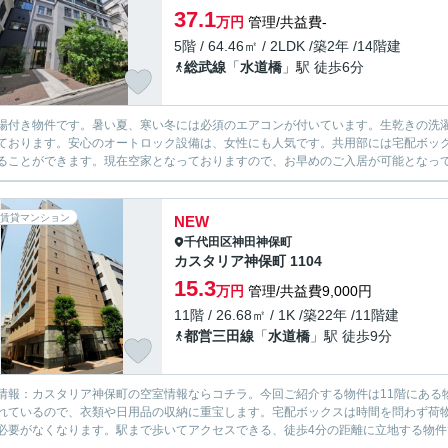
37.1
万円
管理/共益費-
5階 / 64.46㎡ / 2LDK /築2年 /14階建
総武線
「
水道橋
」駅 徒歩6分
場付き物件です。暑い夏、寒い冬には必須のエアコンが付いています。生乾きの洗
ております。安心のオートロック設備は、女性にも人気です。共用部には宅配ボッ
ることができます。現在空家となっておりますので、お早めのご入居が可能となってお
賃貸マンション
NEW
千代田区
神田神保町
カスタリア神保町 1104
15.3
万円
管理/共益費9,000円
11階 / 26.68㎡ / 1K /築22年 /11階建
都営三田線
「
水道橋
」駅 徒歩9分
情報：カスタリア神保町の空室情報ならコチラ。今回ご紹介する物件は11階にある
れているので、衣類や日用品の収納に重宝します。宅配ボックスは時間を問わず荷
必要がなくなります。駅まで歩いてアクセスできる、徒歩4分の距離に立地する物件で