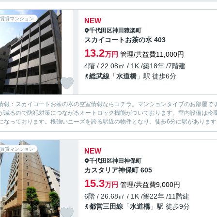
賃貸マンション
NEW
千代田区
神田猿楽町
スカイコートお茶の水 403
13.2
万円
管理/共益費11,000円
4階 / 22.08㎡ / 1K /築18年 /7階建
総武線
「
水道橋
」駅 徒歩6分
情報：スカイコートお茶の水の空室情報ならコチラ。マンションタイプのお部屋です
が減るので防犯対策につながるオートロック機能がついております。室内設備は冷
になっております。根強いニーズを誇る駅近の物件となり、徒歩6分に駅があります。
賃貸マンション
NEW
千代田区
神田神保町
カスタリア神保町 605
15.3
万円
管理/共益費9,000円
6階 / 26.68㎡ / 1K /築22年 /11階建
都営三田線
「
水道橋
」駅 徒歩9分