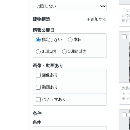
「カ
がで
建物構造
追加する
用す
情報公開日
指定しない
本日
3日以内
1週間以内
画像・動画あり
画像あり
動画あり
外装
ト・
ティ
パノラマあり
条件
条件