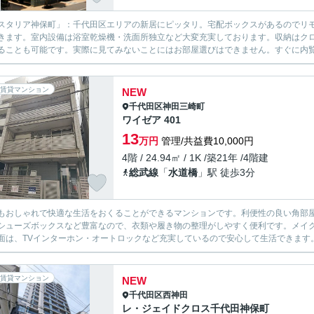
スタリア神保町」：千代田区エリアの新居にピッタリ。宅配ボックスがあるのでリ
きます。室内設備は浴室乾燥機・洗面所独立など大変充実しております。収納はク
ることも可能です。実際に見てみないことにはお部屋選びはできません。すぐに内覧も
賃貸マンション
NEW
千代田区
神田三崎町
ワイゼア 401
13
万円
管理/共益費10,000円
4階 / 24.94㎡ / 1K /築21年 /4階建
総武線
「
水道橋
」駅 徒歩3分
もおしゃれで快適な生活をおくることができるマンションです。利便性の良い角部
シューズボックスなど豊富なので、衣類や履き物の整理がしやすく便利です。メイ
面は、TVインターホン・オートロックなど充実しているので安心して生活できます。
賃貸マンション
NEW
千代田区
西神田
レ・ジェイドクロス千代田神保町