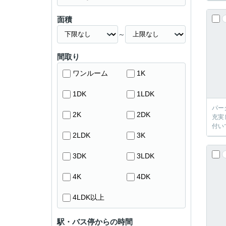
面積
～
間取り
ワンルーム
1K
1DK
1LDK
パー
2K
2DK
充実
付い
2LDK
3K
3DK
3LDK
4K
4DK
4LDK以上
駅・バス停からの時間