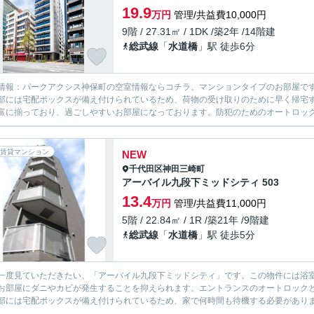
19.9
万円
管理/共益費10,000円
9階 / 27.31㎡ / 1DK /築2年 /14階建
総武線
「
水道橋
」駅 徒歩6分
情報：パークアクシス神保町の空室情報ならコチラ。マンションタイプのお部屋で
部には宅配ボックスが備え付けられているため、荷物の受け取りのために早く帰宅
富に揃っており、過ごしやすいお部屋になっております。防犯のためのオートロック
賃貸マンション
NEW
千代田区
神田三崎町
アーバイル九段下ミッドシティ 503
13.4
万円
管理/共益費11,000円
5階 / 22.84㎡ / 1R /築21年 /9階建
総武線
「
水道橋
」駅 徒歩5分
一度見ていただきたい、「アーバイル九段下ミッドシティ」です。この物件には浴
お部屋にダニやカビが発生することを抑えられます。エントランスのオートロック
部には宅配ボックスが備え付けられているため、家で何時間も待機する必要がありませ