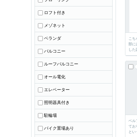
ロフト付き
メゾネット
ベランダ
こち
部に
した
バルコニー
ルーフバルコニー
オール電化
エレベーター
照明器具付き
駐輪場
ベル
てお
バイク置場あり
とい