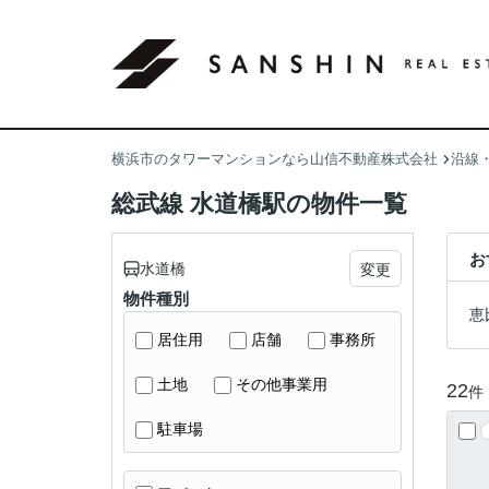
横浜市のタワーマンションなら山信不動産株式会社
沿線
総武線 水道橋駅の物件一覧
お
水道橋
変更
物件種別
恵
居住用
店舗
事務所
土地
その他事業用
22
件
駐車場