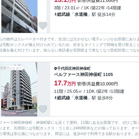
万円
管理/共益費11,000円
3階 / 23.01㎡ / 1K /築22年 /14階建
総武線
「
水道橋
」駅 徒歩14分
らの物件はエレベーター付きです。生活には欠かせない電子レンジがお部屋にあり
は宅配ボックスが備え付けられているため、好きなタイミングで荷物を受け取るこ
設備を備え付けています。知らない来訪者が玄関前まで来なくなり防犯対策につなが
賃貸マンション
千代田区
神田神保町
ベルファース神田神保町 1105
17.7
万円
管理/共益費10,000円
11階 / 25.05㎡ / 1DK /築2年 /13階建
総武線
「
水道橋
」駅 徒歩8分
ファース神田神保町：神保町駅にも近くて便利。11階にあるお部屋です、ぜひご覧
ります。共用部には宅配ボックス・ゴミ出し24時間OKなどが揃っております。オ
う環境は安心感につながります。周辺には、徒歩4分で利用できる駅があります。お部