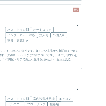
敷0
バス・トイレ別
オートロック
インターネット対応
法人可
外国人可
家具・家電付き
。こちらは1Kの物件です。知らない来訪者が玄関前まで来る
蔵庫・洗濯機・ベッドなど豊富に揃っており、過ごしやすいお
千代田区エリアで新たな生活を始めたい...
もっと見る
バス・トイレ別
室内洗濯機置場
エアコン
バルコニー
フローリング
駐輪場