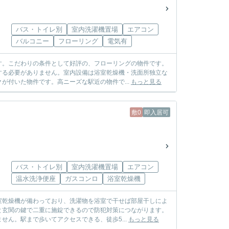
バス・トイレ別
室内洗濯機置場
エアコン
バルコニー
フローリング
電気有
す。こだわりの条件として好評の、フローリングの物件です。
する必要がありません。室内設備は浴室乾燥機・洗面所独立な
が付いた物件です。高ニーズな駅近の物件で...
もっと見る
敷0
即入居可
バス・トイレ別
室内洗濯機置場
エアコン
温水洗浄便座
ガスコンロ
浴室乾燥機
室乾燥機が備わっており、洗濯物を浴室で干せば部屋干しによ
と玄関の鍵で二重に施錠できるので防犯対策につながります。
ん。駅まで歩いてアクセスできる、徒歩5...
もっと見る