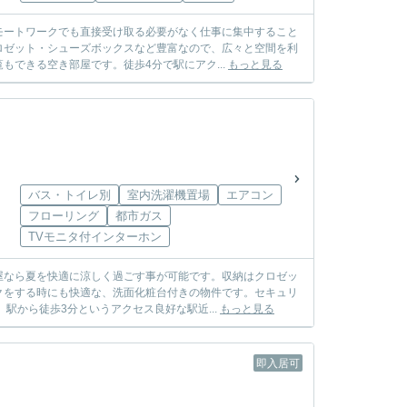
モートワークでも直接受け取る必要がなく仕事に集中すること
ロゼット・シューズボックスなど豊富なので、広々と空間を利
できる空き部屋です。徒歩4分で駅にアク...
もっと見る
バス・トイレ別
室内洗濯機置場
エアコン
フローリング
都市ガス
TVモニタ付インターホン
屋なら夏を快適に涼しく過ごす事が可能です。収納はクロゼッ
クをする時にも快適な、洗面化粧台付きの物件です。セキュリ
駅から徒歩3分というアクセス良好な駅近...
もっと見る
即入居可