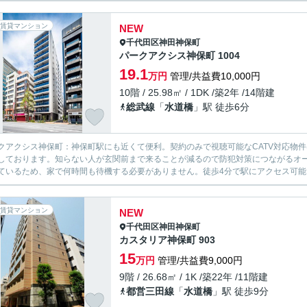
賃貸マンション
NEW
千代田区
神田神保町
パークアクシス神保町 1004
19.1
万円
管理/共益費10,000円
10階 / 25.98㎡ / 1DK /築2年 /14階建
総武線
「
水道橋
」駅 徒歩6分
クアクシス神保町：神保町駅にも近くて便利。契約のみで視聴可能なCATV対応物
しております。知らない人が玄関前まで来ることが減るので防犯対策につながるオ
ているため、家で何時間も待機する必要がありません。徒歩4分で駅にアクセス可能な
賃貸マンション
NEW
千代田区
神田神保町
カスタリア神保町 903
15
万円
管理/共益費9,000円
9階 / 26.68㎡ / 1K /築22年 /11階建
都営三田線
「
水道橋
」駅 徒歩9分