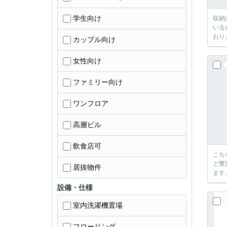
学生向け
収納
いる
おり
カップル向け
女性向け
ファミリー向け
ワンフロア
高層ビル
飲食店可
こち
ど豊
居抜物件
ます
設備・仕様
室内洗濯機置場
フローリング