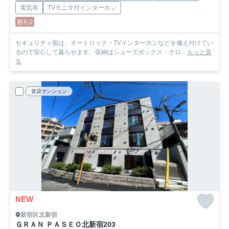
電気有
TVモニタ付インターホン
敷礼0
セキュリティ面は、オートロック・TVインターホンなどを備え付けてい
るので安心して暮らせます。収納はシューズボックス・クロ...
もっと見
る
賃貸マンション
NEW
新宿区北新宿
ＧＲＡＮ ＰＡＳＥＯ北新宿
203