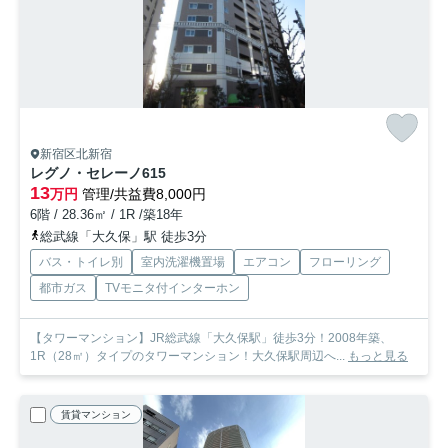
新宿区北新宿
レグノ・セレーノ
615
13
万円
管理/共益費8,000円
6階 / 28.36㎡ / 1R /築18年
総武線「大久保」駅 徒歩3分
バス・トイレ別
室内洗濯機置場
エアコン
フローリング
都市ガス
TVモニタ付インターホン
【タワーマンション】JR総武線「大久保駅」徒歩3分！2008年築、
1R（28㎡）タイプのタワーマンション！大久保駅周辺へ...
もっと見る
賃貸マンション