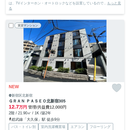
は、TVインターホン・オートロックなどを設置しているので...
もっと見
る
賃貸マンション
NEW
新宿区北新宿
ＧＲＡＮ ＰＡＳＥＯ北新宿
305
12.7
万円
管理/共益費12,000円
2階 / 21.90㎡ / 1K /築2年
総武線「大久保」駅 徒歩9分
バス・トイレ別
室内洗濯機置場
エアコン
フローリング