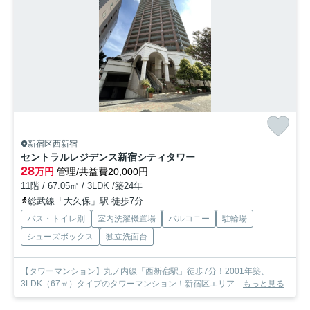
新宿区西新宿
セントラルレジデンス新宿シティタワー
28
万円
管理/共益費20,000円
11階 / 67.05㎡ / 3LDK /築24年
総武線「大久保」駅 徒歩7分
バス・トイレ別
室内洗濯機置場
バルコニー
駐輪場
シューズボックス
独立洗面台
【タワーマンション】丸ノ内線「西新宿駅」徒歩7分！2001年築、
3LDK（67㎡）タイプのタワーマンション！新宿区エリア...
もっと見る