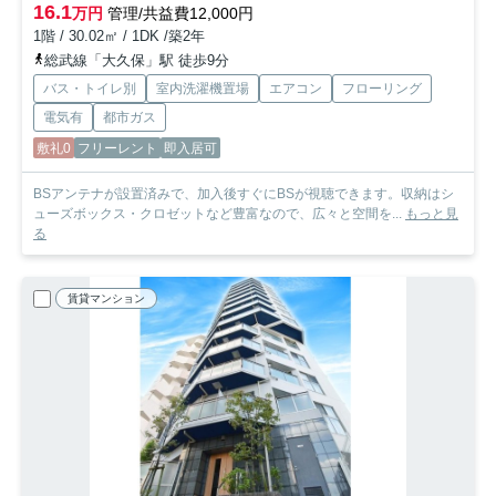
16.1
万円
管理/共益費12,000円
1階 / 30.02㎡ / 1DK /築2年
総武線「大久保」駅 徒歩9分
バス・トイレ別
室内洗濯機置場
エアコン
フローリング
電気有
都市ガス
敷礼0
フリーレント
即入居可
BSアンテナが設置済みで、加入後すぐにBSが視聴できます。収納はシ
ューズボックス・クロゼットなど豊富なので、広々と空間を...
もっと見
る
賃貸マンション