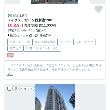
新宿区北新宿
メイクスデザイン西新宿
1301
16.2
万円
管理/共益費11,000円
13階 / 26.64㎡ / 1K /築12年
総武線「大久保」駅 徒歩7分
バス・トイレ別
室内洗濯機置場
エアコン
フローリング
都市ガス
TVモニタ付インターホン
敷0
「メイクスデザイン西新宿」のここがイチオシ。こちらのお部屋は角部
屋です。室内設備は浴室乾燥機・洗面所独立などが揃っている...
もっと
見る
賃貸マンション