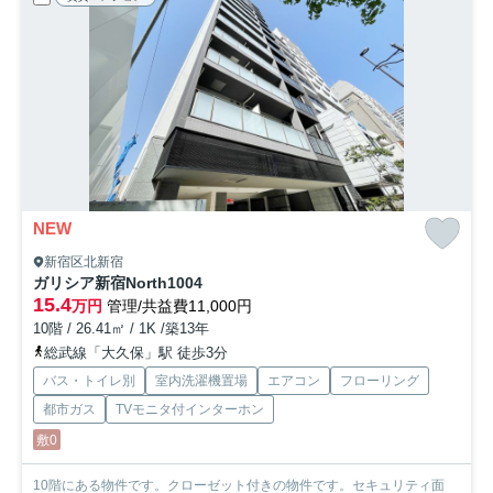
NEW
新宿区北新宿
ガリシア新宿North
1004
15.4
万円
管理/共益費11,000円
10階 / 26.41㎡ / 1K /築13年
総武線「大久保」駅 徒歩3分
バス・トイレ別
室内洗濯機置場
エアコン
フローリング
都市ガス
TVモニタ付インターホン
敷0
10階にある物件です。クローゼット付きの物件です。セキュリティ面