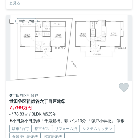
と見る
中古一戸建
世田谷区祖師谷
世田谷区祖師谷六丁目戸建②
7,799
万円
- / 78.83㎡ / 3LDK /築25年
小田急小田原線「千歳船橋」駅 バス10分 「塚戸小学校」 停歩12分
駐車2台可
都市ガス
リフォーム済
システムキッチン
食器洗い乾燥機
浴室乾燥機