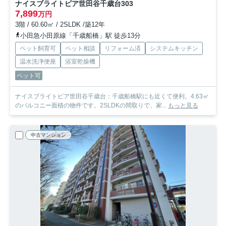
ナイスブライトピア世田谷千歳台
303
7,899
万円
3階 / 60.60㎡ / 2SLDK /築12年
小田急小田原線「千歳船橋」駅 徒歩13分
ペット飼育可
ペット相談
リフォーム済
システムキッチン
温水洗浄便座
浴室乾燥機
ペット可
ナイスブライトピア世田谷千歳台：千歳船橋駅にも近くて便利。4.63㎡
のバルコニー面積の物件です。2SLDKの間取りで、家...
もっと見る
中古マンション