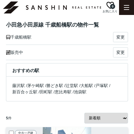
0
お気に入り
小田急小田原線 千歳船橋駅の物件一覧
千歳船橋駅
変更
販売中
変更
おすすめの駅
藤沢駅
/
茅ケ崎駅
/
勝どき駅
/
辻堂駅
/
大船駅
/
戸塚駅
/
新百合ヶ丘駅
/
田町駅
/
恵比寿駅
/
池袋駅
5
件
中古一戸建