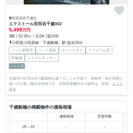
世田谷区千歳台
エクストール世田谷千歳
302
5,499
万円
3階 / 52.09㎡ / 2LDK /築20年
小田急小田原線「千歳船橋」駅 徒歩20分
ペット飼育可
ペット相談
エレベーター
リフォーム済
駐輪場
システムキッチン
ペット可
店舗等の住宅以外の建築物も建てることが可能で、容積率・高さ制限が
緩いのが第二種住居地域です。浴室乾燥機付きの物件は、乾燥...
もっと
見る
千歳船橋の掲載物件の価格相場
価格相場
空室件数
-
-
1R～1K