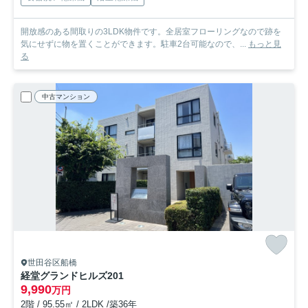
開放感のある間取りの3LDK物件です。全居室フローリングなので跡を
気にせずに物を置くことができます。駐車2台可能なので、...
もっと見
る
中古マンション
世田谷区船橋
経堂グランドヒルズ
201
9,990
万円
2階 / 95.55㎡ / 2LDK /築36年