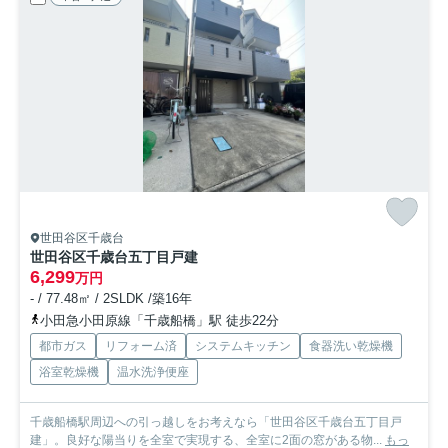
世田谷区千歳台
世田谷区千歳台五丁目戸建
6,299
万円
- / 77.48㎡ / 2SLDK /築16年
小田急小田原線「千歳船橋」駅 徒歩22分
都市ガス
リフォーム済
システムキッチン
食器洗い乾燥機
浴室乾燥機
温水洗浄便座
千歳船橋駅周辺への引っ越しをお考えなら「世田谷区千歳台五丁目戸
建」。良好な陽当りを全室で実現する、全室に2面の窓がある物...
もっ