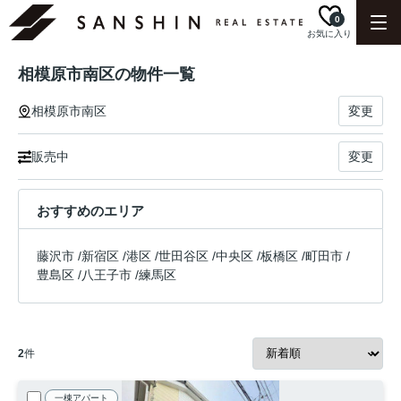
0
お気に入り
相模原市南区の物件一覧
相模原市南区
変更
販売中
変更
おすすめのエリア
藤沢市
/
新宿区
/
港区
/
世田谷区
/
中央区
/
板橋区
/
町田市
/
豊島区
/
八王子市
/
練馬区
2
件
一棟アパート