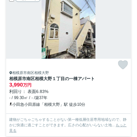
相模原市南区相模大野
相模原市南区相模大野１丁目の一棟アパート
3,990
万円
利回り： 表面6.83%
- / 99.30㎡ / - /築37年
小田急小田原線「相模大野」駅 徒歩10分
建物がごちゃごちゃすることがない第一種低層住居専用地域なので、静
かに快適に過ごすことができます。広さの心配がいらない土地...
もっと
見る