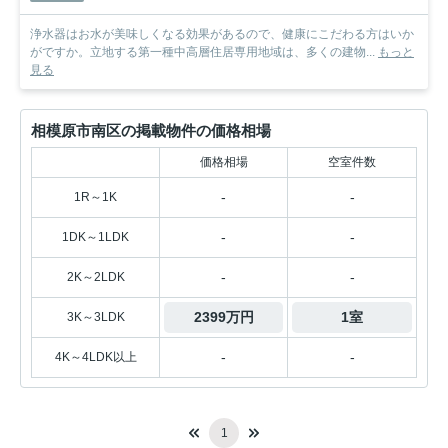
浄水器はお水が美味しくなる効果があるので、健康にこだわる方はいか
がですか。立地する第一種中高層住居専用地域は、多くの建物...
もっと
見る
相模原市南区の掲載物件の価格相場
価格相場
空室件数
-
-
1R～1K
-
-
1DK～1LDK
-
-
2K～2LDK
2399万円
1室
3K～3LDK
-
-
4K～4LDK以上
1