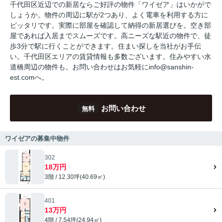
千代田区近辺での新居ならご好評の物件「ワイゼア」はいかがで
しょうか。物件の周辺に駅が2つあり、よく電車を利用する方に
ピッタリです。実際に部屋を確認して納得の新居選びを。空き部
屋であれば入居までスムーズです。高ニーズな駅近の物件で、徒
歩3分で駅に行くことができます。住まい探しを当社がお手伝
い。千代田区エリアの賃貸情報も多数ございます。住みやすい水
道橋周辺の物件も。お問い合わせはお気軽にinfo@sanshin-
est.comへ。
お問い合わせ
無料
ワイゼアの募集中物件
302
18万円
3階 / 12.30坪(40.69㎡)
401
13万円
4階 / 7.54坪(24.94㎡)