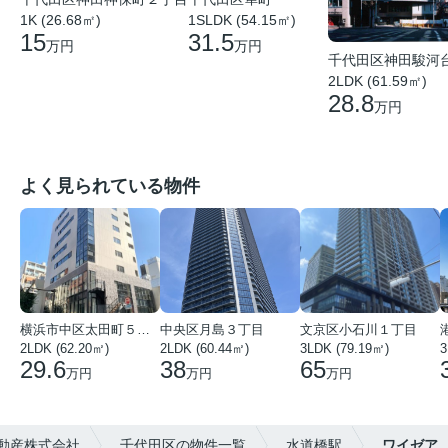
1K (26.68㎡)
1SLDK (54.15㎡)
15
31.5
万円
万円
千代田区神田駿河
2LDK (61.59㎡)
28.8
万円
よく見られている物件
横浜市中区太田町５丁目
中央区月島３丁目
文京区小石川１丁目
2LDK (62.20㎡)
2LDK (60.44㎡)
3LDK (79.19㎡)
3
29.6
38
65
万円
万円
万円
動産株式会社
千代田区の物件一覧
水道橋駅
ワイゼア