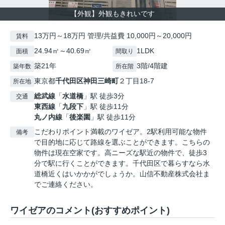
【外観】外観もきれいです
13万円～18万円 管理/共益費 10,000円～20,000円
賃料
24.94㎡～40.69㎡
1LDK
面積
間取り
築21年
3階/4階建
築年数
所在階
東京都
千代田区
神田三崎町
２丁目18-7
所在地
総武線
「
水道橋
」駅 徒歩3分
交通
東西線
「
九段下
」駅 徒歩11分
丸ノ内線
「
後楽園
」駅 徒歩11分
こだわりポイント満載のワイゼア。2駅利用可能な物件
備考
で目的地に応じて路線を選ぶことができます。こちらの
物件は現在空家です。高ニーズな駅近の物件で、徒歩3
分で駅に行くことができます。千代田区で暮らすなら水
道橋近くはいかかがでしょうか。山信不動産株式会社ま
でご連絡ください。
ワイゼアのコメント(おすすめポイント)