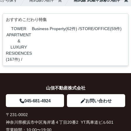
駅から探す
南武線の物件一覧
南武線 武蔵中原駅の物件一覧
おすすめこだわり特集
TOWER
Business Property(62件)
STORE/OFFICE(59件)
APARTMENT
&
LUXURY
RESIDENCES
(167件)
山信不動産株式会社
045-681-4924
お問い合わせ
〒231-0002
神奈川県横浜市中区海岸通４丁目20番2 YT馬車道ビル501
営業時間：
10:00〜19:00