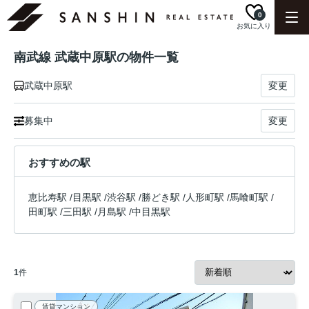
0
お気に入り
南武線 武蔵中原駅の物件一覧
武蔵中原駅
変更
募集中
変更
おすすめの駅
恵比寿駅
/
目黒駅
/
渋谷駅
/
勝どき駅
/
人形町駅
/
馬喰町駅
/
田町駅
/
三田駅
/
月島駅
/
中目黒駅
1
件
賃貸マンション