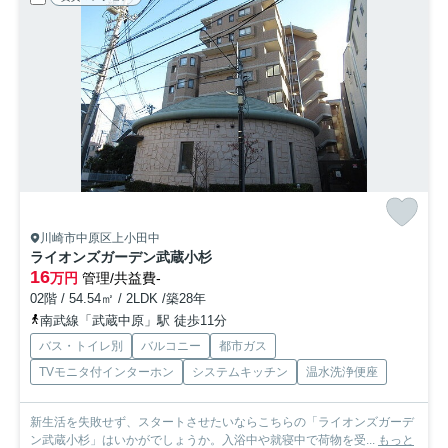
川崎市中原区上小田中
ライオンズガーデン武蔵小杉
16
万円
管理/共益費-
02階 / 54.54㎡ / 2LDK /築28年
南武線「武蔵中原」駅 徒歩11分
バス・トイレ別
バルコニー
都市ガス
TVモニタ付インターホン
システムキッチン
温水洗浄便座
新生活を失敗せず、スタートさせたいならこちらの「ライオンズガーデ
ン武蔵小杉」はいかがでしょうか。入浴中や就寝中で荷物を受...
もっと