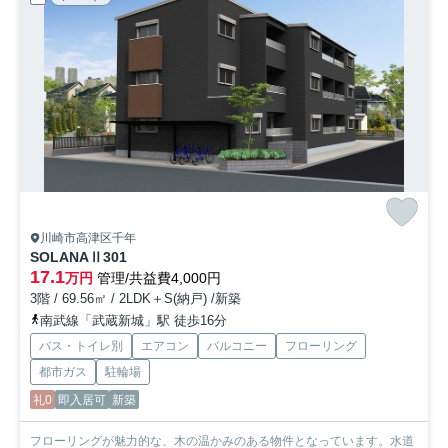
川崎市高津区千年
SOLANAⅡ
301
17.1
万円
管理/共益費4,000円
3階 / 69.56㎡ / 2LDK＋S(納戸) /新築
南武線「武蔵新城」駅 徒歩16分
バス・トイレ別
エアコン
バルコニー
フローリング
都市ガス
駐輪場
礼0
即入居可
新築
フローリングが魅力的な、木の温かみのある物件となっています。水道