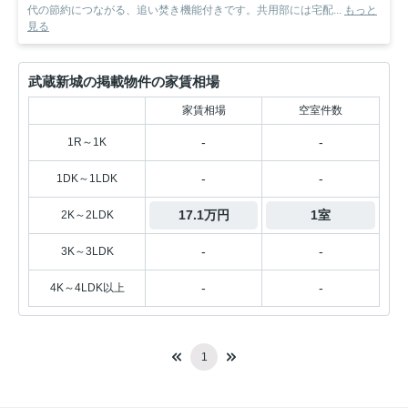
代の節約につながる、追い焚き機能付きです。共用部には宅配...
もっと
見る
武蔵新城の掲載物件の家賃相場
家賃相場
空室件数
-
-
1R～1K
-
-
1DK～1LDK
17.1万円
1室
2K～2LDK
-
-
3K～3LDK
-
-
4K～4LDK以上
1