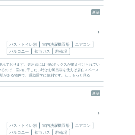
新築
バス・トイレ別
室内洗濯機置場
エアコン
バルコニー
都市ガス
駐輪場
優れております。共用部には宅配ボックスが備え付けられてい
いるので、室内に干したい時はお風呂場を使えば居住スペース
がある物件で、通勤通学に便利です。江...
もっと見る
新築
バス・トイレ別
室内洗濯機置場
エアコン
バルコニー
都市ガス
駐輪場