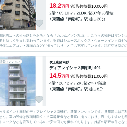
18.2
万円
管理/共益費10,000円
2階 / 65.10㎡ / 2LDK /築37年 /8階建
東西線
「
南砂町
」駅 徒歩20分
町駅周辺への引っ越しをお考えなら「カルムメゾン丸山」。こちらの物件はマンシ
備も新しく生まれ変わっています。収納はシューズボックス・ウォークインクロゼ
設備はエアコン・洗面台などが揃っており、とても充実しています。現在空き室のこ
賃貸マンション
江東区
南砂
ディアレイシャス南砂町 401
14.5
万円
管理/共益費11,000円
4階 / 28.42㎡ / 2K /築2年 /7階建
東西線
「
南砂町
」駅 徒歩8分
わりポイント満載のディアレイシャス南砂町。新築マンションです。共用部には宅
せん。室内設備は洗面所独立・浴室乾燥機など豊富に揃っており、過ごしやすいお部
トロックなどを設置しているので安全面でも優れております。好評の駅近物件となって