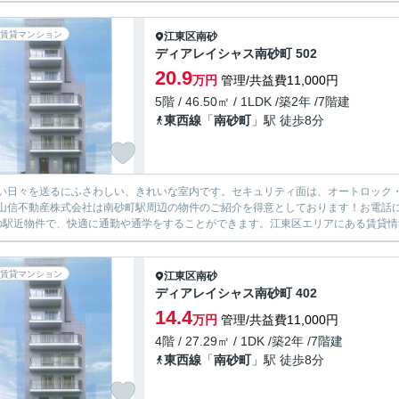
賃貸マンション
江東区
南砂
ディアレイシャス南砂町 502
20.9
万円
管理/共益費11,000円
5階 / 46.50㎡ / 1LDK /築2年 /7階建
東西線
「
南砂町
」駅 徒歩8分
い日々を送るにふさわしい、きれいな室内です。セキュリティ面は、オートロック・
山信不動産株式会社は南砂町駅周辺の物件のご紹介を得意としております！お電話にてお問い
の駅近物件で、快適に通勤や通学をすることができます。江東区エリアにある賃貸情報
賃貸マンション
江東区
南砂
ディアレイシャス南砂町 402
14.4
万円
管理/共益費11,000円
4階 / 27.29㎡ / 1DK /築2年 /7階建
東西線
「
南砂町
」駅 徒歩8分