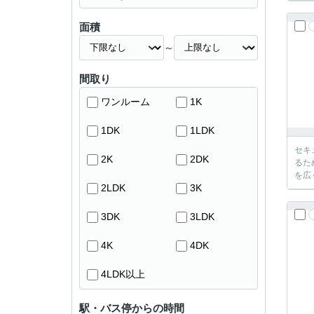
面積
～
間取り
ワンルーム
1K
1DK
1LDK
セキ
2K
2DK
るた
を広
2LDK
3K
3DK
3LDK
4K
4DK
4LDK以上
駅・バス停からの時間