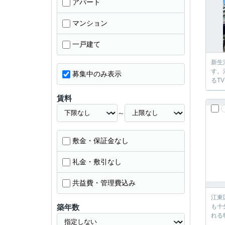
アパート
マンション
一戸建て
新生
す。
募集中のみ表示
るT
賃料
～
敷金・保証金なし
礼金・敷引なし
共益費・管理費込み
江東
築年数
も十
れる