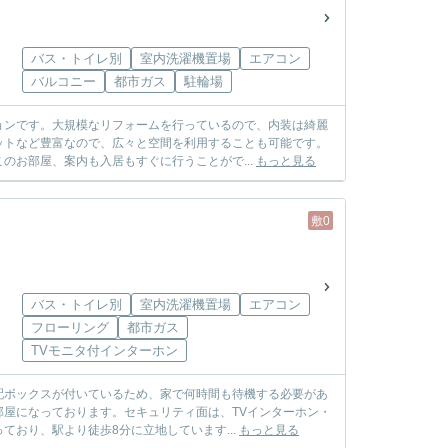
バス・トイレ別
室内洗濯機置場
エアコン
バルコニー
都市ガス
駐輪場
ョンです。大規模なリフォームを行っているので、内装は綺麗
ットなど豊富なので、広々と空間を利用することも可能です。
のお部屋、案内も入居もすぐに行うことがで...
もっと見る
敷0
バス・トイレ別
室内洗濯機置場
エアコン
フローリング
都市ガス
TVモニタ付インターホン
配ボックスが付いているため、家で何時間も待機する必要があ
屋になっております。セキュリティ面は、TVインターホン・
おり、駅より徒歩8分に立地しています...
もっと見る