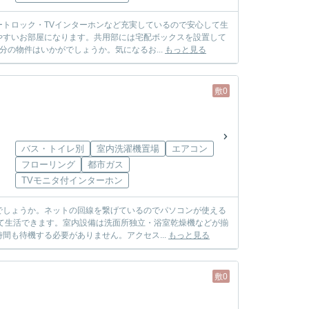
トロック・TVインターホンなど充実しているので安心して生
やすいお部屋になります。共用部には宅配ボックスを設置して
の物件はいかがでしょうか。気になるお...
もっと見る
敷0
バス・トイレ別
室内洗濯機置場
エアコン
フローリング
都市ガス
TVモニタ付インターホン
でしょうか。ネットの回線を繋げているのでパソコンが使える
て生活できます。室内設備は洗面所独立・浴室乾燥機などが揃
間も待機する必要がありません。アクセス...
もっと見る
敷0