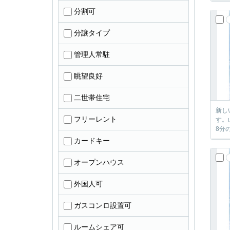
分割可
分譲タイプ
管理人常駐
眺望良好
二世帯住宅
新し
フリーレント
す。
8分
カードキー
オープンハウス
外国人可
ガスコンロ設置可
ルームシェア可