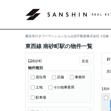
横浜市のタワーマンションなら山信不動産株式会社
沿線
東西線 南砂町駅の物件一覧
お
南砂町
変更
物件種別
恵
居住用
店舗
事務所
土地
その他事業用
16
件
駐車場