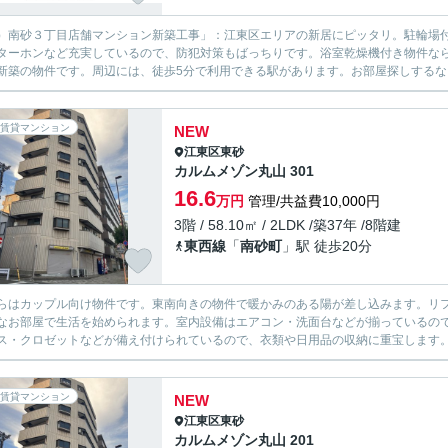
）南砂３丁目店舗マンション新築工事」：江東区エリアの新居にピッタリ。駐輪場付
ターホンなど充実しているので、防犯対策もばっちりです。浴室乾燥機付き物件な
新築の物件です。周辺には、徒歩5分で利用できる駅があります。お部屋探しするなら、まずはi
賃貸マンション
NEW
江東区
東砂
カルムメゾン丸山 301
16.6
万円
管理/共益費10,000円
3階 / 58.10㎡ / 2LDK /築37年 /8階建
東西線
「
南砂町
」駅 徒歩20分
らはカップル向け物件です。東南向きの物件で暖かみのある陽が差し込みます。リ
なお部屋で生活を始められます。室内設備はエアコン・洗面台などが揃っているの
ス・クロゼットなどが備え付けられているので、衣類や日用品の収納に重宝します。
賃貸マンション
NEW
江東区
東砂
カルムメゾン丸山 201