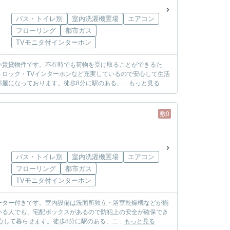
バス・トイレ別
室内洗濯機置場
エアコン
フローリング
都市ガス
TVモニタ付インターホン
い賃貸物件です。不在時でも荷物を受け取ることができるた
ロック・TVインターホンなど充実しているので安心して生活
になっております。徒歩8分に駅のある、...
もっと見る
敷0
バス・トイレ別
室内洗濯機置場
エアコン
フローリング
都市ガス
TVモニタ付インターホン
ーター付きです。室内設備は洗面所独立・浴室乾燥機などが揃
いる人でも、宅配ボックスがあるので防犯上の安全が確保でき
して暮らせます。徒歩8分に駅のある、ニ...
もっと見る