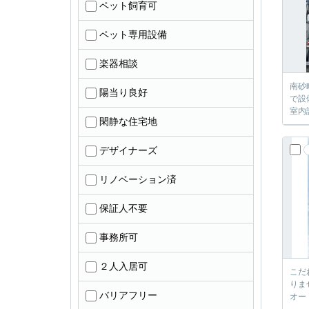
ペット飼育可
ペット専用設備
楽器相談
南砂
陽当り良好
で設
室内
閑静な住宅地
デザイナーズ
リノベーション済
保証人不要
事務所可
２人入居可
こだ
りま
バリアフリー
オー