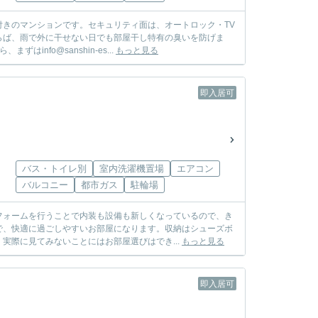
きのマンションです。セキュリティ面は、オートロック・TV
らば、雨で外に干せない日でも部屋干し特有の臭いを防げま
nfo@sanshin-es...
もっと見る
即入居可
バス・トイレ別
室内洗濯機置場
エアコン
バルコニー
都市ガス
駐輪場
フォームを行うことで内装も設備も新しくなっているので、き
で、快適に過ごしやすいお部屋になります。収納はシューズボ
実際に見てみないことにはお部屋選びはでき...
もっと見る
即入居可