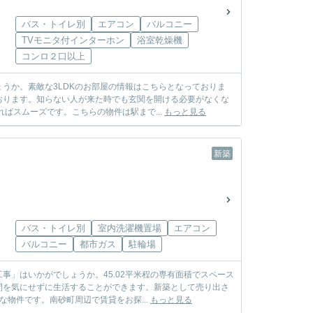
バス・トイレ別
エアコン
バルコニー
TVモニタ付インターホン
浴室乾燥機
コンロ２口以上
うか。素敵な3LDKのお部屋の情報はこちらとなっておりま
おります。知らない人が来た時でも玄関を開ける必要がなくな
ばスムーズです。こちらの物件は駅まで...
もっと見る
新築
バス・トイレ別
室内洗濯機置場
エアコン
バルコニー
都市ガス
駐輪場
」はいかがでしょうか。45.02平米程の専有面積でスペース
間を気にせずに生活することができます。新築として売り出さ
物件です。南砂町周辺で賃貸をお探...
もっと見る