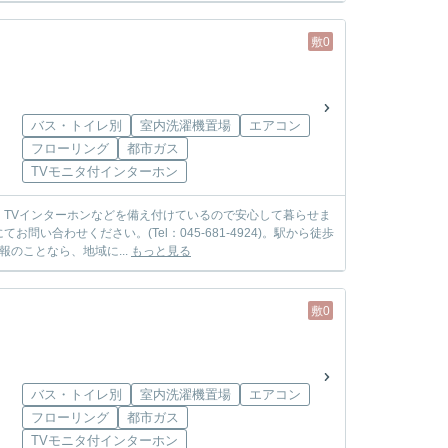
敷0
バス・トイレ別
室内洗濯機置場
エアコン
フローリング
都市ガス
TVモニタ付インターホン
TVインターホンなどを備え付けているので安心して暮らせま
合わせください。(Tel：045-681-4924)。駅から徒歩
のことなら、地域に...
もっと見る
敷0
バス・トイレ別
室内洗濯機置場
エアコン
フローリング
都市ガス
TVモニタ付インターホン