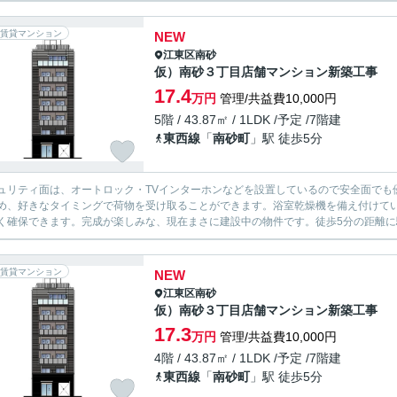
賃貸マンション
NEW
江東区
南砂
仮）南砂３丁目店舗マンション新築工事
17.4
万円
管理/共益費10,000円
5階 / 43.87㎡ / 1LDK /予定 /7階建
東西線
「
南砂町
」駅 徒歩5分
ュリティ面は、オートロック・TVインターホンなどを設置しているので安全面でも
め、好きなタイミングで荷物を受け取ることができます。浴室乾燥機を備え付けて
く確保できます。完成が楽しみな、現在まさに建設中の物件です。徒歩5分の距離に駅
賃貸マンション
NEW
江東区
南砂
仮）南砂３丁目店舗マンション新築工事
17.3
万円
管理/共益費10,000円
4階 / 43.87㎡ / 1LDK /予定 /7階建
東西線
「
南砂町
」駅 徒歩5分