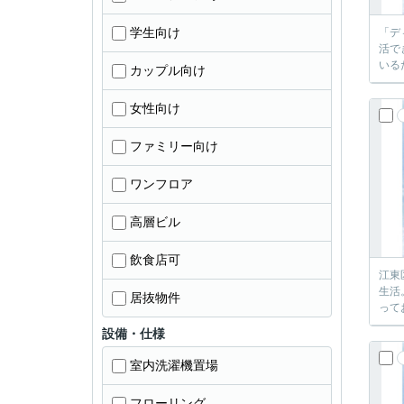
学生向け
「デ
活で
いる
カップル向け
女性向け
ファミリー向け
ワンフロア
高層ビル
飲食店可
江東
生活
居抜物件
って
設備・仕様
室内洗濯機置場
フローリング