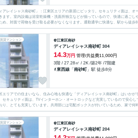
ィアレイシャス南砂町」：江東区エリアの新居にピッタリ。セキュリティ面は、オー
きます。室内設備は浴室乾燥機・洗面所独立などが揃っているので、快適に過ごし
ため、対面で荷物を受け取る必要がなくなります。通勤通学に快適な、駅から徒歩8分
賃貸マンション
江東区
南砂
ディアレイシャス南砂町 304
14.3
万円
管理/共益費11,000円
3階 / 27.28㎡ / 2K /築2年 /7階建
東西線
「
南砂町
」駅 徒歩8分
区エリアでの住まいなら、住み心地も快適な「ディアレイシャス南砂町」はいかが
。セキュリティ面は、TVインターホン・オートロックなど充実しているので安心し
おり、とても充実しています。共用部には宅配ボックスが付いているため、家で何時
賃貸マンション
江東区
南砂
ディアレイシャス南砂町 204
14.2