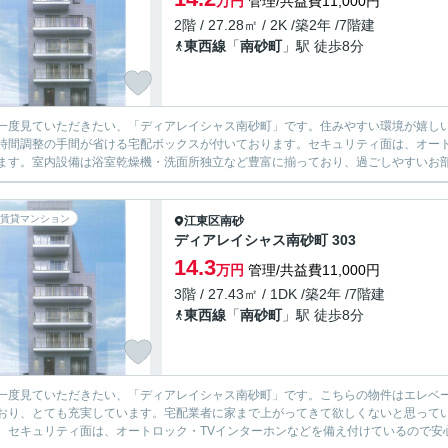
万円
管理/共益費11,000円
2階 / 27.28㎡ / 2K /築2年 /7階建
東西線
「
南砂町
」駅 徒歩8分
一度見ていただきたい、「ディアレイシャス南砂町」です。住みやすい環境が嬉し
時間調整の手間が省ける宅配ボックスが付いております。セキュリティ面は、オート
ます。室内設備は浴室乾燥機・洗面所独立など豊富に揃っており、過ごしやすいお部屋
賃貸マンション
江東区
南砂
ディアレイシャス南砂町 303
14.3
万円
管理/共益費11,000円
3階 / 27.43㎡ / 1DK /築2年 /7階建
東西線
「
南砂町
」駅 徒歩8分
一度見ていただきたい、「ディアレイシャス南砂町」です。こちらの物件はエレベ
おり、とても充実しています。宅配業者に家まで上がってきて欲しくないと思って
。セキュリティ面は、オートロック・TVインターホンなどを備え付けているので安心