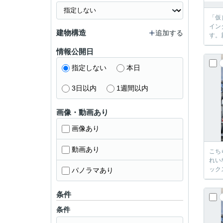
「仮
イン
建物構造
追加する
す。
情報公開日
指定しない
本日
3日以内
1週間以内
画像・動画あり
画像あり
動画あり
こち
れい
ック
パノラマあり
条件
条件