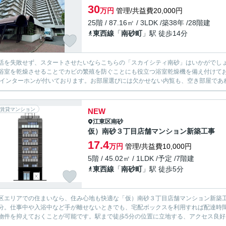
30
万円
管理/共益費20,000円
25階 / 87.16㎡ / 3LDK /築38年 /28階建
東西線
「
南砂町
」駅 徒歩14分
活を失敗せず、スタートさせたいならこちらの「スカイシティ南砂」はいかがでしょ
浴室を乾燥させることでカビの繁殖を防ぐことにも役立つ浴室乾燥機を備え付けて
Vインターホンが付いております。お部屋選びには欠かせない内覧も、空き部屋であれ
賃貸マンション
NEW
江東区
南砂
仮）南砂３丁目店舗マンション新築工事
17.4
万円
管理/共益費10,000円
5階 / 45.02㎡ / 1LDK /予定 /7階建
東西線
「
南砂町
」駅 徒歩5分
区エリアでの住まいなら、住み心地も快適な「仮）南砂３丁目店舗マンション新築工事
分。仕事中や入浴中など手が離せないときでも、宅配ボックスを利用すれば配達時
物件を抑えておくことが可能です。駅まで徒歩5分の位置に立地する、アクセス良好な