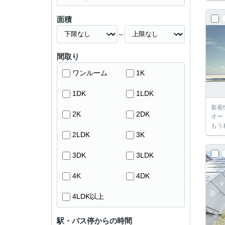
面積
～
間取り
ワンルーム
1K
1DK
1LDK
新着
2K
2DK
オー
もう
2LDK
3K
3DK
3LDK
4K
4DK
4LDK以上
駅・バス停からの時間