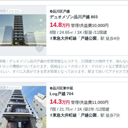
賃貸マンション
品川区
戸越
デュオメゾン品川戸越 803
14.8
万円
管理/共益費10,000円
8階 / 24.65㎡ / 1K /新築 /11階建
東急大井町線
「
戸越公園
」駅 徒歩4分
情報：デュオメゾン品川戸越の空室情報ならコチラ。11階建ての物件です。知らな
トロック機能がついております。収納はシューズボックス・クロゼットなど豊富な
れしい、すぐに入居ができる空き部屋となっております。駅まで歩いてアクセスできる
賃貸マンション
品川区
東中延
Log戸越 704
14.3
万円
管理/共益費11,000円
7階 / 21.75㎡ / 1K /築2年 /12階建
東急大井町線
「
戸越公園
」駅 徒歩7分