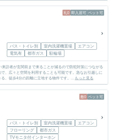
礼0
即入居可
ペット可
バス・トイレ別
室内洗濯機置場
エアコン
電気有
都市ガス
駐輪場
い来訪者が玄関前まで来ることが減るので防犯対策につながる
ので、広々と空間を利用することも可能です。急なお引越しに
、徒歩4分の距離に立地する物件です。...
もっと見る
敷0
ペット可
バス・トイレ別
室内洗濯機置場
エアコン
フローリング
都市ガス
TVモニタ付インターホン