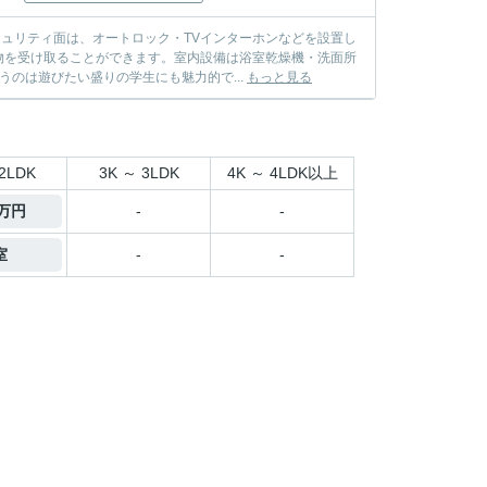
キュリティ面は、オートロック・TVインターホンなどを設置し
物を受け取ることができます。室内設備は浴室乾燥機・洗面所
のは遊びたい盛りの学生にも魅力的で...
もっと見る
2LDK
3K ～ 3LDK
4K ～ 4LDK以上
5万円
-
-
室
-
-