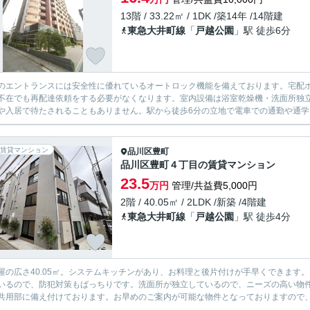
13階 / 33.22㎡ / 1DK /築14年 /14階建
東急大井町線
「
戸越公園
」駅 徒歩6分
のエントランスには安全性に優れているオートロック機能を備えております。宅配
不在でも再配達依頼をする必要がなくなります。室内設備は浴室乾燥機・洗面所独
や入居で待たされることもありません。駅から徒歩6分の立地で電車での通勤や通学に
賃貸マンション
品川区
豊町
品川区豊町４丁目の賃貸マンション
23.5
万円
管理/共益費5,000円
2階 / 40.05㎡ / 2LDK /新築 /4階建
東急大井町線
「
戸越公園
」駅 徒歩4分
屋の広さ40.05㎡。システムキッチンがあり、お料理と後片付けが手早くできます
いるので、防犯対策もばっちりです。洗面所が独立しているので、ニーズの高い物
共用部に備え付けております。お早めのご案内が可能な物件となっておりますので、内