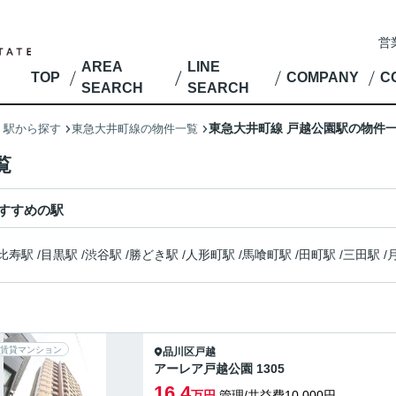
営
AREA
LINE
TOP
COMPANY
C
SEARCH
SEARCH
東急大井町線 戸越公園駅の物件
・駅から探す
東急大井町線の物件一覧
覧
すすめの駅
比寿駅
/
目黒駅
/
渋谷駅
/
勝どき駅
/
人形町駅
/
馬喰町駅
/
田町駅
/
三田駅
/
賃貸マンション
品川区
戸越
アーレア戸越公園 1305
16.4
万円
管理/共益費10,000円