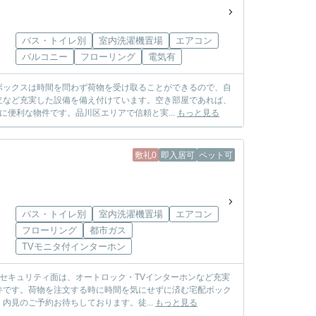
バス・トイレ別
室内洗濯機置場
エアコン
バルコニー
フローリング
電気有
ボックスは時間を問わず荷物を受け取ることができるので、自
立など充実した設備を備え付けています。空き部屋であれば、
便利な物件です。品川区エリアで信頼と実...
もっと見る
敷礼0
即入居可
ペット可
バス・トイレ別
室内洗濯機置場
エアコン
フローリング
都市ガス
TVモニタ付インターホン
。セキュリティ面は、オートロック・TVインターホンなど充実
件です。荷物を注文する時に時間を気にせずに済む宅配ボック
見のご予約お待ちしております。徒...
もっと見る