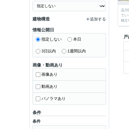
品川
てい
建物構造
追加する
独立
情報公開日
戸
指定しない
本日
3日以内
1週間以内
画像・動画あり
画像あり
動画あり
パノラマあり
条件
条件