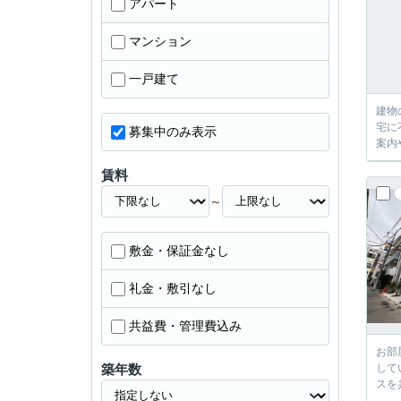
アパート
マンション
一戸建て
建物
宅に
募集中のみ表示
案内
賃料
～
敷金・保証金なし
礼金・敷引なし
共益費・管理費込み
お部
築年数
して
スを