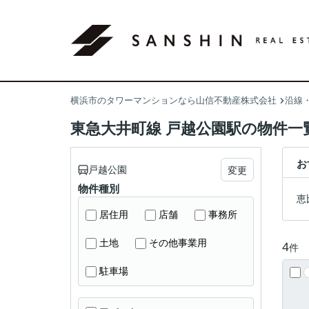
横浜市のタワーマンションなら山信不動産株式会社
沿線
東急大井町線 戸越公園駅の物件一
お
戸越公園
変更
物件種別
恵
居住用
店舗
事務所
土地
その他事業用
4
件
駐車場