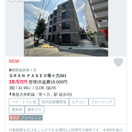
NEW
世田谷区等々力
ＧＲＡＮ ＰＡＳＥＯ等々力
301
18.5
万円
管理/共益費18,000円
3階 / 41.99㎡ / 1LDK /築2年
東急大井町線「等々力」駅 徒歩3分
バス・トイレ別
室内洗濯機置場
エアコン
フローリング
電気有
都市ガス
敷礼0
フリーレント
行動範囲を広げることができる3駅以上利用可の物件です。令和6年築の