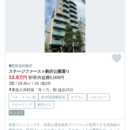
世田谷区駒沢
ステージファースト駒沢公園通り
12.8
万円
管理/共益費5,000円
2階 / 29.46㎡ / 1K /築2年
東急大井町線「等々力」駅 徒歩22分
バス・トイレ別
室内洗濯機置場
エアコン
バルコニー
フローリング
都市ガス
即入居可
新築マンションです。快適な通信速度でパソコンが使用できる光回線の