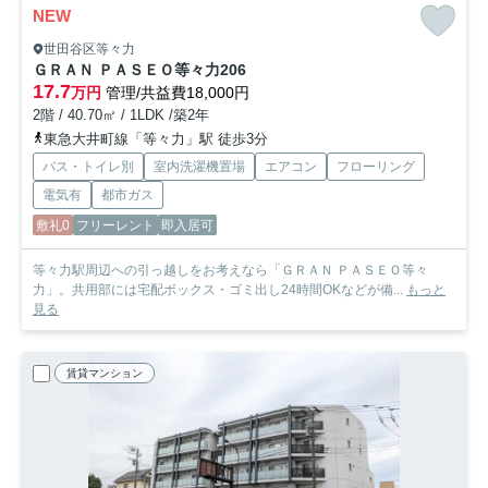
NEW
世田谷区等々力
ＧＲＡＮ ＰＡＳＥＯ等々力
206
17.7
万円
管理/共益費18,000円
2階 / 40.70㎡ / 1LDK /築2年
東急大井町線「等々力」駅 徒歩3分
バス・トイレ別
室内洗濯機置場
エアコン
フローリング
電気有
都市ガス
敷礼0
フリーレント
即入居可
等々力駅周辺への引っ越しをお考えなら「ＧＲＡＮ ＰＡＳＥＯ等々
力」。共用部には宅配ボックス・ゴミ出し24時間OKなどが備...
もっと
見る
賃貸マンション