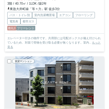
3階 / 40.70㎡ / 1LDK /築2年
東急大井町線「等々力」駅 徒歩3分
バス・トイレ別
室内洗濯機置場
エアコン
フローリング
電気有
都市ガス
敷礼0
フリーレント
エレベーター付きの物件です。共用部には宅配ボックスが備え付けられ
ているため、対面で荷物を受け取る必要が無くなります。室内...
もっと
見る
賃貸マンション