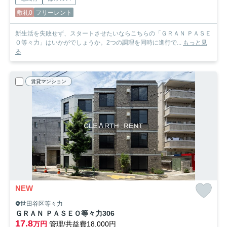
敷礼0
フリーレント
新生活を失敗せず、スタートさせたいならこちらの「ＧＲＡＮ ＰＡＳＥ
Ｏ等々力」はいかがでしょうか。2つの調理を同時に進行で...
もっと見
る
賃貸マンション
NEW
世田谷区等々力
ＧＲＡＮ ＰＡＳＥＯ等々力
306
17.8
万円
管理/共益費18,000円