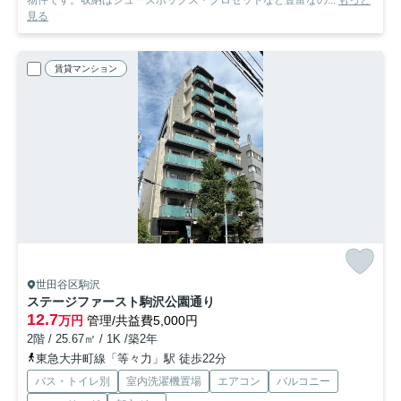
物件です。収納はシューズボックス・クロゼットなど豊富なの...
もっと
見る
賃貸マンション
世田谷区駒沢
ステージファースト駒沢公園通り
12.7
万円
管理/共益費5,000円
2階 / 25.67㎡ / 1K /築2年
東急大井町線「等々力」駅 徒歩22分
バス・トイレ別
室内洗濯機置場
エアコン
バルコニー