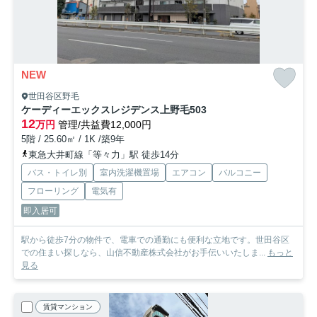
NEW
世田谷区野毛
ケーディーエックスレジデンス上野毛
503
12
万円
管理/共益費12,000円
5階 / 25.60㎡ / 1K /築9年
東急大井町線「等々力」駅 徒歩14分
バス・トイレ別
室内洗濯機置場
エアコン
バルコニー
フローリング
電気有
即入居可
駅から徒歩7分の物件で、電車での通勤にも便利な立地です。世田谷区
での住まい探しなら、山信不動産株式会社がお手伝いいたしま...
もっと
見る
賃貸マンション