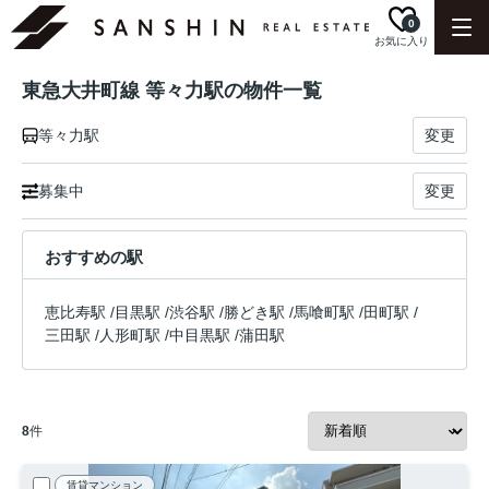
0
お気に入り
東急大井町線 等々力駅の物件一覧
等々力駅
変更
募集中
変更
おすすめの駅
恵比寿駅
/
目黒駅
/
渋谷駅
/
勝どき駅
/
馬喰町駅
/
田町駅
/
三田駅
/
人形町駅
/
中目黒駅
/
蒲田駅
8
件
賃貸マンション