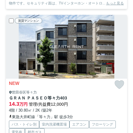
物件です。セキュリティ面は、TVインターホン・オートロ...
もっと見る
賃貸マンション
NEW
世田谷区等々力
ＧＲＡＮ ＰＡＳＥＯ等々力
403
14.3
万円
管理/共益費12,000円
4階 / 30.80㎡ / 2K /築2年
東急大井町線「等々力」駅 徒歩3分
バス・トイレ別
室内洗濯機置場
エアコン
フローリング
電気有
都市ガス