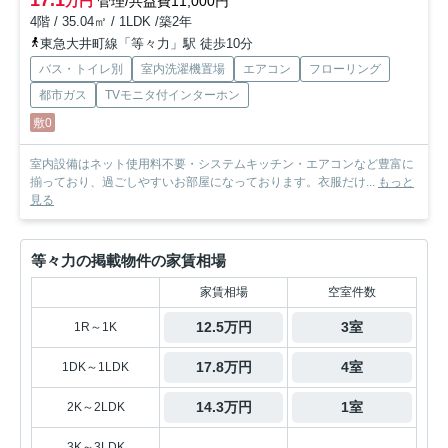
17.1
万円
管理/共益費11,000円
4階 / 35.04㎡ / 1LDK /築2年
東急大井町線「等々力」駅 徒歩10分
バス・トイレ別
室内洗濯機置場
エアコン
フローリング
都市ガス
TVモニタ付インターホン
敷0
室内設備はネット使用料不要・システムキッチン・エアコンなど豊富に
揃っており、過ごしやすいお部屋になっております。衣服だけ...
もっと
見る
等々力の掲載物件の家賃相場
家賃相場
空室件数
12.5万円
3室
1R～1K
17.8万円
4室
1DK～1LDK
14.3万円
1室
2K～2LDK
-
-
3K～3LDK