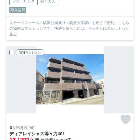
フローリング
都市ガス
即入居可
ステージファースト駒沢公園通り：駒沢大学駅にも近くて便利。こちら
の物件はマンションです。快適な暮らしには、キッチンは欠か...
もっと
見る
賃貸マンション
世田谷区中町
ディアレイシャス等々力
401