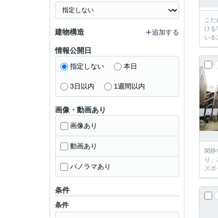
こだ
ける
建物構造
追加する
いる
情報公開日
指定しない
本日
3日以内
1週間以内
画像・動画あり
画像あり
動画あり
閑静
り、
パノラマあり
ズボ
条件
条件