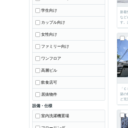
学生向け
新着
など
カップル向け
す。
女性向け
ファミリー向け
ワンフロア
高層ビル
飲食店可
「Ｃ
居抜物件
築の
ど充
設備・仕様
室内洗濯機置場
フローリング