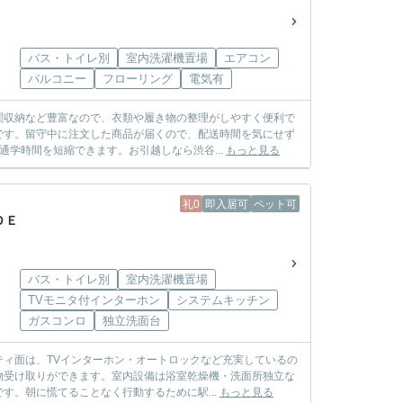
バス・トイレ別
室内洗濯機置場
エアコン
バルコニー
フローリング
電気有
関収納など豊富なので、衣類や履き物の整理がしやすく便利で
です。留守中に注文した商品が届くので、配送時間を気にせず
学時間を短縮できます。お引越しなら渋谷...
もっと見る
礼0
即入居可
ペット可
ＤＥ
バス・トイレ別
室内洗濯機置場
TVモニタ付インターホン
システムキッチン
ガスコンロ
独立洗面台
ィ面は、TVインターホン・オートロックなど充実しているの
物受け取りができます。室内設備は浴室乾燥機・洗面所独立な
す。朝に慌てることなく行動するために駅...
もっと見る