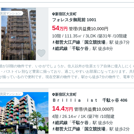
賃貸マンション
新宿区
大京町
フォレスタ御苑前 1001
54
万円
管理/共益費10,000円
10階 / 111.35㎡ / 3LDK /築31年 /10階建
都営大江戸線
「
国立競技場
」駅 徒歩7分
総武線
「
千駄ケ谷
」駅 徒歩8分
階が10階の物件です、いかがでしょうか。住人以外が住居エリア自体に侵入しにく
S・バストイレ別など豊富に揃っており、過ごしやすいお部屋になっております。共
が揃っているので便利です。現在空家の物件です。駅から徒歩7分の物件で、電車での
賃貸マンション
新宿区
大京町
Ｂｒｉｌｌｉａ ｉｓｔ 千駄ヶ谷 406
14.4
万円
管理/共益費10,000円
4階 / 26.14㎡ / 1K /築7年 /10階建
総武線
「
千駄ケ谷
」駅 徒歩5分
都営大江戸線
「
国立競技場
」駅 徒歩2分