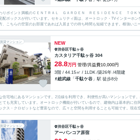
わりポイント満載のＣＥＮＴＲＡＬ ＧＡＲＤＥＮ ＲＥＳＩＤＥＮＣＥ ＴＯＫ
宅配ボックスが付いています。セキュリティ面は、オートロック・TVインターホン
方、こちらの空室のお部屋であれば入居までの待ち時間も短縮できます。根強いニーズ
賃貸マンション
NEW
渋谷区
千駄ヶ谷
カスタリア千駄ヶ谷 304
28.8
万円
管理/共益費10,000円
3階 / 44.15㎡ / 1LDK /築26年 /4階建
総武線
「
千駄ケ谷
」駅 徒歩8分
な住宅地にあるマンションです。2沿線を利用でき、利便性が高いマンションです。
とても充実しています。オートロック機能が付いているので、建物内は基本的に住
ックス・クロゼットなど豊富なので、広々と空間を利用することも可能です。現在空家
賃貸マンション
渋谷区
千駄ヶ谷
アーバンコア原宿