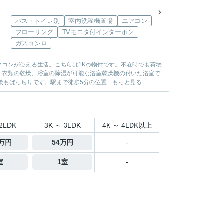
バス・トイレ別
室内洗濯機置場
エアコン
フローリング
TVモニタ付インターホン
ガスコンロ
コンが使える生活。こちらは1Kの物件です。不在時でも荷物
。衣類の乾燥、浴室の除湿が可能な浴室乾燥機の付いた浴室で
もばっちりです。駅まで徒歩5分の位置...
もっと見る
2LDK
3K ～ 3LDK
4K ～ 4LDK以上
3万円
54万円
-
室
1室
-