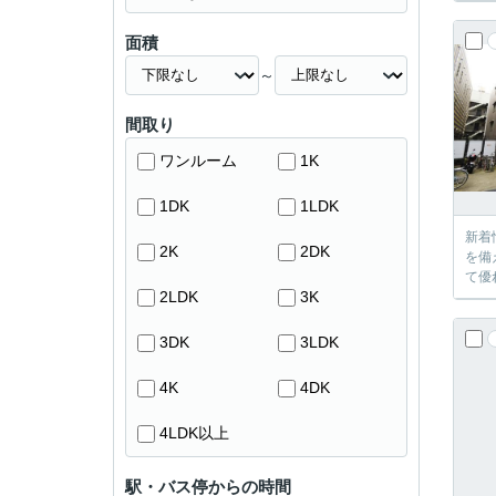
面積
～
間取り
ワンルーム
1K
1DK
1LDK
新着
2K
2DK
を備
て優
2LDK
3K
3DK
3LDK
4K
4DK
4LDK以上
駅・バス停からの時間