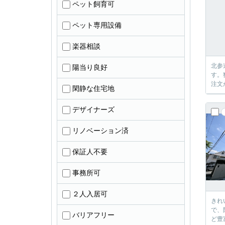
ペット飼育可
ペット専用設備
楽器相談
北参
陽当り良好
す。
注文
閑静な住宅地
デザイナーズ
リノベーション済
保証人不要
事務所可
２人入居可
きれ
で、
バリアフリー
ど豊