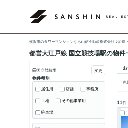
横浜市のタワーマンションなら山信不動産株式会社
沿線
都営大江戸線 国立競技場駅の物件
お
国立競技場
変更
物件種別
恵
居住用
店舗
事務所
土地
その他事業用
11
件
駐車場