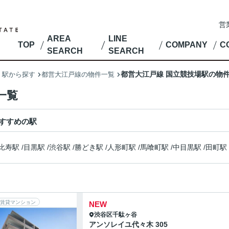
営
AREA
LINE
TOP
COMPANY
C
SEARCH
SEARCH
都営大江戸線 国立競技場駅の物
・駅から探す
都営大江戸線の物件一覧
一覧
すすめの駅
比寿駅
/
目黒駅
/
渋谷駅
/
勝どき駅
/
人形町駅
/
馬喰町駅
/
中目黒駅
/
田町駅
賃貸マンション
NEW
渋谷区
千駄ヶ谷
アンソレイユ代々木 305