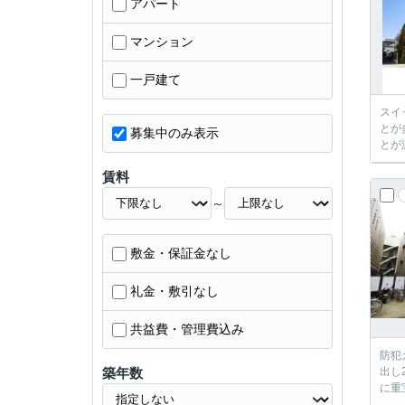
アパート
マンション
一戸建て
スイ
とが
募集中のみ表示
とが
賃料
～
敷金・保証金なし
礼金・敷引なし
共益費・管理費込み
防犯
築年数
出し
に重