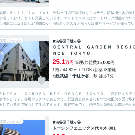
情報：Ｂｒｉｌｌｉａ ｉｓｔ 千駄ヶ谷の空室情報ならコチラ。駐輪場付きの物件
が揃っており、とても充実しています。エントランスにはオートロック機能が付い
共用部にはゴミ出し24時間OK・宅配ボックスなど様々な設備やサービスが揃っている
賃貸マンション
渋谷区
千駄ヶ谷
ＣＥＮＴＲＡＬ ＧＡＲＤＥＮ ＲＥＳＩ
ＮＣＥ ＴＯＫＹＯ
25.1
万円
管理/共益費15,000円
1階 / 44.82㎡ / 2LDK /新築 /3階建
総武線
「
千駄ケ谷
」駅 徒歩7分
ＥＮＴＲＡＬ ＧＡＲＤＥＮ ＲＥＳＩＤＥＮＣＥ ＴＯＫＹＯ」：渋谷区エリア
物件をどうぞ。専用ボックスがあるので、配達員と顔を合わせずに宅配便を受け取れ
実しているので安心して生活できます。現在空家です。内見等お気軽にお問い合わせ
賃貸マンション
渋谷区
千駄ヶ谷
トーシンフェニックス代々木 801