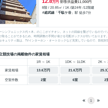
12.8
万円
管理/共益費11,000円
8階 / 20.85㎡ / 1K /築24年 /12階建
総武線
「
千駄ケ谷
」駅 徒歩7分
ーシンフェニックス代々木」のここがイチオシ。ネットの回線を繋げているのでパソ
け取ることができるため、時間調整の手間が省ける宅配ボックスが付いております
セキュリティ面は、TVインターホン・オートロックなど充実しているので、防犯対策
立競技場の掲載物件の家賃相場
1R ～ 1K
1DK ～ 1LDK
2K ～ 
家賃相場
13.6万円
21.6万円
25.
空室件数
2室
6室
2
1