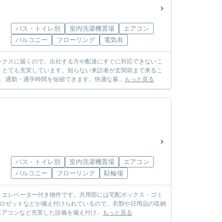
バス・トイレ別
室内洗濯機置場
エアコン
バルコニー
フローリング
電気有
ックスに届くので、出社する方や配達にすぐに対応できないこ
、とても充実しています。知らない来訪者が玄関前まで来るこ
通勤・通学時間を短縮できます。快適な暮...
もっと見る
バス・トイレ別
室内洗濯機置場
エアコン
バルコニー
フローリング
駐輪場
。エレベーター付き物件です。共用部には宅配ボックス・ゴミ
クロゼットなどが備え付けられているので、衣類や日用品の収納
アコンなど充実した設備を備え付け...
もっと見る