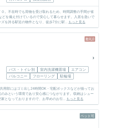
ＹＯ。不在時でも荷物を受け取れるため、時間調整の手間が省
などを備え付けているので安心して暮らせます。入居を急いで
を誇る駅近の物件となり、徒歩7分に駅...
もっと見る
敷礼0
バス・トイレ別
室内洗濯機置場
エアコン
バルコニー
フローリング
駐輪場
共用部にはゴミ出し24時間OK・宅配ボックスなどが揃ってお
民のみという環境であり安心感につながります。収納はシュー
となっておりますので、お早めのお引...
もっと見る
ペット可