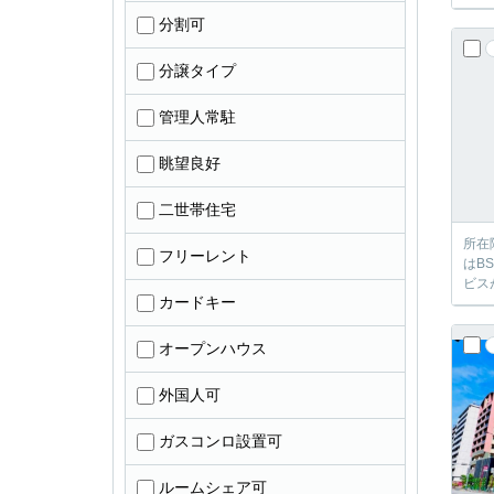
分割可
分譲タイプ
管理人常駐
眺望良好
二世帯住宅
所在
フリーレント
はB
ビス
カードキー
オープンハウス
外国人可
ガスコンロ設置可
ルームシェア可