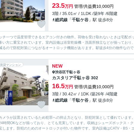
23.5
万円
管理/共益費10,000円
3階 / 35.01㎡ / 1LDK /築9年 /6階建
総武線
「
千駄ケ谷
」駅 徒歩8分
ッチ一つで温度管理できるエアコン付きの物件。荷物を受け取れないときは宅配ボ
多い方に重宝されています。室内設備は浴室乾燥機・洗面所独立などが揃っており
減るので防犯対策につながるオートロック機能があります。駅徒歩4分の物件なので、
賃貸マンション
NEW
渋谷区
千駄ヶ谷
カスタリア千駄ヶ谷 302
16.5
万円
管理/共益費10,000円
3階 / 30.42㎡ / 1DK /築26年 /4階建
総武線
「
千駄ケ谷
」駅 徒歩8分
カメラが設置されているため犯罪への抑止力となり、防犯対策として優れています
24時間OKなどが揃っており、とても充実しています。収納はシューズボックス・
宝します。防犯のためのオートロックが付いた物件です。室内設備はCATV・BS・エ