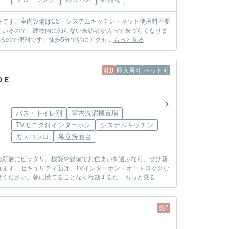
です。室内設備はCS・システムキッチン・ネット使用料不要
ているので、建物内に知らない来訪者が入って来づらくなりま
ので便利です。徒歩5分で駅にアクセ...
もっと見る
礼0
即入居可
ペット可
ＤＥ
バス・トイレ別
室内洗濯機置場
TVモニタ付インターホン
システムキッチン
ガスコンロ
独立洗面台
の新居にピッタリ。機能や設備でお住まいを選ぶなら、ぜひ新
ます。セキュリティ面は、TVインターホン・オートロックな
ください。朝に慌てることなく行動するた...
もっと見る
敷0