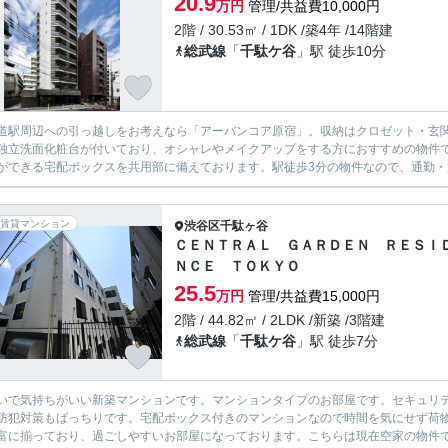
20.9
万円
管理/共益費10,000円
2階 / 30.53㎡ / 1DK /築4年 /14階建
総武線
「
千駄ケ谷
」駅 徒歩10分
道駅周辺への引っ越しをお考えなら「アーバンコア原宿」。収納はクロゼット・玄
独立洗面化粧台が付いており、オシャレやメイクアップをする方におすすめの物件
ができる宅配ボックスを共用部に備えております。駅徒歩3分の物件なので、通勤・通
賃貸マンション
渋谷区
千駄ヶ谷
ＣＥＮＴＲＡＬ ＧＡＲＤＥＮ ＲＥＳＩ
ＮＣＥ ＴＯＫＹＯ
25.5
万円
管理/共益費15,000円
2階 / 44.82㎡ / 2LDK /新築 /3階建
総武線
「
千駄ケ谷
」駅 徒歩7分
いで気持ちがいい新築マンションです。マンションタイプのお部屋です。セキュリテ
防犯対策もばっちりです。宅配ボックス付きのマンションなので時間を気にせず荷
富に揃っており、過ごしやすいお部屋になっております。こちらは現在空家の物件で