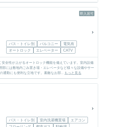
即入居可
バス・トイレ別
バルコニー
電気有
オートロック
エレベーター
CATV
く安全性が上がるオートロック機能を備えています。室内設備
用部には敷地内ごみ置き場・エレベータなど様々な設備やサー
通勤にも便利な立地です。素敵なお部...
もっと見る
バス・トイレ別
室内洗濯機置場
エアコン
フローリング
都市ガス
駐輪場