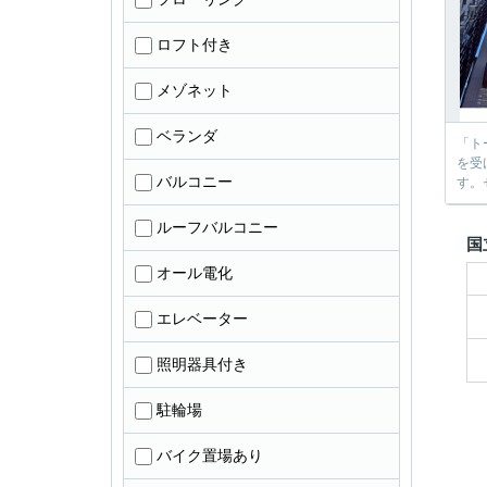
ロフト付き
メゾネット
ベランダ
「ト
を受
バルコニー
す。
ルーフバルコニー
国
オール電化
エレベーター
照明器具付き
駐輪場
バイク置場あり