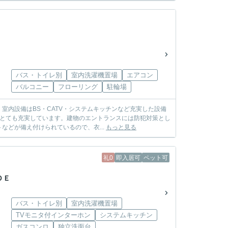
バス・トイレ別
室内洗濯機置場
エアコン
バルコニー
フローリング
駐輪場
室内設備はBS・CATV・システムキッチンなど充実した設備
、とても充実しています。建物のエントランスには防犯対策とし
どが備え付けられているので、衣...
もっと見る
礼0
即入居可
ペット可
ＤＥ
バス・トイレ別
室内洗濯機置場
TVモニタ付インターホン
システムキッチン
ガスコンロ
独立洗面台