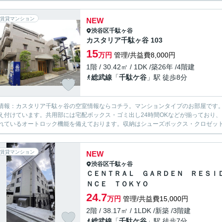
賃貸マンション
NEW
渋谷区
千駄ヶ谷
カスタリア千駄ヶ谷 103
15
万円
管理/共益費8,000円
1階 / 30.42㎡ / 1DK /築26年 /4階建
総武線
「
千駄ケ谷
」駅 徒歩8分
情報：カスタリア千駄ヶ谷の空室情報ならコチラ。マンションタイプのお部屋です。
え付けています。共用部には宅配ボックス・ゴミ出し24時間OKなどが揃っており
れているオートロック機能を備えております。収納はシューズボックス・クロゼットな
賃貸マンション
NEW
渋谷区
千駄ヶ谷
ＣＥＮＴＲＡＬ ＧＡＲＤＥＮ ＲＥＳＩ
ＮＣＥ ＴＯＫＹＯ
24.7
万円
管理/共益費15,000円
2階 / 38.17㎡ / 1LDK /新築 /3階建
総武線
「
千駄ケ谷
」駅 徒歩7分