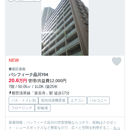
NEW
港区港南
パシフィーク品川
704
20.6
万円
管理/共益費12,000円
7階 / 50.05㎡ / 1LDK /築25年
都営浅草線「泉岳寺」駅 徒歩17分
バス・トイレ別
室内洗濯機置場
エアコン
バルコニー
フローリング
駐輪場
新着情報：パシフィーク品川の空室情報ならコチラ。収納はクロゼッ
ト・シューズボックスなど豊富なので、広々と空間を利用するこ...
もっ