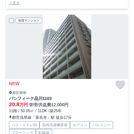
と見る
賃貸マンション
NEW
港区港南
パシフィーク品川
1103
20.8
万円
管理/共益費12,000円
11階 / 50.05㎡ / 1LDK /築25年
都営浅草線「泉岳寺」駅 徒歩17分
バス・トイレ別
室内洗濯機置場
エアコン
バルコニー
フローリング
駐輪場