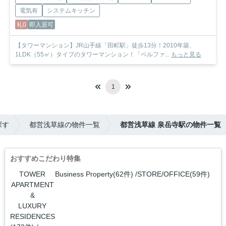
電気有
システムキッチン
礼0
即入居可
【タワーマンション】JR山手線「田町駅」徒歩13分！2010年築、
1LDK（55㎡）タイプのタワーマンション！「ベルファ...
もっと見る
1
探す
都営浅草線の物件一覧
都営浅草線 泉岳寺駅の物件一覧
おすすめこだわり特集
TOWER
Business Property(62件)
STORE/OFFICE(59件)
APARTMENT
&
LUXURY
RESIDENCES