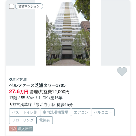
賃貸マンション
港区芝浦
ベルファース芝浦タワー
1705
27.6
万円
管理/共益費12,000円
17階 / 55.59㎡ / 1LDK /築16年
都営浅草線「泉岳寺」駅 徒歩15分
バス・トイレ別
室内洗濯機置場
エアコン
バルコニー
フローリング
電気有
礼0
即入居可