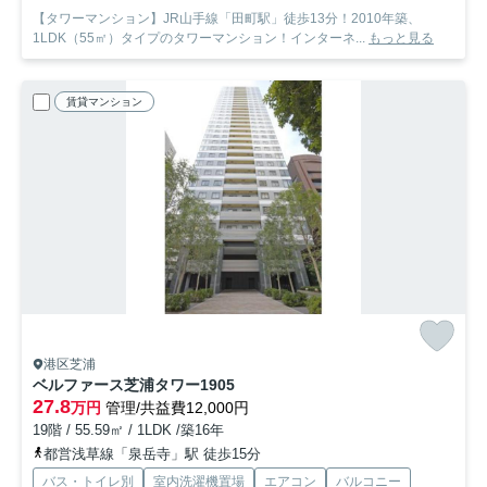
【タワーマンション】JR山手線「田町駅」徒歩13分！2010年築、
1LDK（55㎡）タイプのタワーマンション！インターネ...
もっと見る
賃貸マンション
港区芝浦
ベルファース芝浦タワー
1905
27.8
万円
管理/共益費12,000円
19階 / 55.59㎡ / 1LDK /築16年
都営浅草線「泉岳寺」駅 徒歩15分
バス・トイレ別
室内洗濯機置場
エアコン
バルコニー