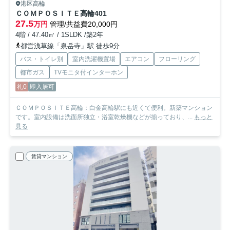
港区高輪
ＣＯＭＰＯＳＩＴＥ高輪
401
27.5
万円
管理/共益費20,000円
4階 / 47.40㎡ / 1SLDK /築2年
都営浅草線「泉岳寺」駅 徒歩9分
バス・トイレ別
室内洗濯機置場
エアコン
フローリング
都市ガス
TVモニタ付インターホン
礼0
即入居可
ＣＯＭＰＯＳＩＴＥ高輪：白金高輪駅にも近くて便利。新築マンション
です。室内設備は洗面所独立・浴室乾燥機などが揃っており、...
もっと
見る
賃貸マンション