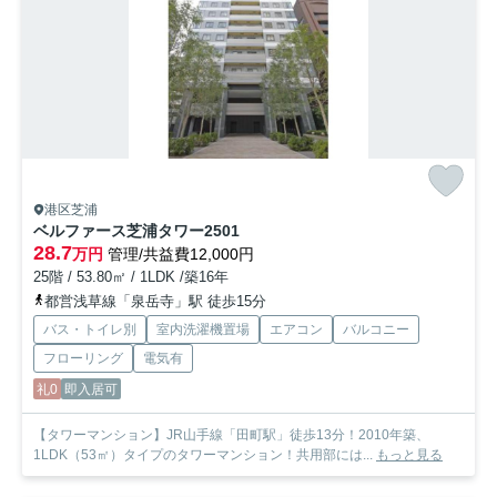
港区芝浦
ベルファース芝浦タワー
2501
28.7
万円
管理/共益費12,000円
25階 / 53.80㎡ / 1LDK /築16年
都営浅草線「泉岳寺」駅 徒歩15分
バス・トイレ別
室内洗濯機置場
エアコン
バルコニー
フローリング
電気有
礼0
即入居可
【タワーマンション】JR山手線「田町駅」徒歩13分！2010年築、
1LDK（53㎡）タイプのタワーマンション！共用部には...
もっと見る