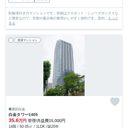
駐輪場付きのマンションです。収納はクロゼット・シューズボックスな
ど豊富なので、衣類や履き物の整理がしやすく便利です。室内...
もっと
見る
賃貸マンション
港区白金
白金タワー
1405
35.6
万円
管理/共益費15,000円
14階 / 60.05㎡ / 1LDK /築20年