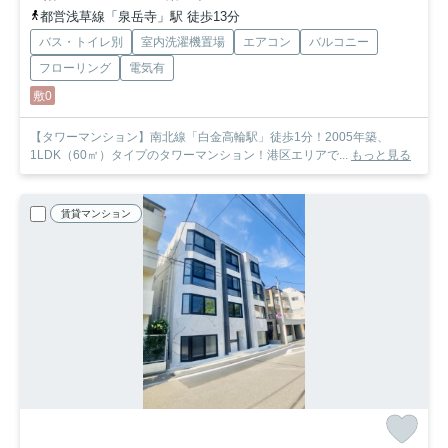
都営浅草線「泉岳寺」駅 徒歩13分
バス・トイレ別
室内洗濯機置場
エアコン
バルコニー
フローリング
電気有
敷0
【タワーマンション】南北線「白金高輪駅」徒歩1分！2005年築、
1LDK（60㎡）タイプのタワーマンション！港区エリアで...
もっと見る
賃貸マンション