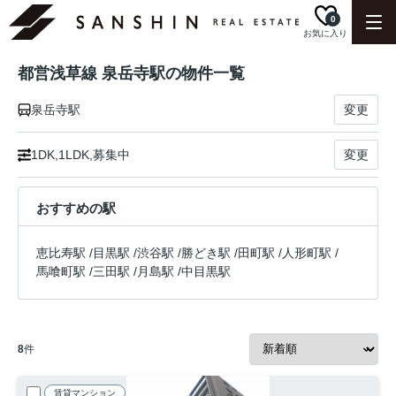
0
お気に入り
都営浅草線 泉岳寺駅の物件一覧
泉岳寺駅
変更
1DK,1LDK,募集中
変更
おすすめの駅
恵比寿駅
/
目黒駅
/
渋谷駅
/
勝どき駅
/
田町駅
/
人形町駅
/
馬喰町駅
/
三田駅
/
月島駅
/
中目黒駅
8
件
賃貸マンション