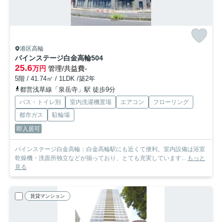
港区高輪
パインステージ白金高輪
504
25.6
万円
管理/共益費-
5階 / 41.74㎡ / 1LDK /築2年
都営浅草線「泉岳寺」駅 徒歩9分
バス・トイレ別
室内洗濯機置場
エアコン
フローリング
都市ガス
駐輪場
即入居可
パインステージ白金高輪：白金高輪駅にも近くて便利。室内設備は浴室
乾燥機・洗面所独立などが揃っており、とても充実しています...
もっと
見る
賃貸マンション