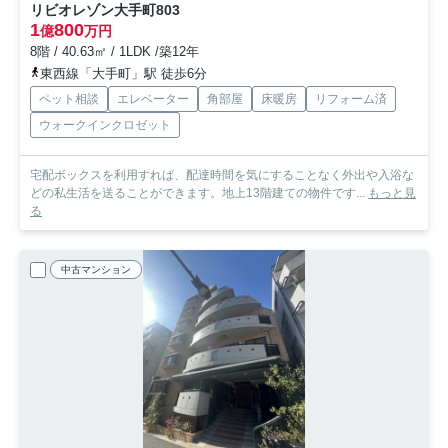
リビオレゾン大手町
803
1
800
億
万円
8階 / 40.63㎡ / 1LDK /築12年
東西線「大手町」駅 徒歩6分
ペット相談
エレベーター
角部屋
床暖房
リフォーム済
ウォークインクロゼット
宅配ボックスを利用すれば、配達時間を気にすることなく外出や入浴な
どの私生活を送ることができます。地上13階建ての物件です...
もっと見
る
中古マンション