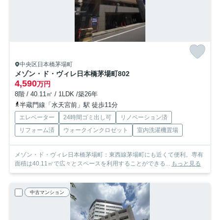
中央区日本橋茅場町
メゾン・ド・ヴィレ日本橋茅場町
802
4,590
万円
8階 / 40.11㎡ / 1LDK /築26年
半蔵門線「水天宮前」駅 徒歩11分
エレベーター
24時間ゴミ出し可
リノベーション済
リフォーム済
ウォークインクロゼット
室内洗濯機置場
メゾン・ド・ヴィレ日本橋茅場町：東西線茅場町にも近くて便利。専有
面積は40.11㎡で広々とスペースを利用することができる...
もっと見る
中古マンション