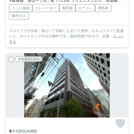
銀座線「青山一丁目」駅 バス2分 フジエクスプレス「赤坂郵便局前」 停歩5分
ペット相談
エレベーター
角部屋
エアコン
電気有
都市ガス
スカイプラザ赤坂：青山一丁目駅にも近くて便利。セキュリティに配慮
した、オートロック付きの物件です。個別空調ですので、必要...
もっと
見る
中古マンション
千代田区内神田