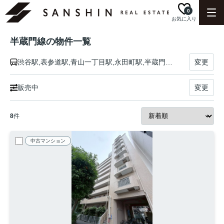
0
お気に入り
半蔵門線の物件一覧
渋谷駅,表参道駅,青山一丁目駅,永田町駅,半蔵門駅,九段下駅,神保町駅,大手町駅,三越前駅,水天宮前駅,清澄白河駅,住吉駅,錦糸町駅,押上駅
変更
販売中
変更
8
件
中古マンション