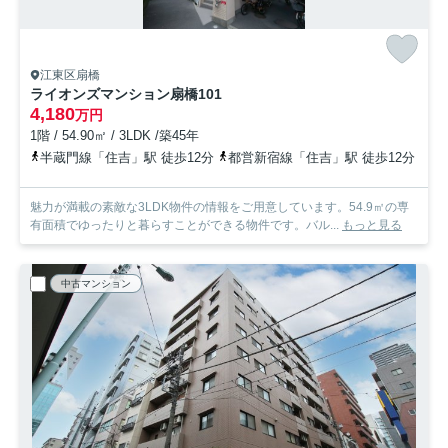
江東区扇橋
ライオンズマンション扇橋
101
4,180
万円
1階 / 54.90㎡ / 3LDK /築45年
半蔵門線「住吉」駅 徒歩12分
都営新宿線「住吉」駅 徒歩12分
魅力が満載の素敵な3LDK物件の情報をご用意しています。54.9㎡の専
有面積でゆったりと暮らすことができる物件です。バル...
もっと見る
中古マンション