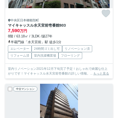
中央区日本橋蛎殻町
マイキャッスル水天宮前壱番館
803
7,590
万円
8階 / 63.18㎡ / 3LDK /築27年
半蔵門線「水天宮前」駅 徒歩1分
エレベーター
24時間ゴミ出し可
リノベーション済
リフォーム済
室内洗濯機置場
フローリング
室内リノベーション2021年12月下旬完了予定！おしゃれで綺麗な仕上
がりです！マイキャッスル水天宮前壱番館の詳しい情報。...
もっと見る
中古マンション