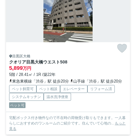
目黒区大橋
クオリア目黒大橋ウエスト
508
5,899
万円
5階 / 28.41㎡ / 1R /築22年
東急東横線「渋谷」駅 徒歩20分
山手線「渋谷」駅 徒歩20分
ペット飼育可
ペット相談
エレベーター
リフォーム済
システムキッチン
温水洗浄便座
ペット可
宅配ボックス付き物件なので不在時の荷物受け取りもできます。一人暮
らしにおすすめのワンルームのご紹介です。住んでいて心地の...
もっと
見る