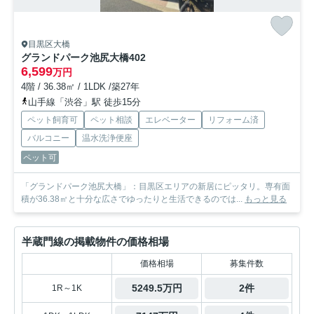
目黒区大橋
グランドパーク池尻大橋
402
6,599
万円
4階 / 36.38㎡ / 1LDK /築27年
山手線「渋谷」駅 徒歩15分
ペット飼育可
ペット相談
エレベーター
リフォーム済
バルコニー
温水洗浄便座
ペット可
「グランドパーク池尻大橋」：目黒区エリアの新居にピッタリ。専有面
積が36.38㎡と十分な広さでゆったりと生活できるのでは...
もっと見る
半蔵門線の掲載物件の価格相場
価格相場
募集件数
5249.5万円
2件
1R～1K