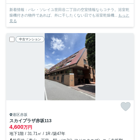
新着情報：パレ・ソレイユ世田谷二丁目の空室情報ならコチラ。浴室乾
燥機付きの物件であれば、外に干したくない日でも浴室乾燥機...
もっと
見る
中古マンション
港区赤坂
スカイプラザ赤坂
113
4,600
万円
地下1階 / 31.71㎡ / 1R /築47年