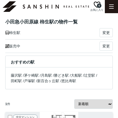
0
お気に入り
小田急小田原線 柿生駅の物件一覧
柿生駅
変更
販売中
変更
おすすめの駅
藤沢駅
/
茅ケ崎駅
/
月島駅
/
勝どき駅
/
大船駅
/
辻堂駅
/
田町駅
/
戸塚駅
/
新百合ヶ丘駅
/
恵比寿駅
1
件
中古マンション