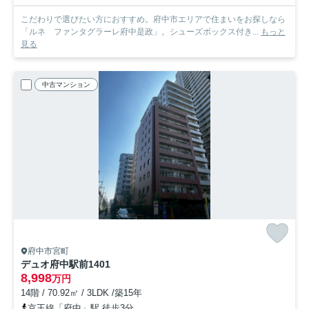
こだわりで選びたい方におすすめ。府中市エリアで住まいをお探しなら
「ルネ ファンタグラーレ府中是政」。シューズボックス付き...
もっと
見る
中古マンション
府中市宮町
デュオ府中駅前
1401
8,998
万円
14階 / 70.92㎡ / 3LDK /築15年
京王線「府中」駅 徒歩3分