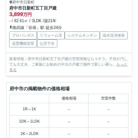
府中市日新町
府中市日新町五丁目戸建
3,899
万円
- / 82.61㎡ / 3LDK /築21年
南武線「谷保」駅 徒歩24分
プロパンガス
リフォーム済
システムキッチン
温水洗浄便座
追焚機能浴室
公共下水
新着情報：府中市日新町五丁目戸建の空室情報ならコチラ。子供が汚し
ても大丈夫、ご家族にお勧めの中古の戸建て物件で新しい暮ら...
もっと
見る
府中市の掲載物件の価格相場
価格相場
空室件数
-
-
1R～1K
-
-
1DK～1LDK
-
-
2K～2LDK