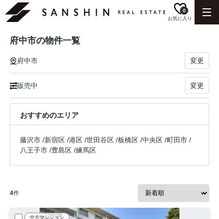
0
お気に入り
府中市の物件一覧
府中市
変更
販売中
変更
おすすめのエリア
藤沢市
/
新宿区
/
港区
/
世田谷区
/
板橋区
/
中央区
/
町田市
/
八王子市
/
豊島区
/
練馬区
4
件
中古マンション