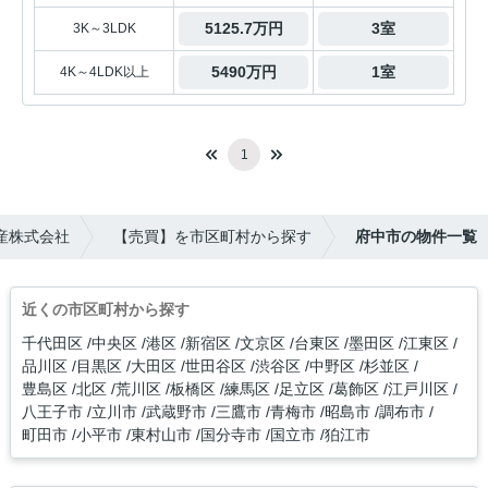
5125.7万円
3室
3K～3LDK
5490万円
1室
4K～4LDK以上
1
産株式会社
【売買】を市区町村から探す
府中市の物件一覧
近くの市区町村から探す
千代田区
中央区
港区
新宿区
文京区
台東区
墨田区
江東区
品川区
目黒区
大田区
世田谷区
渋谷区
中野区
杉並区
豊島区
北区
荒川区
板橋区
練馬区
足立区
葛飾区
江戸川区
八王子市
立川市
武蔵野市
三鷹市
青梅市
昭島市
調布市
町田市
小平市
東村山市
国分寺市
国立市
狛江市