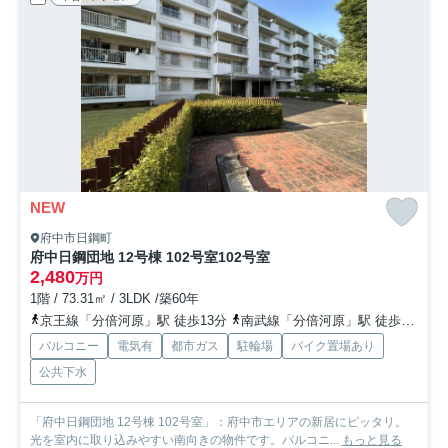
NEW
府中市日鋼町
府中日鋼団地 12号棟 102号室
102号室
2,480
万円
1階 / 73.31㎡ / 3LDK /築60年
京王線「分倍河原」駅 徒歩13分
南武線「分倍河原」駅 徒歩13分
バルコニー
電気有
都市ガス
駐輪場
バイク置場あり
公共下水
「府中日鋼団地 12号棟 102号室」：府中市エリアの新居にピッタリ。
光を室内に取り込みやすい南向きの物件です。バルコニ...
もっと見る