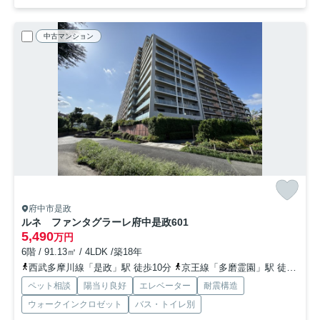
中古マンション
府中市是政
ルネ ファンタグラーレ府中是政
601
5,490
万円
6階 / 91.13㎡ / 4LDK /築18年
西武多摩川線「是政」駅 徒歩10分
京王線「多磨霊園」駅 徒歩18分
ペット相談
陽当り良好
エレベーター
耐震構造
ウォークインクロゼット
バス・トイレ別