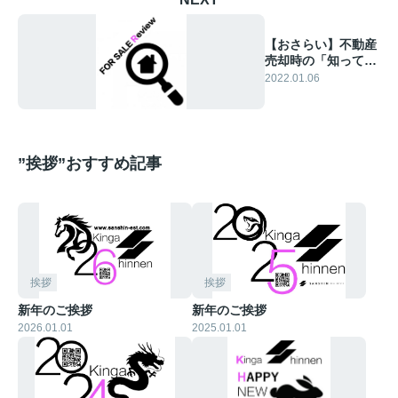
【おさらい】不動産
売却時の「知ってお
きたい」ポイントに
2022.01.06
ついて
”挨拶”おすすめ記事
挨拶
挨拶
新年のご挨拶
新年のご挨拶
2026.01.01
2025.01.01