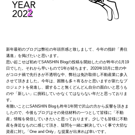
新年最初のブログは弊社の年頭所感と致しまして、今年の指針「勇往
邁進」を掲げたいと思います。
思い起こせば初めてSANSHIN Blogの投稿を開始したのが昨年の1月19
日でした。それから早いもので1年が経ちます。2020年10月に世の中
がコロナ禍で先行きが不透明な中、弊社は免許取得し不動産業に参入
させて頂きました。今年は、困難も多々有るかと思いますが新たなプ
ロジェクトを発進し、臆すること無くどんどん自分の面白いと思うも
のや「新しい」に挑戦していかなくてはならない年だと思っておりま
す。
有難いことにSANSHIN Blogも昨年1年間で沢山の方から反響を頂きま
したので、今後もブログはその発信材料の一つとして皆様に「不動
産」情報を発信していきたいと思っております。少しでも皆様に不動
産を身近なものに感じて頂き、疑問を一緒に解決していく事で大切な
資産に対し「One and Only」な提案が出来れば幸いです。