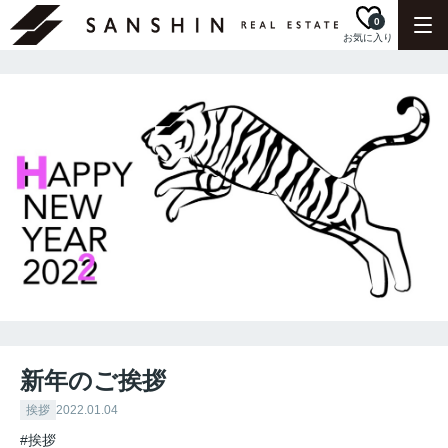
0
お気に入り
新年のご挨拶
挨拶
2022.01.04
#挨拶