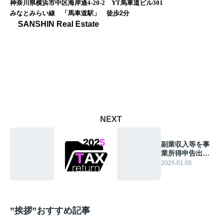
神奈川県横浜市中区海岸通4-20-2 YT馬車道ビル301
みなとみらい線 「馬車道駅」 徒歩
2
分
SANSHIN Real Estate
NEXT
副業収入等を事
業所得申告出来
るか⁈
2025.01.05
”挨拶”おすすめ記事