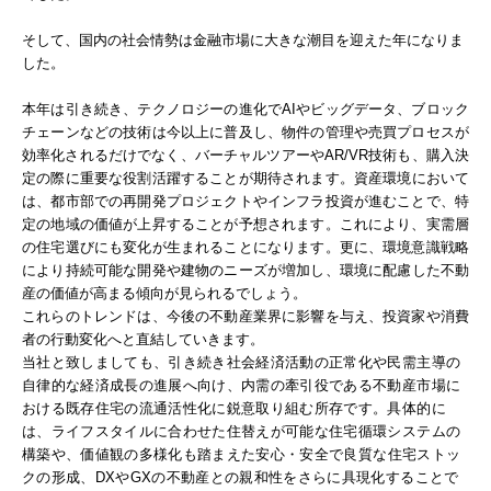
そして、国内の社会情勢は金融市場に大きな潮目を迎えた年になりま
した。
本年は引き続き、テクノロジーの進化でAIやビッグデータ、ブロック
チェーンなどの技術は今以上に普及し、物件の管理や売買プロセスが
効率化されるだけでなく、バーチャルツアーやAR/VR技術も、購入決
定の際に重要な役割活躍することが期待されます。
資産環境において
は、都市部での再開発プロジェクトやインフラ投資が進むことで、特
定の地域の価値が上昇することが予想されます。これにより、実需層
の住宅選びにも変化が生まれることになります。更に、環境意識戦略
により
持続可能な開発や建物のニーズが増加し、環境に配慮した不動
産の価値が高まる傾向が見られるでしょう。
これらのトレンドは、今後の不動産業界に影響を与え、投資家や消費
者の行動変化へと直結していきます。
当社と致しましても、引き続き社会経済活動の正常化や民需主導の
自律的な経済成長の進展へ向け、内需の牽引役である不動産市場に
おける既存住宅の流通活性化に鋭意取り組む所存です。具体的に
は、ライフスタイルに合わせた住替えが可能な住宅循環システムの
構築や、
価値観の多様化も踏まえた安心・安全で良質な住宅ストッ
クの形成、DXやGXの不動産との親和性をさらに具現化することで